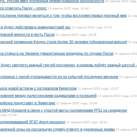
 МЧС России ввел усиленный режим пожарной безопасности
23 апреля 2022 года,
я отметить Пасху – опрос
23 апреля 2022 года, 10:44
послании призвал молиться о том, чтобы восторжествовал прочный мир
23 ап
сти будет действовать комендантский час
22 апреля 2022 года, 21:37
овской крепости в честь Пасхи
22 апреля 2022 года, 19:36
ганской провинции Кундуз стали более 30 человек
(обновленная версия)
22 ап
на открыть на Украине гуманитарные коридоры по случаю Пасхи
22 апреля 2022
будет смотреть каждый третий россиянин, в церковь пойдёт каждый шестой 
атриарха с папой откладывается из-за событий последних месяцев
22 апреля 
осе новой встречи с патриархом Кириллом
22 апреля 2022 года, 12:37
новения между палестинскими радикалами и полицией
22 апреля 2022 года, 12:0
фарфора представят в Эрмитаже
22 апреля 2022 года, 10:00
в МИД Израиля в связи с утратой квоты паломниками РПЦ на схождение
года, 21:40
поддерживавший ЛГБТ фонд-иноагент
21 апреля 2022 года, 18:02
раничной зоны на пасхальную службу отвезут в удаленные храмы
21 апреля 20