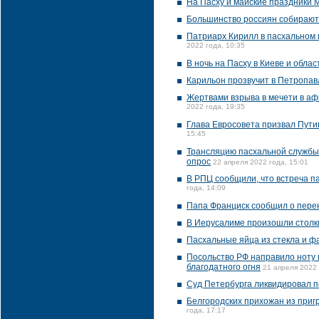
На Пасху и майские праздники
Большинство россиян собираютс
Патриарх Кирилл в пасхальном 
2022 года, 10:35
В ночь на Пасху в Киеве и обла
Карильон прозвучит в Петропавл
Жертвами взрыва в мечети в аф
2022 года, 19:35
Глава Евросовета призвал Пути
15:45
Трансляцию пасхальной службы 
опрос
22 апреля 2022 года, 15:01
В РПЦ сообщили, что встреча п
года, 14:09
Папа Франциск сообщил о перен
В Иерусалиме произошли столк
Пасхальные яйца из стекла и 
Посольство РФ направило ноту 
благодатного огня
21 апреля 2022 
Суд Петербурга ликвидировал 
Белгородских прихожан из приг
года, 17:17