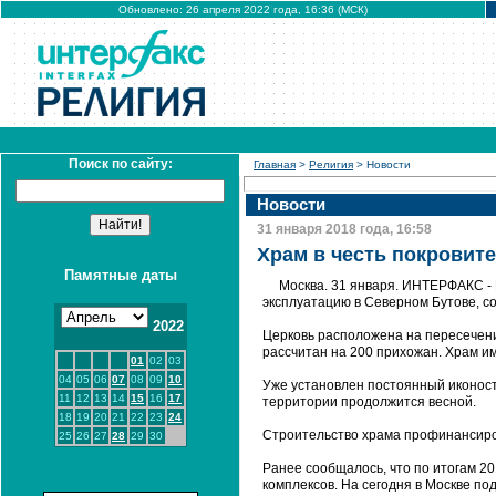
Обновлено: 26 апреля 2022 года, 16:36 (МСК)
Поиск по сайту:
Главная
>
Религия
> Новости
Новости
31 января 2018 года, 16:58
Храм в честь покровит
Памятные даты
Москва. 31 января. ИНТЕРФАКС - 
эксплуатацию в Северном Бутове, с
2022
Церковь расположена на пересечении
рассчитан на 200 прихожан. Храм им
01
02
03
04
05
06
07
08
09
10
Уже установлен постоянный иконост
11
12
13
14
15
16
17
территории продолжится весной.
18
19
20
21
22
23
24
Строительство храма профинансиро
25
26
27
28
29
30
Ранее сообщалось, что по итогам 20
комплексов. На сегодня в Москве по