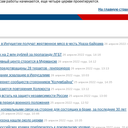
есам работы начинаются, еще четыре церкви проектируются.
На главную стра
 в Ингушетии получат жертвенное мясо в честь Ураза-байрама
26 апреля 2022 
 на 2 млн рублей за пропаганду ЛГБТ
26 апреля 2022 года, 14:16
ивный центр строится в Мурманске
26 апреля 2022 года, 14:12
 предотвращены 28 терактов - генпрокурор
26 апреля 2022 года, 13:13
дании эскалацию в Иерусалиме
26 апреля 2022 года, 10:03
тернет-сообществ сторонников "Колумбайна"
25 апреля 2022 года, 14:35
асаются повторения Холокоста
25 апреля 2022 года, 13:12
 встать на защиту независимости России
25 апреля 2022 года, 13:00
в период военного положения
25 апреля 2022 года, 12:52
 нормальными связи на стороне для состоящих в браке, за последние 30 лет
с
25 апреля 2022 года, 10:46
бизона нашли около церкви
25 апреля 2022 года, 10:35
российских храмах приблизилось к доковидному уровню
24 апреля 2022 года, 20:4