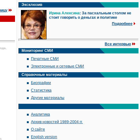
Эксклюзив
ницу
Ирина Алексина
: За пасхальным столом не
стоит говорить о деньгах и политике
Подробнее
Все интервью
года,
Мониторинг СМИ
Печатные СМИ
Электронные и сетевые СМИ
Справочные материалы
Биографии
Статистика
Другие материалы
Аналитика
Архив новостей 1989-2004 гг.
О сайте
English version
3