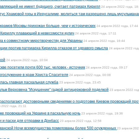
авляющей не имеет будущего, считает патриарх Кирилл
24 апреля 2022 года, 18
тус Храмовой горы в Иерусалиме, молиться там разрешено лишь мусульмана
 храмов Москвы прихожан больше, чем у исторических
24 апреля 2022 года, 17:44
 Кириллу плавающий в невесомости кулич
24 апреля 2022 года, 17:11
а к совместному миротворчеству для Украины
24 апреля 2022 года, 16:44
кции против патриарха Кирилла отказом от здравого смысла
24 апреля 2022 год
хой
24 апреля 2022 года, 10:04
ве посетили почти 600 тыс. человек - источник
24 апреля 2022 года, 09:17
огослужение в храм Христа Спасителя
24 апреля 2022 года, 00:08
лась главная пасхальная служба
23 апреля 2022 года, 23:45
льм Верховена "Искушение" гадкой антицерковной поделкой
23 апреля 2022 год
располагают достоверными сведениями о подготовке Киевом провокаций про
 2022 года, 21:11
ке провокаций на Украине в пасхальную ночь
23 апреля 2022 года, 19:36
 и пасхи для отправки в Донбасс
23 апреля 2022 года, 12:58
ьманской Ночи всемогущества помилованы более 500 осужденных
23 апреля 202