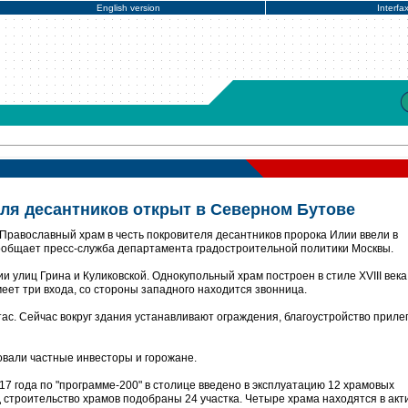
English version
Interfa
еля десантников открыт в Северном Бутове
Православный храм в честь покровителя десантников пророка Илии ввели в
ообщает пресс-служба департамента градостроительной политики Москвы.
 улиц Грина и Куликовской. Однокупольный храм построен в стиле XVIII века
еет три входа, со стороны западного находится звонница.
ас. Сейчас вокруг здания устанавливают ограждения, благоустройство прил
вали частные инвесторы и горожане.
17 года по "программе-200" в столице введено в эксплуатацию 12 храмовых
д строительство храмов подобраны 24 участка. Четыре храма находятся в акт