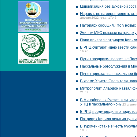
Цивилизация без духовной сост
Израиль не намерен менять ста
апреля 2022 года, 17:47
Патриарх сообщил, что у новых
Экипаж МКС показал патриарху
Папа призвал патриарха Кирилл
В РПЦ считают идею ввести сан
16:28
Путин поздравил россиян с Пас
Пасхальные богослужения в Моск
Путин приехал на пасхальное б
В храме Христа Спасителя нача
Митрополит Иларион назвал фи
21:57
В Минобороны РФ заявили, что 
УПЦ в пасхальную ночь
23 апреля
В РПЦ предупредили о подготов
Патриарх Кирилл освятил куличи
В Туркменистане в честь мусул
10:50