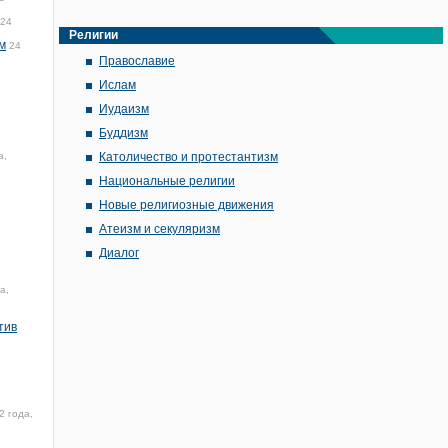
:24
Религии
м
24
Православие
Ислам
Иудаизм
Буддизм
а,
Католичество и протестантизм
Национальные религии
Новые религиозные движения
Атеизм и секуляризм
Диалог
а,
тив
2 года,