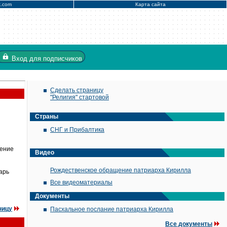
x.com
Карта сайта
Вход
для подписчиков
Сделать страницу
"Религия" стартовой
Страны
СНГ и Прибалтика
тение
Видео
Рождественское обращение патриарха Кирилла
арь
Все видеоматериалы
Документы
ницу
Пасхальное послание патриарха Кирилла
Все документы