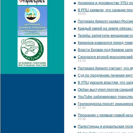
Архиереи и духовенство УПЦ по
В РПЦ заявили, что санкции про
10:03
Патриарх Кирилл назвал Россию
Каждый еврей на земле обязан 
Талибы запретили женщинам по
Киркоров извинился перед теми,
Власти Бровар под Киевом запр
Скончался второй красноярский
14:24
Патриарх Кирилл считает, что 
Суд по продлению лечения якут
В УПЦ указали властям, что за
Орбан выступил против санкци
YouTube заблокировал трансляц
Генпрокурора просят иницииров
12:34
Прощание с первым главой неза
10:34
Палестинцы и израильская поли