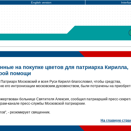
English version
Interfa
нные на покупке цветов для патриарха Кирилла,
орой помощи
Патриарх Московский и всея Руси Кирилл благословил, чтобы средства,
дню его интронизации московским духовенством, были потрачены на приобре
ожертвован больнице Святителя Алексия, сообщил патриарший пресс-секрет
грам-канале пресс-службы Московской патриархии.
ов", - резюмирует священник.
На главную стра