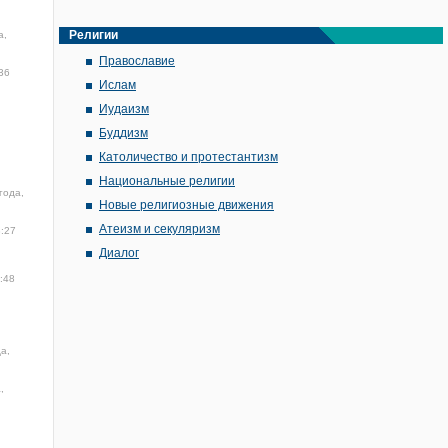
Религии
а,
Православие
36
Ислам
Иудаизм
Буддизм
Католичество и протестантизм
Национальные религии
года,
Новые религиозные движения
Атеизм и секуляризм
3:27
Диалог
:48
а,
,