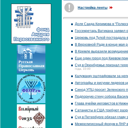
Настройка ленты
Доля Саида Керимова в "Полюс
Госсекретарь Ватикана заявил
Церковь под Тулой пострадала 
В Верховной Раде в конце мая 
В Кремле выразили возмущение 
Еще один город под Киевом пр
Суд в Оренбуржье признал терр
года, 10:00
Калужанку оштрафовали за неп
Автографы и рисунки лидеров ц
Синод УПЦ просит Зеленского 
Подпорную стену собора Васил
Глава ячейки иеговистов в Ниж
Сатанисты в США требуют раз
Суд в Петербурге обязал главу 
Межрелигиозный форум в ЛНР в