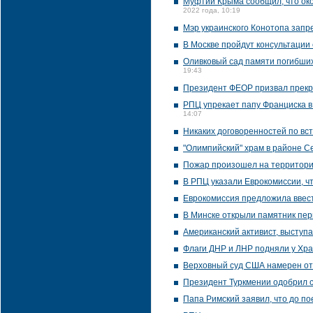
Муфтий Крыма сообщил, что око
2022 года, 10:19
Мэр украинского Конотопа запр
В Москве пройдут консультации
Оливковый сад памяти погибших
19:43
Президент ФЕОР призвал прекр
РПЦ упрекает папу Франциска в
14:07
Никаких договоренностей по вст
"Олимпийский" храм в районе С
Пожар произошел на территори
В РПЦ указали Еврокомиссии, ч
Еврокомиссия предложила ввес
В Минске открыли памятник пер
Американский активист, выступ
Флаги ДНР и ЛНР подняли у Хра
Верховный суд США намерен от
Президент Туркмении одобрил с
Папа Римский заявил, что до по