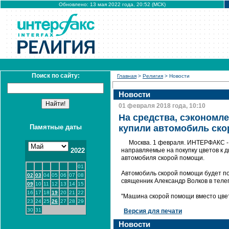
Обновлено: 13 мая 2022 года, 20:52 (МСК)
Поиск по сайту:
Главная
>
Религия
> Новости
Новости
01 февраля 2018 года, 10:10
На средства, сэкономле
Памятные даты
купили автомобиль ск
Москва. 1 февраля. ИНТЕРФАКС - 
2022
направляемые на покупку цветов к 
автомобиля скорой помощи.
01
Автомобиль скорой помощи будет п
02
03
04
05
06
07
08
священник Александр Волков в теле
09
10
11
12
13
14
15
16
17
18
19
20
21
22
"Машина скорой помощи вместо цвет
23
24
25
26
27
28
29
30
31
Версия для печати
Новости