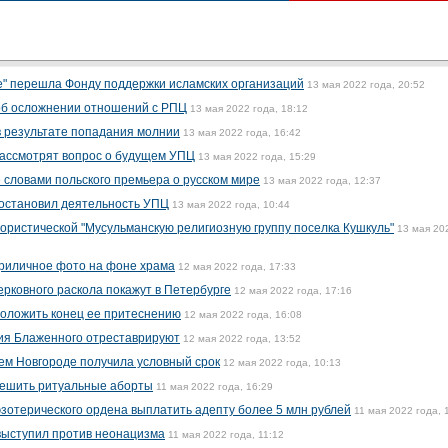
е" перешла Фонду поддержки исламских организаций
13 мая 2022 года, 20:52
 об осложнении отношений с РПЦ
13 мая 2022 года, 18:12
в результате попадания молнии
13 мая 2022 года, 16:42
рассмотрят вопрос о будущем УПЦ
13 мая 2022 года, 15:29
словами польского премьера о русском мире
13 мая 2022 года, 12:37
иостановил деятельность УПЦ
13 мая 2022 года, 10:44
ористической "Мусульманскую религиозную группу поселка Кушкуль"
13 мая 20
риличное фото на фоне храма
12 мая 2022 года, 17:33
ерковного раскола покажут в Петербурге
12 мая 2022 года, 17:16
положить конец ее притеснению
12 мая 2022 года, 16:08
ия Блаженного отреставрируют
12 мая 2022 года, 13:52
нем Новгороде получила условный срок
12 мая 2022 года, 10:13
решить ритуальные аборты
11 мая 2022 года, 16:29
эзотерического ордена выплатить адепту более 5 млн рублей
11 мая 2022 года, 
ыступил против неонацизма
11 мая 2022 года, 11:12