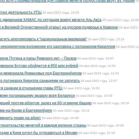
ло 80% стройматериалов для главной мечети полуострова везут из Турции
05
етил деятельность УПЦ
05 мая 2022 года, 10:05
 с движением ХАМАС по ситуации вокруг мечети Аль-Акса
05 мая 2022 года, 10:00
 в Великой Отечественной открыт на русском подворье в Хевроне
04 мая 2022 
атить апеллировать к "национальным маркерам"
04 мая 2022 года, 15:19
 некорректном изложении его разговора с патриархом Кириллом
04 мая 2022 го
рече Путина и папы Римского нет – Песков
04 мая 2022 года, 13:37
еверное Бутово обойдется в 850 млн рублей
04 мая 2022 года, 12:52
и мемориала Романовых под Екатеринбургом
04 мая 2022 года, 12:41
то патриарха Кирилла санкциями не запугать
04 мая 2022 года, 12:07
ти санкции в отношении главы РПЦ
04 мая 2022 года, 11:03
вому патриаршему экзарху всея Беларуси
04 мая 2022 года, 10:29
ающий против абортов, залез на 60-этажную башню
04 мая 2022 года, 10:18
ма-на-Крови в Екатеринбурге
04 мая 2022 года, 10:12
менить право на аборт
04 мая 2022 года, 10:06
троительство мечетей в каждом регионе страны
04 мая 2022 года, 10:00
ездки в Киев хотел бы отправиться в Москву
03 мая 2022 года, 21:15