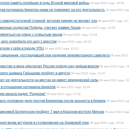
чтили память погибших в годы Второй мировой войны
10 мая 2022 года, 16:53
тив патриарха Кирилла никак не повлияют на его деятельность
10 мая 2022 год
 самодостаточной страной, которая никому не желает зла
08 мая 2022 года, 12:
жизнью солдатам Победы, считает раввин Лазар
08 мая 2022 года, 12:05
являться на улице с открытым лицом
08 мая 2022 года, 12:03
 кого оскорбило его шоу с крестом
06 мая 2022 года, 16:23
етили у себя в городе УПЦ
06 мая 2022 года, 15:22
 священник, пострадавший при падении легкомоторного самолета
06 мая 2022 
мужество и вера обеспечат России победу над любым врагом
06 мая 2022 года, 1
ского шамана Габышева пройдет в августе
06 мая 2022 года, 12:27
прет ее деятельности на местах не имеет юридической силы
06 мая 2022 года, 10
й в отношении патриарха Кирилла
06 мая 2022 года, 10:00
ии канала радио "Радонеж"
05 мая 2022 года, 17:28
ать уголовное дело против Киркорова после концерта в Кремле
05 мая 2022 год
висимой Белоруссии пройдет 7 мая в Красном костеле Минска
05 мая 2022 года
ция вновь вступили в столкновения на Храмовой горе
05 мая 2022 года, 10:29