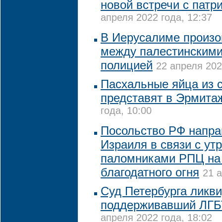
новой встречи с пат
апреля 2022 года, 12:37
В Иерусалиме произо
между палестинскими
полицией
22 апреля 202
Пасхальные яйца из 
представят в Эрмита
года, 10:00
Посольство РФ напра
Израиля в связи с ут
паломниками РПЦ на
благодатного огня
21 а
Суд Петербурга ликв
поддерживавший ЛГБ
апреля 2022 года, 18:02