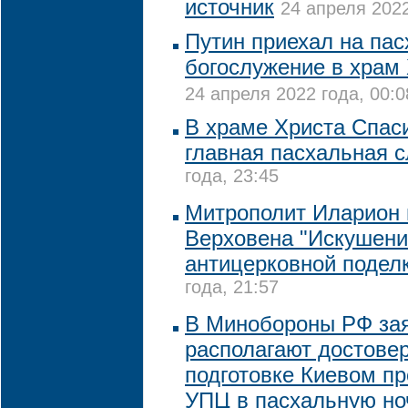
источник
24 апреля 2022
Путин приехал на па
богослужение в храм
24 апреля 2022 года, 00:0
В храме Христа Спас
главная пасхальная 
года, 23:45
Митрополит Иларион
Верховена "Искушени
антицерковной подел
года, 21:57
В Минобороны РФ зая
располагают достове
подготовке Киевом п
УПЦ в пасхальную но