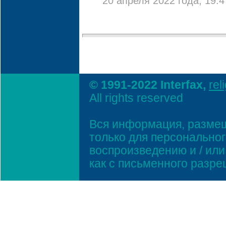
20 апреля 2022 года, 19:4
© 1991-2022 Interfax,
rel
All rights reserved
Вся информация, размещ
только для персонально
воспроизведению и / ил
как с письменного разр