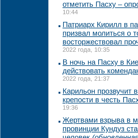
отметить Пасху – опр
10:44
Патриарх Кирилл в п
призвал молиться о т
восторжествовал про
2022 года, 10:35
В ночь на Пасху в Ки
действовать коменда
2022 года, 21:37
Карильон прозвучит 
крепости в честь Пас
19:36
Жертвами взрыва в м
провинции Кундуз ста
человек
(обновленная