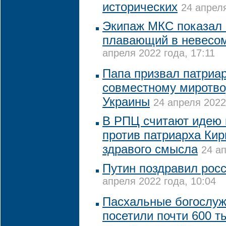
исторических
24 апреля
Экипаж МКС показал 
плавающий в невесом
апреля 2022 года, 17:11
Папа призвал патриар
совместному миротво
Украины
24 апреля 2022
В РПЦ считают идею 
против патриарха Кир
здравого смысла
24 ап
Путин поздравил росс
апреля 2022 года, 10:04
Пасхальные богослуж
посетили почти 600 ты