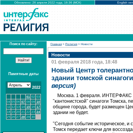
Обновлено: 26 апреля 2022 года, 16:36 (МСК)
English ver
Поиск по сайту:
Главная
>
Религия
> Новости
Новости
01 февраля 2018 года, 18:48
Новый Центр толерантно
Памятные даты
здании томской синагог
версия)
2022
Москва. 1 февраля. ИНТЕРФАКС -
01
02
03
"кантонистской" синагоги Томска, п
04
05
06
07
08
09
10
общине города, будет размещен Цен
11
12
13
14
15
16
17
здании не будет.
18
19
20
21
22
23
24
25
26
27
28
29
30
"Сегодня событие историческое, и 
Томск передает ключи для воссозд