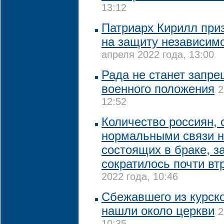
13:12
Патриарх Кирилл приз
на защиту независим
апреля 2022 года, 13:00
Рада не станет запр
военного положения
2
12:52
Количество россиян,
нормальными связи н
состоящих в браке, з
сократилось почти втр
2022 года, 10:46
Сбежавшего из курско
нашли около церкви
2