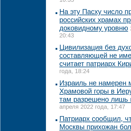
10:35
На эту Пасху число п
российских храмах пр
доковидному уровню
20:43
Цивилизация без дух
составляющей не име
считает патриарх Кир
года, 18:24
Израиль не намерен 
Храмовой горы в Иер
там разрешено лишь
апреля 2022 года, 17:47
Патриарх сообщил, ч
Москвы прихожан бол