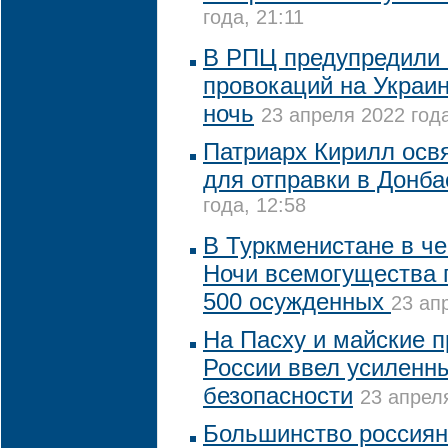
года, 21:11
В РПЦ предупредили 
провокаций на Украи
ночь
23 апреля 2022 года
Патриарх Кирилл освя
для отправки в Донба
года, 12:58
В Туркменистане в ч
Ночи всемогущества
500 осужденных
23 ап
На Пасху и майские 
России ввел усиленн
безопасности
23 апреля
Большинство россиян