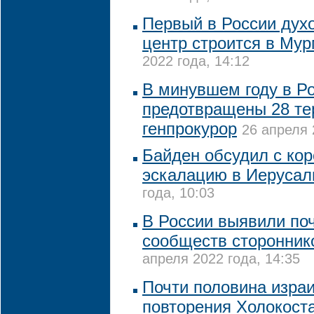
Первый в России дух
центр строится в Му
2022 года, 14:12
В минувшем году в Р
предотвращены 28 тер
генпрокурор
26 апреля 
Байден обсудил с ко
эскалацию в Иеруса
года, 10:03
В России выявили поч
сообществ сторонник
апреля 2022 года, 14:35
Почти половина изра
повторения Холокост