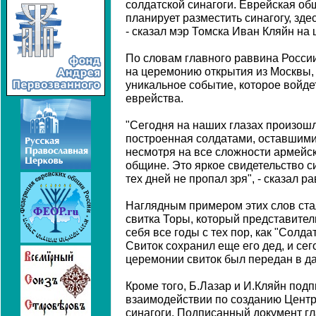
солдатской синагоги. Еврейская об
планирует разместить синагогу, зде
- сказал мэр Томска Иван Кляйн на
По словам главного раввина Росси
на церемонию открытия из Москвы, 
уникальное событие, которое войде
еврейства.
"Сегодня на наших глазах произошл
построенная солдатами, оставшими
несмотря на все сложности армейс
общине. Это яркое свидетельство си
тех дней не пропал зря", - сказал ра
Наглядным примером этих слов ст
свитка Торы, который представите
себя все годы с тех пор, как "Солда
Свиток сохранил еще его дед, и се
церемонии свиток был передан в д
Кроме того, Б.Лазар и И.Кляйн под
взаимодействии по созданию Центр
синагоги. Подписанный документ гл