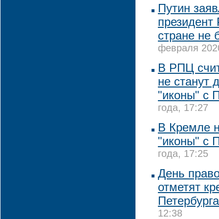
Путин заявл
президент 
стране не 
февраля 2020
В РПЦ счит
не станут 
"иконы" с 
года, 17:27
В Кремле 
"иконы" с 
года, 17:25
День прав
отметят кр
Петербурга
12:38