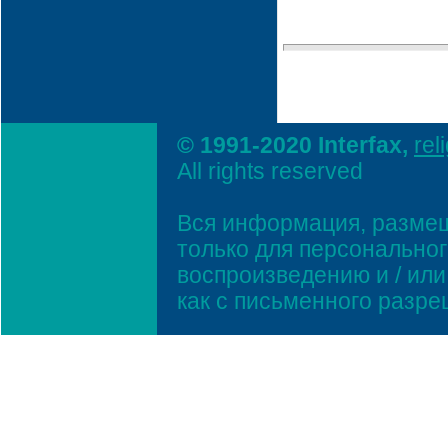
© 1991-2020 Interfax,
rel
All rights reserved
Вся информация, размещ
только для персонально
воспроизведению и / ил
как с письменного разр