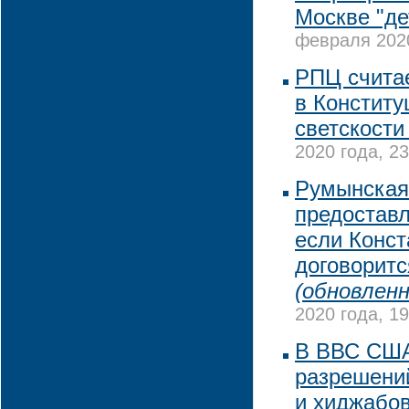
Москве "де
февраля 2020
РПЦ считае
в Конститу
светскости
2020 года, 23
Румынская 
предоставл
если Конст
договоритс
(обновленн
2020 года, 19
В ВВС США
разрешени
и хиджабов