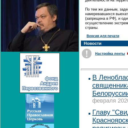
деятельности на террит
По тем же данным, заде
намеревавшихся выехать
(запрещена в РФ), и од
осуществлению экстрем
страны.
Версия для печати
Новости
Настройка ленты
В Ленобла
священника
Белоруссии
февраля 2020
Главу "Сви
Красноярск