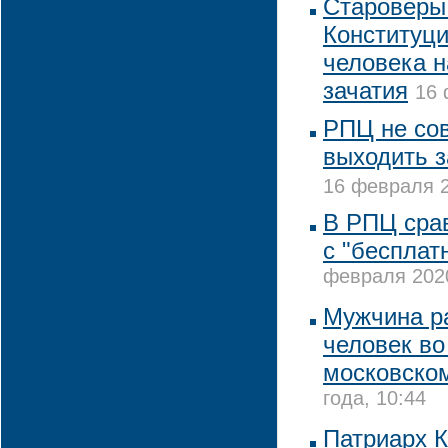
Староверы 
Конституци
человека н
зачатия
16 
РПЦ не со
выходить з
16 февраля 2
В РПЦ сра
с "бесплат
февраля 2020
Мужчина р
человек во
московско
года, 10:44
Патриарх 