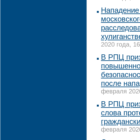
Нападение
московског
расследова
хулиганств
2020 года, 16
В РПЦ при
повышенно
безопаснос
после напа
февраля 2020
В РПЦ при
слова про
граждански
февраля 2020