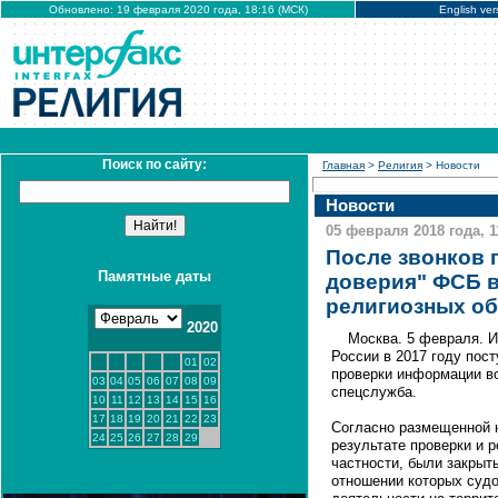
Обновлено: 19 февраля 2020 года, 18:16 (МСК)
English ver
Поиск по сайту:
Главная
>
Религия
> Новости
Новости
05 февраля 2018 года, 1
После звонков 
Памятные даты
доверия" ФСБ в
религиозных о
2020
Москва. 5 февраля. 
России в 2017 году пост
01
02
проверки информации в
03
04
05
06
07
08
09
спецслужба.
10
11
12
13
14
15
16
17
18
19
20
21
22
23
Согласно размещенной 
24
25
26
27
28
29
результате проверки и 
частности, были закрыт
отношении которых судо