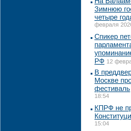
На Валаам
Зимнюю го
четыре год
февраля 2020
Спикер пет
парламент
упоминание
РФ
12 февра
В преддвер
Москве пр
фестиваль
18:54
КПРФ не пр
Конституц
15:04