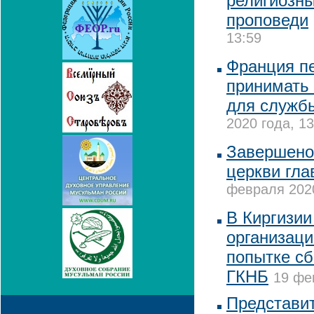
религиозн
проповеди
13:59
Франция пе
принимать
для службы
2020 года, 13
Завершено
церкви гла
февраля 2020
В Киргизии
организац
попытке с
ГКНБ
19 фе
Представи