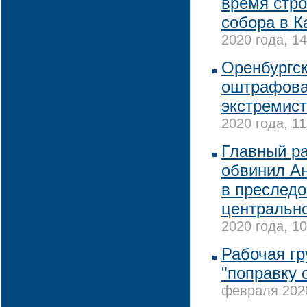
время стро
собора в К
2020 года, 14
Оренбургс
оштрафова
экстремист
2020 года, 11
Главный р
обвинил А
в преслед
центрально
2020 года, 10
Рабочая гр
"поправку 
февраля 2020