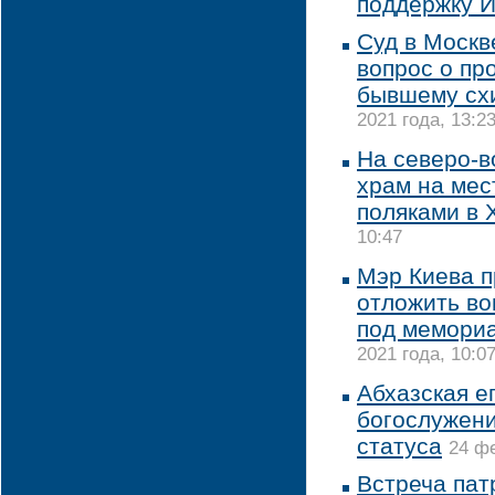
поддержку 
Суд в Москв
вопрос о пр
бывшему сх
2021 года, 13:2
На северо-в
храм на мес
поляками в 
10:47
Мэр Киева п
отложить во
под мемориа
2021 года, 10:0
Абхазская е
богослужени
статуса
24 фе
Встреча пат