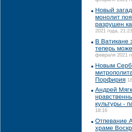
Новый зага
монолит поя
разрушен ка
2021 года, 21:2
В Ватикане 
теперь може
февраля 2021 го
Новым Серб
митрополита
Порфирия
1
Андрей Мягк
нравственн
культуры - 
18:16
Отпевание А
храме Воск