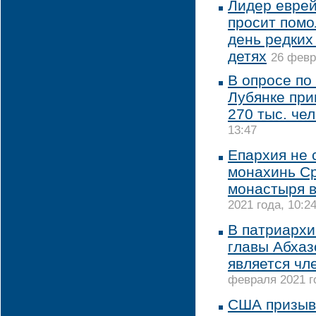
Лидер евре
просит пом
день редких
детях
26 февр
В опросе по
Лубянке при
270 тыс. че
13:47
Епархия не 
монахинь С
монастыря в
2021 года, 10:2
В патриархи
главы Абхаз
является чл
февраля 2021 го
США призыв