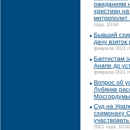
ожиданиям 
христиан на
митрополит
года, 10:04
Бывший схи
дачу взяток
февраля 2021 го
Баптистам з
Анапе до у
февраля 2021 го
Вопрос об у
Лубянке рас
Мосгордумы
Суд на Урал
схимонаху С
участвовать
2021 года, 10:0