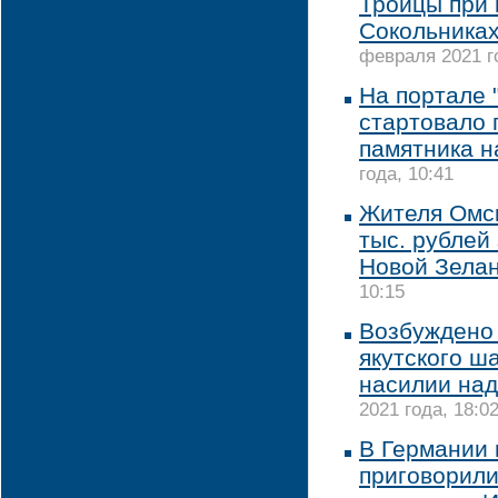
Троицы при
Сокольниках
февраля 2021 го
На портале 
стартовало 
памятника н
года, 10:41
Жителя Омс
тыс. рублей
Новой Зела
10:15
Возбуждено
якутского ш
насилии над
2021 года, 18:0
В Германии 
приговорили