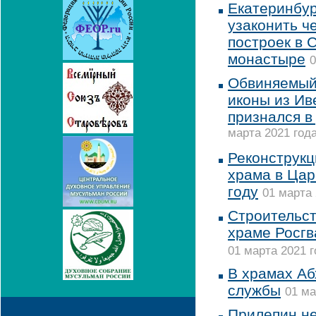
Екатеринбур
узаконить ч
построек в 
монастыре
0
Обвиняемый 
иконы из Ив
признался в
марта 2021 года
Реконструкц
храма в Цар
году
01 марта 
Строительст
храме Росгв
01 марта 2021 г
В храмах Аб
службы
01 ма
Прилепин не