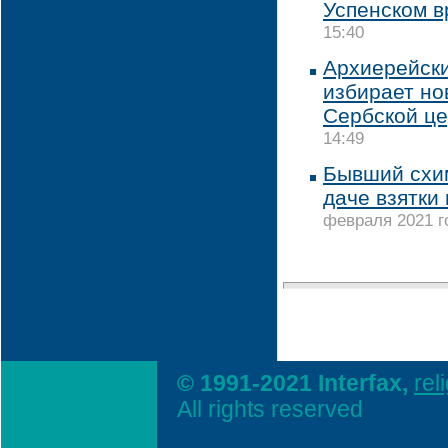
Успенском в
15:40
Архиерейски
избирает но
Сербской це
14:49
Бывший схим
даче взятки
февраля 2021 го
© 1991-2021 Interfax,
rel
All rights reserved