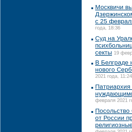
Москвичи в
Дзержинском
с 25 феврал
года, 18:36
Суд на Урал
психбольниц
секты
19 февр
В Белграде 
нового Серб
2021 года, 11:24
Патриархия
нуждающимс
февраля 2021 го
Посольство
от России п
религиозные
февраля 2021 го