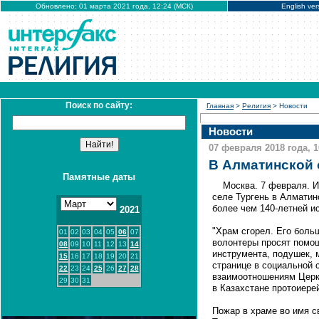
Обновлено: 01 марта 2021 года, 12:24 (МСК)
English ver
Поиск по сайту:
Главная
>
Религия
> Новости
Новости
07 февраля 2018 года, 1
В Алматинской 
Памятные даты
Москва. 7 февраля. 
селе Тургень в Алматин
более чем 140-летней и
2021
"Храм сгорел. Его боль
01
02
03
04
05
06
07
волонтеры просят помо
08
09
10
11
12
13
14
инструмента, подушек, м
15
16
17
18
19
20
21
странице в социальной 
22
23
24
25
26
27
28
взаимоотношениям Церк
29
30
31
в Казахстане протоиере
Пожар в храме во имя с