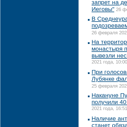
запрет на д
Иеговы"
26 ф
В Среднеур
подозреваем
26 февраля 2021
На территор
монастыря п
вывезли нес
2021 года, 10:0
При голосов
Лубянке фа
25 февраля 2021
Накануне Пу
получили 40
2021 года, 16:5
Наличие ант
станет обяз