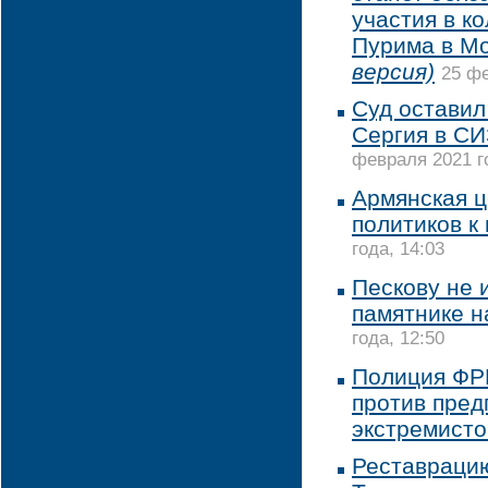
участия в к
Пурима в М
версия)
25 фе
Суд оставил
Сергия в СИ
февраля 2021 го
Армянская ц
политиков к
года, 14:03
Пескову не 
памятнике н
года, 12:50
Полиция ФР
против пред
экстремисто
Реставраци