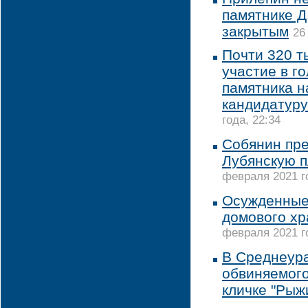
памятнике Д
закрытым
26
Почти 320 т
участие в г
памятника н
кандидатуру
года, 22:34
Собянин пре
Лубянскую п
февраля 2021 го
Осужденные 
домового х
февраля 2021 го
В Среднеур
обвиняемого
кличке "Рыж