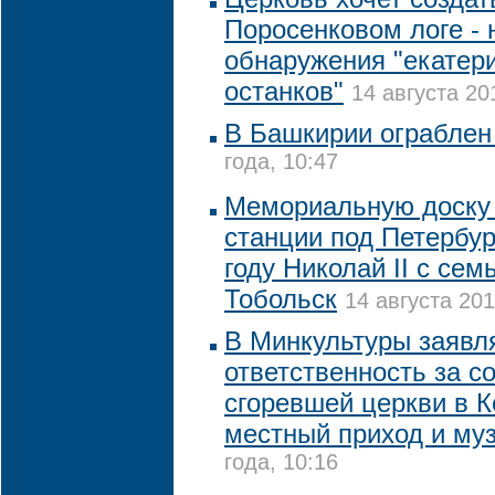
Поросенковом логе - 
обнаружения "екатер
останков"
14 августа 20
В Башкирии ограблен
года, 10:47
Мемориальную доску 
станции под Петербур
году Николай II с сем
Тобольск
14 августа 201
В Минкультуры заявля
ответственность за с
сгоревшей церкви в К
местный приход и му
года, 10:16