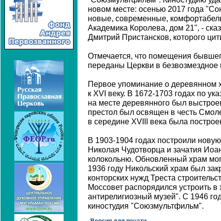
новом месте: осенью 2017 года "С
новые, современные, комфортабел
Академика Королева, дом 21", - ск
Дмитрий Пристансков, которого цит
Отмечается, что помещения бывшег
переданы Церкви в безвозмездное 
Первое упоминание о деревянном х
к XVI веку. В 1672-1703 годах по у
на месте деревянного был выстрое
престол был освящен в честь Смол
в середине XVIII века была построе
В 1903-1904 годах построили нову
Николая Чудотворца и зачатия Иоан
колокольню. Обновленный храм мог 
1936 году Никольский храм был зак
конторских нужд Треста строительс
Моссовет распорядился устроить в
антирелигиозный музей". С 1946 го
киностудия "Союзмультфильм".