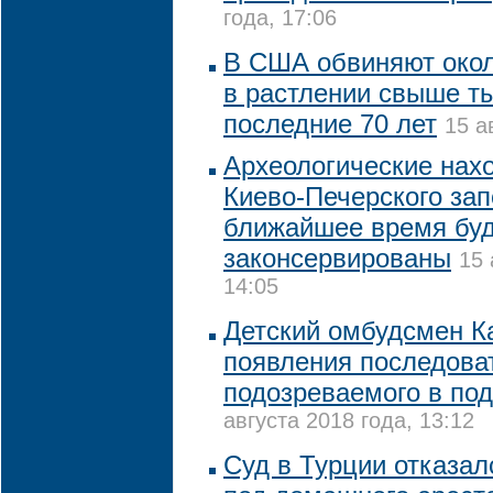
года, 17:06
В США обвиняют окол
в растлении свыше ты
последние 70 лет
15 а
Археологические нахо
Киево-Печерского зап
ближайшее время бу
законсервированы
15 
14:05
Детский омбудсмен К
появления последова
подозреваемого в под
августа 2018 года, 13:12
Суд в Турции отказал