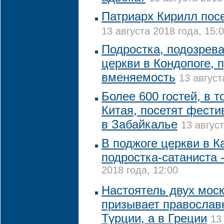
Патриарх Кирилл пос
13 августа 2018 года, 15:
Подростка, подозрева
церкви в Кондопоге, 
вменяемость
13 август
Более 600 гостей, в 
Китая, посетят фест
в Забайкалье
13 август
В поджоге церкви в К
подростка-сатаниста 
2018 года, 12:00
Настоятель двух мос
призывает православ
Турции, а в Греции
13