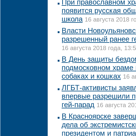
При православном х
появится русская об
школа
16 августа 2018 г
Власти Новоульяновс
разрешенный ранее ге
16 августа 2018 года, 13:
В День защиты бездо
подмосковном храме 
собаках и кошках
16 а
ЛГБТ-активисты заявл
впервые разрешили п
гей-парад
16 августа 20
В Красноярске завер
дела об экстремистск
президентом и патри