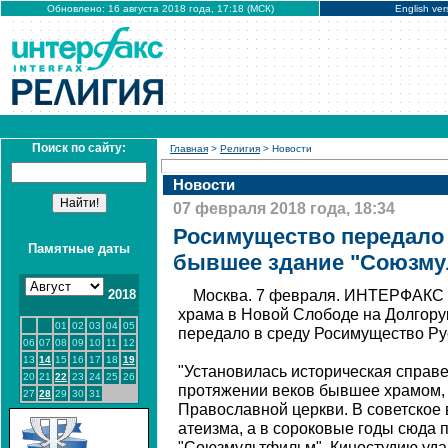
Обновлено: 16 августа 2018 года, 17:18 (МСК)
English ver
Поиск по сайту:
Главная
>
Религия
> Новости
Новости
07 февраля 2018 года, 18:34
Росимущество передало 
Памятные даты
бывшее здание "Союзм
2018
Москва. 7 февраля. ИНТЕРФАКС 
храма в Новой Слободе на Долгору
01
02
03
04
05
передало в среду Росимущество Ру
06
07
08
09
10
11
12
13
14
15
16
17
18
19
"Установилась историческая справе
20
21
22
23
24
25
26
протяжении веков бывшее храмом,
27
28
29
30
31
Православной церкви. В советское
атеизма, а в сороковые годы сюда 
"Союзмультфильм". Киностудию уда