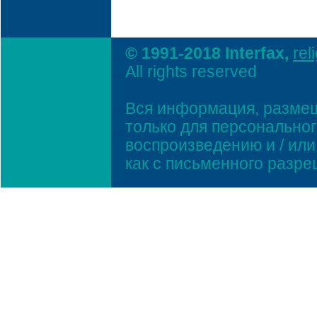
© 1991-2018 Interfax,
rel
All rights reserved
Вся информация, размещ
только для персонально
воспроизведению и / ил
как с письменного разр