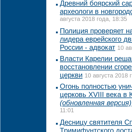
Древний боярский са
археологи в новгоро
августа 2018 года, 18:35
Полиция проверяет н
лидера еврейского д
России - адвокат
10 ав
Власти Карелии реша
восстановлении сгор
церкви
10 августа 2018 
Огонь полностью уни
церковь XVIII века в
(обновленная версия)
11:01
Десницу святителя С
Тримифунтского доста