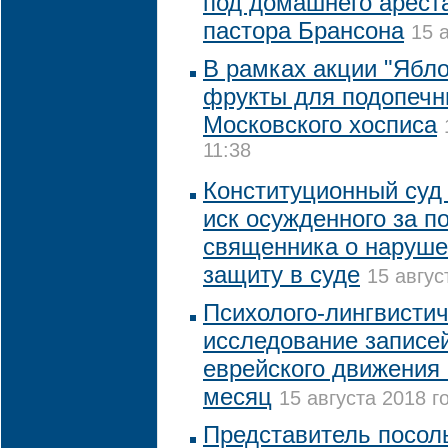
под домашнего арест
пастора Брансона
15 
В рамках акции "Ябл
фрукты для подопечн
Московского хосписа
11:38
Конституционный суд
иск осужденного за п
священника о наруше
защиту в суде
15 авгус
Психолого-лингвисти
исследование записей
еврейского движения
месяц
15 августа 2018 г
Представитель посол