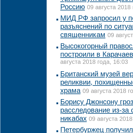
Россию
09 августа 2018 
МИД РФ запросил у п
разъяснений по ситуа
священникам
09 август
Высокогорный право
построили в Карачае
августа 2018 года, 16:03
Британский музей ве
реликвии, похищенны
храма
09 августа 2018 г
Борису Джонсону гро
расследование из-за 
никабах
09 августа 2018
Петербуржец получил