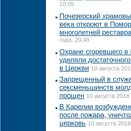
10:05
Почезерский храмовы
века откроют в Помо
многолетней реставр
года, 20:49
Охране сгоревшего в
уделяли достаточного
в Церкви
10 августа 201
Запрещенный в служе
сексменьшинств мол
прощен
10 августа 2018 
В Карелии возбужден
после пожара, уничт
церковь
10 августа 2018