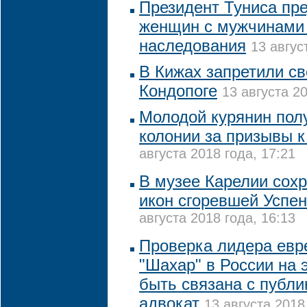
Президент Туниса пр
женщин с мужчинами 
наследования
13 авгус
В Кижах запретили св
Кондопоге
13 августа 20
Молодой курянин полу
колонии за призывы к
августа 2018 года, 17:21
В музее Карелии сох
икон сгоревшей Успен
августа 2018 года, 16:13
Проверка лидера евр
"Шахар" в России на
быть связана с публи
адвокат
13 августа 2018