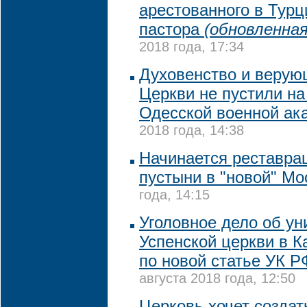
арестованного в Турц
пастора
(обновленная
2018 года, 17:34
Духовенство и верую
Церкви не пустили на
Одесской военной ак
2018 года, 14:38
Начинается реставра
пустыни в "новой" Мо
года, 14:15
Уголовное дело об у
Успенской церкви в 
по новой статье УК Р
августа 2018 года, 12:50
Церковь хочет созда