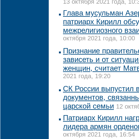
13 октября 2021 года, 10:
Глава мусульман Азе
патриарх Кирилл обс
межрелигиозного вза
октября 2021 года, 10:00
Признание правитель
зависеть и от ситуац
женщин, считает Мат
2021 года, 19:20
СК России выпустил 
документов, связанн
царской семьи
12 октя
Патриарх Кирилл наг
лидера армян ордено
октября 2021 года, 16:54