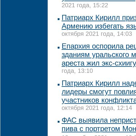
2021 года, 15:22
Патриарх Кирилл при
Армению избегать яз
октября 2021 года, 14:03
Епархия оспорила ре
зданиям уральского м
ареста жил экс-схииг
года, 13:10
Патриарх Кирилл наде
лидеры смогут повли
участников конфликт
октября 2021 года, 12:14
ФАС выявила неприс
пива с портретом Мо