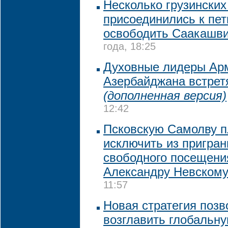
Несколько грузинских
присоединились к пе
освободить Саакашв
года, 18:25
Духовные лидеры Арм
Азербайджана встрет
(дополненная версия)
12:42
Псковскую Самолву 
исключить из пригран
свободного посещен
Александру Невском
11:57
Новая стратегия поз
возглавить глобальну