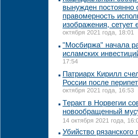
вынужден постоянно 
правомерность испол
изображения, сетует 
октября 2021 года, 18:01
"Мосбиржа" начала р
исламских инвестици
17:54
Патриарх Кирилл сче
России после перипе
октября 2021 года, 16:53
Теракт в Норвегии с
новообращенный мусу
14 октября 2021 года, 16:
Убийство рязанского 