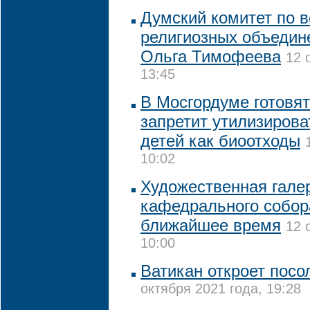
Думский комитет по 
религиозных объедин
Ольга Тимофеева
12 
13:45
В Мосгордуме готовят
запретит утилизиров
детей как биоотходы
10:02
Художественная галер
кафедрального собор
ближайшее время
12 
10:00
Ватикан откроет посо
октября 2021 года, 19:28