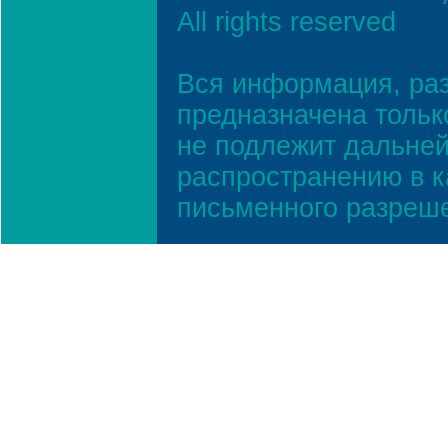
All rights reserved
Вся информация, ра
предназначена тольк
не подлежит дальней
распространению в к
письменного разреш