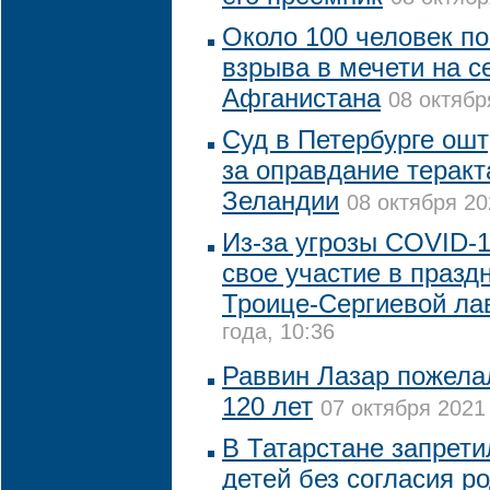
Около 100 человек по
взрыва в мечети на с
Афганистана
08 октябр
Суд в Петербурге ош
за оправдание теракт
Зеландии
08 октября 20
Из-за угрозы COVID-1
свое участие в праз
Троице-Сергиевой ла
года, 10:36
Раввин Лазар пожела
120 лет
07 октября 2021 
В Татарстане запрети
детей без согласия р