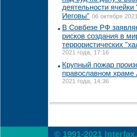
деятельности ячейки
Иеговы"
06 октября 2021
В Совбезе РФ заявля
рисков создания в ми
террористических "х
2021 года, 17:16
Крупный пожар произ
православном храме
2021 года, 14:36
© 1991-2021 Interfax