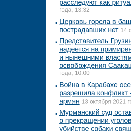
расследуют как риту
года, 13:32
Церковь горела в баш
пострадавших нет
14 
Представитель Грузи
надеется на примир
и нынешними властям
освобождения Саака
года, 10:00
Война в Карабахе осе
разрешила конфликт -
армян
13 октября 2021 г
Мурманский суд оста
о прекращении уголов
убийстве собаки свя