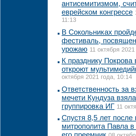
антисемитизмом, счи
еврейском конгрессе
11:13
В Сокольниках пройд
фестиваль, посвяще
урожаю
11 октября 2021 
К празднику Покрова 
откроют мультимедий
октября 2021 года, 10:14
Ответственность за в
мечети Кундуза взяла
группировка ИГ
11 окт
Спустя 8,5 лет после
митрополита Павла в
его преемник
08 октябр