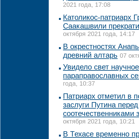
2021 года, 17:08
Католикос-патриарх Г
Саакашвили прекрати
октября 2021 года, 14:17
В окрестностях Анап
древний алтарь
07 окт
Увидело свет научное
параправославных се
года, 10:37
Патриарх отметил в 
заслуги Путина перед
соотечественниками 
октября 2021 года, 10:21
В Техасе временно п