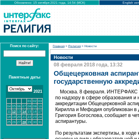
Обновлено: 15 октября 2021 года, 14:54 (МСК)
English ver
Поиск по сайту:
Главная
>
Религия
> Новости
Новости
08 февраля 2018 года, 13:32
Общецерковная аспиран
Памятные даты
государственную аккред
2021
Москва. 8 февраля. ИНТЕРФАКС 
по надзору в сфере образования и 
01
02
03
аккредитации Общецерковной аспи
04
05
06
07
08
09
10
Кирилла и Мефодия опубликован в 
11
12
13
14
15
16
17
Григория Богослова, сообщает в че
18
19
20
21
22
23
24
аспирантуры.
25
26
27
28
29
30
31
По результатам экспертизы, в ходе
основные виды образовательной и 