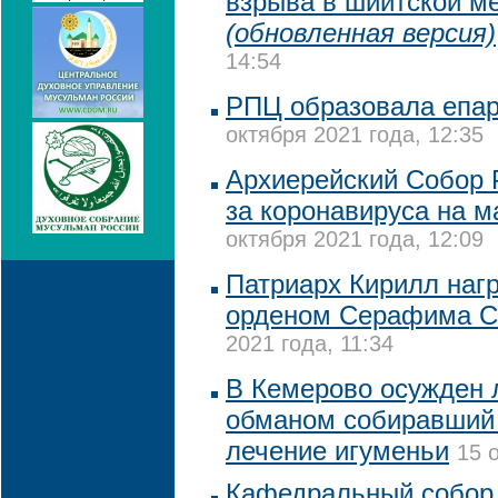
взрыва в шиитской ме
(обновленная версия)
14:54
РПЦ образовала епа
октября 2021 года, 12:35
Архиерейский Собор 
за коронавируса на м
октября 2021 года, 12:09
Патриарх Кирилл наг
орденом Серафима С
2021 года, 11:34
В Кемерово осужден 
обманом собиравший 
лечение игуменьи
15 
Кафедральный собор