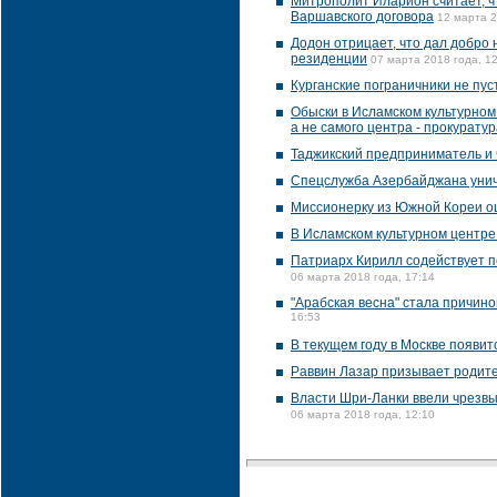
Митрополит Иларион считает, чт
Варшавского договора
12 марта 2
Додон отрицает, что дал добро
резиденции
07 марта 2018 года, 1
Курганские пограничники не пус
Обыски в Исламском культурном
а не самого центра - прокуратур
Таджикский предприниматель и
Спецслужба Азербайджана унич
Миссионерку из Южной Кореи о
В Исламском культурном центре
Патриарх Кирилл содействует п
06 марта 2018 года, 17:14
"Арабская весна" стала причино
16:53
В текущем году в Москве появи
Раввин Лазар призывает родите
Власти Шри-Ланки ввели чрезвы
06 марта 2018 года, 12:10