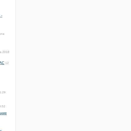
 -
рта
а 2018
ФАС
12
1:29
0:52
ание