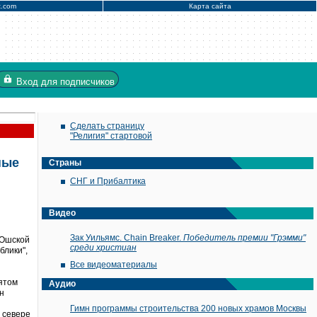
x.com
Карта сайта
Вход
для подписчиков
Сделать страницу
"Религия" стартовой
ные
Страны
СНГ и Прибалтика
Видео
Зак Уильямс. Chain Breaker.
Победитель премии "Грэмми"
 Ошской
среди христиан
блики",
Все видеоматериалы
ятом
Аудио
н
Гимн программы строительства 200 новых храмов Москвы
 севере