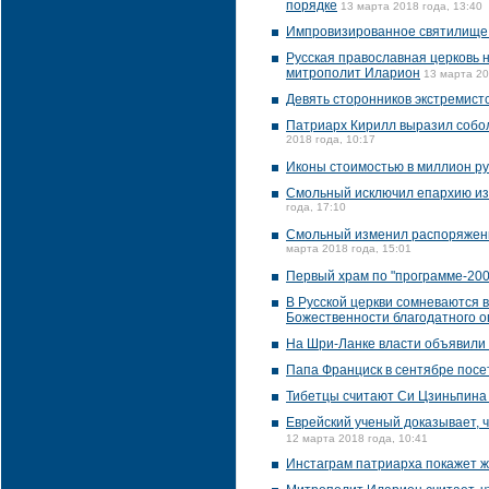
порядке
13 марта 2018 года, 13:40
Импровизированное святилище п
Русская православная церковь н
митрополит Иларион
13 марта 20
Девять сторонников экстремистс
Патриарх Кирилл выразил собол
2018 года, 10:17
Иконы стоимостью в миллион ру
Смольный исключил епархию из
года, 17:10
Смольный изменил распоряжени
марта 2018 года, 15:01
Первый храм по "программе-200"
В Русской церкви сомневаются 
Божественности благодатного о
На Шри-Ланке власти объявили
Папа Франциск в сентябре посе
Тибетцы считают Си Цзиньпина 
Еврейский ученый доказывает, 
12 марта 2018 года, 10:41
Инстаграм патриарха покажет ж