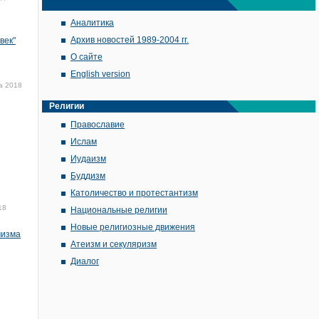
Аналитика
Архив новостей 1989-2004 гг.
век"
О сайте
English version
а 2018
Религии
Православие
Ислам
Иудаизм
Буддизм
Католичество и протестантизм
18
Национальные религии
Новые религиозные движения
мизма
Атеизм и секуляризм
Диалог