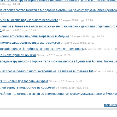
о к пересмотру истории склонна не только Болгария, но и все страны бывшег
018 года, 10:28
 на строительство мечети в Молдавии в обмен на ремонт турками президентск
2:37
тили в Россию радикального исламиста
07 марта 2018 года, 12:10
 центре в Киеве касаются возможных неправомерных действий отдельных гр
а
07 марта 2018 года, 10:49
 члены его семьи найдены мертвыми в Медине
07 марта 2018 года, 10:28
тожила двух религиозных экстремистов
07 марта 2018 года, 10:17
штрафовали в Челябинске за незаконную деятельность
07 марта 2018 года, 10:0
 в Киеве прошли обыски
06 марта 2018 года, 17:26
ередаче грузинской стороне тела скончавшегося в Цхинвали Арчила Татунаш
й всплеска религиозного экстремизма, заявляют в Совбезе РФ
06 марта 2018 го
тся 21 новый православный храм
06 марта 2018 года, 14:41
лей вернуть подростков из соцсетей
06 марта 2018 года, 14:17
чайное положение в связи со столкновениями между мусульманами и буддис
Все нов