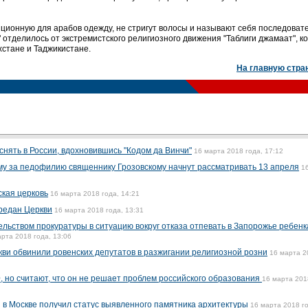
ционную для арабов одежду, не стригут волосы и называют себя последоват
" отделилось от экстремистского религиозного движения "Таблиги джамаат", к
хстане и Таджикистане.
На главную стра
нять в России, вдохновившись "Кодом да Винчи"
16 марта 2018 года, 17:12
у за педофилию священнику Грозовскому начнут рассматривать 13 апреля
1
ская церковь
16 марта 2018 года, 14:21
редан Церкви
16 марта 2018 года, 13:31
ьством прокуратуры в ситуацию вокруг отказа отпевать в Запорожье ребенк
рта 2018 года, 13:06
кви обвинили ровенских депутатов в разжигании религиозной розни
16 марта 2
, но считают, что он не решает проблем российского образования
16 марта 201
 в Москве получил статус выявленного памятника архитектуры
16 марта 2018 г