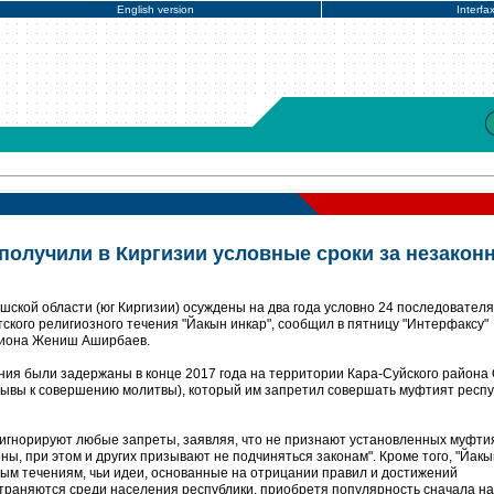
English version
Interfa
 получили в Киргизии условные сроки за незакон
ской области (юг Киргизии) осуждены на два года условно 24 последователя
ского религиозного течения "Йакын инкар", сообщил в пятницу "Интерфаксу"
гиона Жениш Аширбаев.
ия были задержаны в конце 2017 года на территории Кара-Суйского района
зывы к совершению молитвы), который им запретил совершать муфтият респу
" игнорируют любые запреты, заявляя, что не признают установленных муфти
оны, при этом и других призывают не подчиняться законам". Кроме того, "Йакы
ным течениям, чьи идеи, основанные на отрицании правил и достижений
траняются среди населения республики, приобретя популярность сначала на