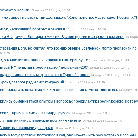
тмечают в Церкви
15 марта 2018 года, 18:24
ло запрет на ввоз книги Десницкого "Христианство. Настоящее. Россия, XXI 
вчук, написавший портрет Алексия II
15 марта 2018 года, 16:46
аций Владимира Легойды о миссии Русской церкви в современном мире
15 март
твования Бога, но считал, что возникновение Вселенной могло произойти по
а, 11:50
ад большевиками, канонизирован в Екатеринбурге
15 марта 2018 года, 10:49
ьтуры РФ за вклад в реализацию "программы-200"
15 марта 2018 года, 10:40
ада проиграет весь мир, считают в Русской церкви
14 марта 2018 года, 17:24
й фонд старообрядческих конфессий
14 марта 2018 года, 14:49
игнорировать печатную книгу даже в нынешний компьютерный век
14 марта 20
орились обмениваться опытом в вопросах профилактики религиозного экстре
свет" приблизились к 100 млрд. рублей
14 марта 2018 года, 10:53
тупали антимусульманские послания - газета
14 марта 2018 года, 10:46
 Спасителя закрыли до апреля
13 марта 2018 года, 14:25
ским государством" поступило в суд, оно может быть рассмотрено в особом