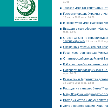
11:06
Табаков умер как христианин, о
Госкомтелерадио Украины отмени
15 марта 2018 года, 16:56
В Петербурге умер художник Кра
Выходит в свет сборник публик
года, 12:53
Стивен Хокинг не отрицал сущес
законам физики
15 марта 2018 год
Священник, убитый сто лет наз
Ресин удостоен награды Минкул
От антироссийских действий Зап
В России заработал совместны
Патриарх Кирилл призывает не 
года, 14:27
Казахстан и Таджикистан догов
14 марта 2018 года, 12:55
Расходы на санацию банка "Пере
Мэру Лондона неоднократно пос
Выход из метро к храму Христа
Дело о поджоге машин "Христиан