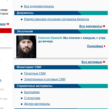
Все аудиоматериалы
елями
Документы
оторое
Рождественское послание патриарха Кирилла
ницу
Все документы
Эксклюзив
Епископ Ириней
: Мы плачем с каждым, с утра
до вечера
Подробнее
6
Все интервью
Мониторинг СМИ
Печатные СМИ
Электронные и сетевые СМИ
а,
Справочные материалы
018
Биографии
Статистика
8 года,
Другие материалы
ода,