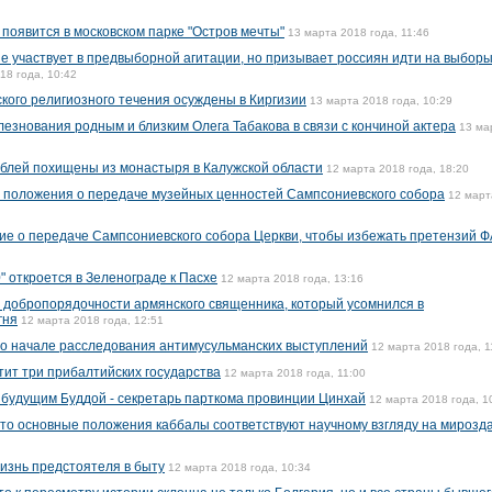
оявится в московском парке "Остров мечты"
13 марта 2018 года, 11:46
е участвует в предвыборной агитации, но призывает россиян идти на выборы
18 года, 10:42
кого религиозного течения осуждены в Киргизии
13 марта 2018 года, 10:29
езнования родным и близким Олега Табакова в связи с кончиной актера
13 ма
блей похищены из монастыря в Калужской области
12 марта 2018 года, 18:20
 положения о передаче музейных ценностей Сампсониевского собора
12 март
е о передаче Сампсониевского собора Церкви, чтобы избежать претензий 
 откроется в Зеленограде к Пасхе
12 марта 2018 года, 13:16
в добропорядочности армянского священника, который усомнился в
гня
12 марта 2018 года, 12:51
 о начале расследования антимусульманских выступлений
12 марта 2018 года, 1
тит три прибалтийских государства
12 марта 2018 года, 11:00
будущим Буддой - секретарь парткома провинции Цинхай
12 марта 2018 года, 1
что основные положения каббалы соответствуют научному взгляду на мирозд
изнь предстоятеля в быту
12 марта 2018 года, 10:34