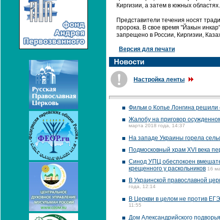
Киргизии, а затем в южных областях.
Представители течения носят тради
пророка. В свое время "Йакын инкар
запрещено в России, Киргизии, Каза
Версия для печати
Новости
Настройка ленты
Фильм о Копье Лонгина решили с
Жалобу на приговор осужденном
марта 2018 года, 14:37
На западе Украины горела сель
Подмосковный храм XVI века пе
Синод УПЦ обеспокоен вмешател
крещенного у раскольников
16 ма
В Украинской православной цер
года, 12:14
В Церкви в целом не против ЕГЭ
11:55
Дом Александрийского подворья