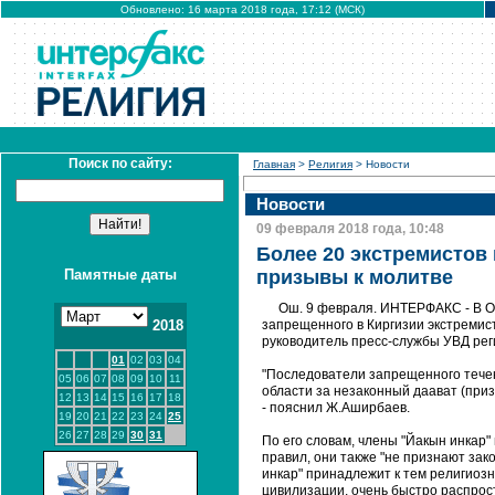
Обновлено: 16 марта 2018 года, 17:12 (МСК)
Поиск по сайту:
Главная
>
Религия
> Новости
Новости
09 февраля 2018 года, 10:48
Более 20 экстремистов
Памятные даты
призывы к молитве
Ош. 9 февраля. ИНТЕРФАКС - В Ош
2018
запрещенного в Киргизии экстремист
руководитель пресс-службы УВД ре
01
02
03
04
"Последователи запрещенного течен
05
06
07
08
09
10
11
области за незаконный даават (при
12
13
14
15
16
17
18
- пояснил Ж.Аширбаев.
19
20
21
22
23
24
25
26
27
28
29
30
31
По его словам, члены "Йакын инкар
правил, они также "не признают зак
инкар" принадлежит к тем религиоз
цивилизации, очень быстро распрос