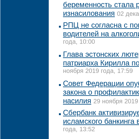
беременность стала 
изнасилования
02 дека
РПЦ не согласна с по
водителей на алкогол
года, 10:00
Глава эстонских люте
патриарха Кирилла п
ноября 2019 года, 17:59
Совет Федерации опу
закона о профилакти
насилия
29 ноября 2019 
Сбербанк активизируе
исламского банкинга 
года, 13:52