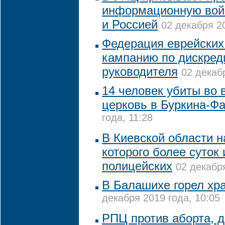
информационную вой
и Россией
02 декабря 20
Федерация еврейских
кампанию по дискред
руководителя
02 декабр
14 человек убиты во 
церковь в Буркина-Ф
года, 11:28
В Киевской области 
которого более суток
полицейских
02 декабря
В Балашихе горел хра
декабря 2019 года, 10:05
РПЦ против аборта, 