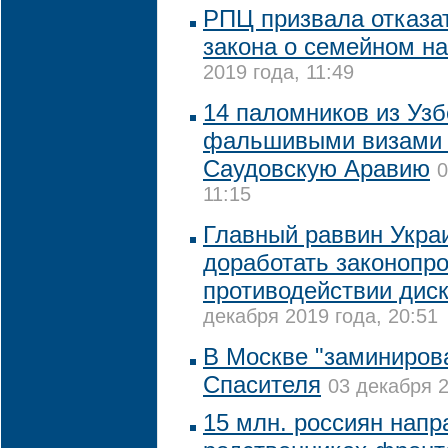
РПЦ призвала отказат
закона о семейном н
2019 года, 11:49
14 паломников из Узб
фальшивыми визами 
Саудовскую Аравию
0
11:15
Главный раввин Укра
доработать законопро
противодействии дис
декабря 2019 года, 20:51
В Москве "заминиров
Спасителя
03 декабря 2
15 млн. россиян напр