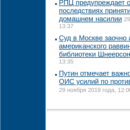
РПЦ предупреждает о
последствиях приняти
домашнем насилии
29
13:37
Суд в Москве заочно 
американского раввин
библиотеки Шнеерсо
13:35
Путин отмечает важно
ОИC усилий по проти
29 ноября 2019 года, 12:0