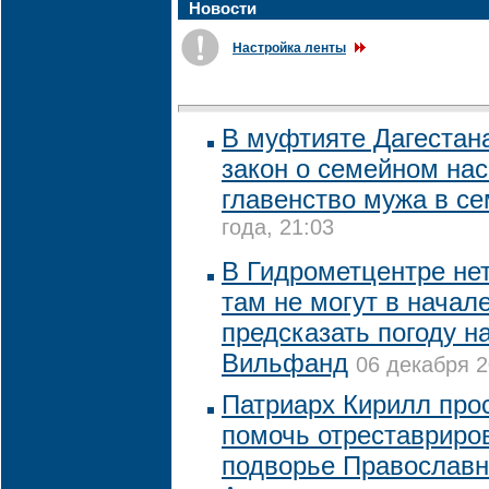
Новости
Настройка ленты
В муфтияте Дагестана
закон о семейном на
главенство мужа в с
года, 21:03
В Гидрометцентре не
там не могут в начал
предсказать погоду н
Вильфанд
06 декабря 2
Патриарх Кирилл про
помочь отреставриро
подворье Православн