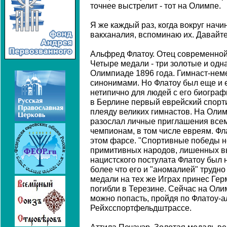
точнее выстрелит - тот на Олимпе.
Я же каждый раз, когда вокруг нач
вакханалия, вспоминаю их. Давайте
Альфред Флатоу. Отец современной
Четыре медали - три золотые и одн
Олимпиаде 1896 года. Гимнаст-неме
синонимами. Но Флатоу был еще и е
нетипично для людей с его биограф
в Берлине первый еврейский спорт
плеяду великих гимнастов. На Олим
разослал личные приглашения все
чемпионам, в том числе евреям. Фл
этом фарсе. "Спортивные победы не
примитивных народов, лишенных выс
нацистского постулата Флатоу был 
более что его и "аномалией" трудно
медали на тех же Играх принес Герм
погибли в Терезине. Сейчас на Оли
можно попасть, пройдя по Флатоу-
Рейхсспортфельдштрассе.