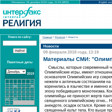
Обновлено: 06 декабря 2019 года, 21:03 (МСК)
English ver
Поиск по сайту:
Главная
>
Религия
> Новости
Новости
09 февраля 2018 года, 13:19
Материалы СМИ: "Олимп
Памятные даты
Смыслы, которые современный ч
Олимпийские игры, имеют отношени
2019
основателя Олимпийских игр совре
нежели к античным состязаниям на 
01
02
03
04
05
06
07
08
коренились в язычестве и именно и
09
10
11
12
13
14
15
эпоху победившего монотеизма. Ко
16
17
18
19
20
21
22
олимпийцы не приносят жертв панте
23
24
25
26
27
28
29
священного олимпийскому огню... Но
30
31
анекдоте, осадок остался. Кроме ос
священный культ тела. Кто выше пр