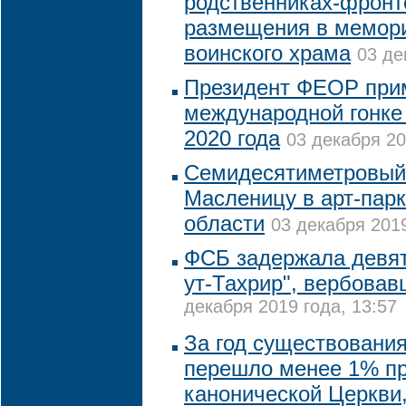
родственниках-фронт
размещения в мемори
воинского храма
03 де
Президент ФЕОР прим
международной гонке
2020 года
03 декабря 20
Семидесятиметровый 
Масленицу в арт-пар
области
03 декабря 2019
ФСБ задержала девят
ут-Тахрир", вербова
декабря 2019 года, 13:57
За год существовани
перешло менее 1% п
канонической Церкви