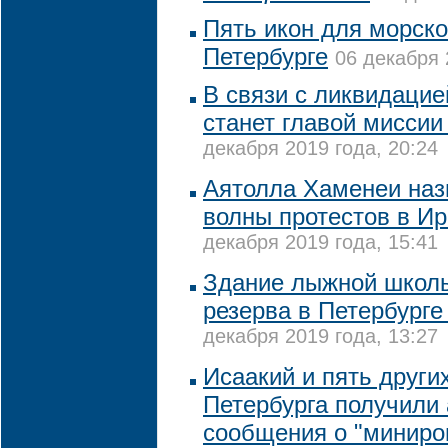
Пять икон для морско
Петербурге
06 декабря 
В связи с ликвидаци
станет главой миссии
декабря 2019 года, 20:24
Аятолла Хаменеи наз
волны протестов в И
декабря 2019 года, 15:41
Здание лыжной школ
резерва в Петербург
декабря 2019 года, 13:27
Исаакий и пять други
Петербурга получили
сообщения о "миниро