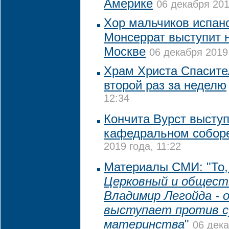
Америке
06 декабря 201
Хор мальчиков испан
Монсеррат выступит 
Москве
06 декабря 2019 
Храм Христа Спасите
второй раз за неделю
12:34
Кончита Вурст выступ
кафедральном собор
2019 года, 11:22
Материалы СМИ: "То, 
Церковный и общест
Владимир Легойда - 
выступает против с
материнства
"
06 дека