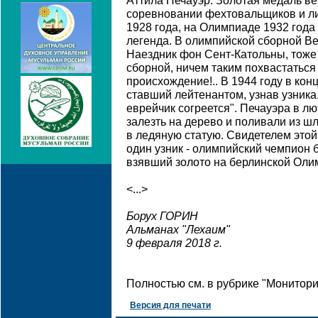
Аттила Печауэр. Золотая медаль в
соревновании фехтовальщиков и л
1928 года, на Олимпиаде 1932 года 
легенда. В олимпийской сборной Ве
Наездник фон Сент-Катольны, тоже
сборной, ничем таким похвастаться 
происхождение!.. В 1944 году в ко
ставший лейтенантом, узнав узника, 
еврейчик согреется". Печауэра в л
залезть на дерево и поливали из шл
в ледяную статую. Свидетелем это
один узник - олимпийский чемпион 
взявший золото на берлинской Оли
<...>
Борух ГОРИН
Альманах "Лехаим"
9 февраля 2018 г.
Полностью см. в рубрике "Монитор
Версия для печати