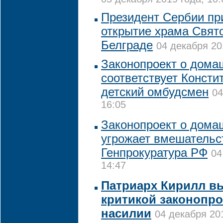
Президент Сербии пр
открытие храма Свят
Белграде
04 декабря 20
Законопроект о дома
соответствует Консти
детский омбудсмен
04
16:05
Законопроект о дома
угрожает вмешательс
Генпрокуратура РФ
04
14:47
Патриарх Кирилл в
критикой законопр
насилии
04 декабря 201