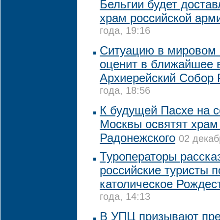
Бельгии будет достав
храм российской арм
года, 19:16
Ситуацию в мировом
оценит в ближайшее 
Архиерейский Собор
года, 18:56
К будущей Пасхе на 
Москвы освятят храм
Радонежского
02 декаб
Туроператоры рассказ
российские туристы п
католическое Рождес
года, 14:13
В УПЦ призывают пре