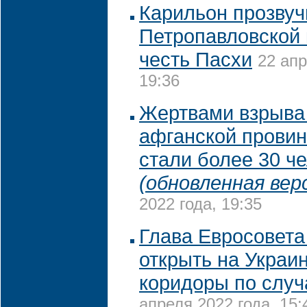
Карильон прозвуч
Петропавловской 
честь Пасхи
22 апр
19:36
Жертвами взрыва 
афганской провин
стали более 30 ч
(обновленная вер
2022 года, 19:35
Глава Евросовета
открыть на Украи
коридоры по слу
апреля 2022 года, 15: