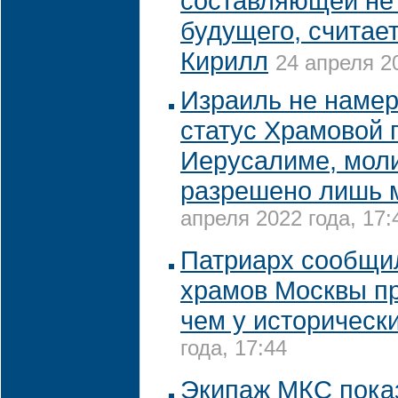
составляющей не
будущего, считае
Кирилл
24 апреля 20
Израиль не намер
статус Храмовой 
Иерусалиме, мол
разрешено лишь 
апреля 2022 года, 17:
Патриарх сообщил
храмов Москвы п
чем у историческ
года, 17:44
Экипаж МКС пока