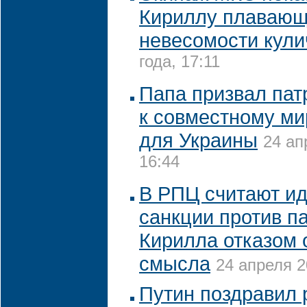
Кириллу плавающ
невесомости кули
года, 17:11
Папа призвал пат
к совместному ми
для Украины
24 ап
16:44
В РПЦ считают ид
санкции против п
Кирилла отказом 
смысла
24 апреля 2
Путин поздравил 