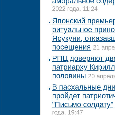
аморальное соде
2022 года, 11:24
Японский премье
ритуальное прин
Ясукуни, отказавш
посещения
21 апре
РПЦ доверяют две
патриарху Кирилл
половины
20 апреля
В пасхальные дни
пройдет патриоти
"Письмо солдату"
года, 19:47