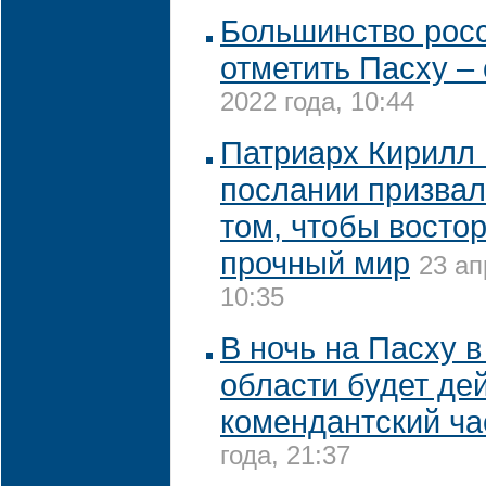
Большинство рос
отметить Пасху –
2022 года, 10:44
Патриарх Кирилл 
послании призвал
том, чтобы восто
прочный мир
23 ап
10:35
В ночь на Пасху в
области будет де
комендантский ча
года, 21:37