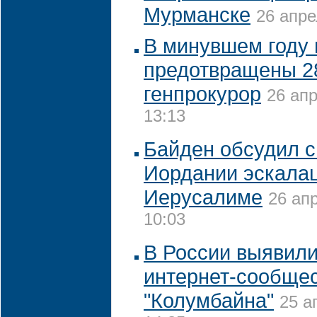
Мурманске
26 апре
В минувшем году 
предотвращены 28
генпрокурор
26 апр
13:13
Байден обсудил с
Иордании эскала
Иерусалиме
26 ап
10:03
В России выявили
интернет-сообщес
"Колумбайна"
25 а