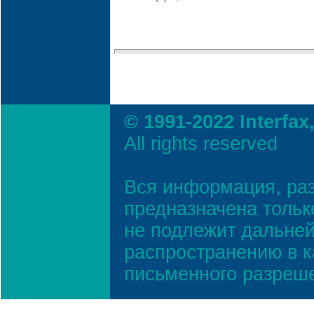
© 1991-2022 Interfax
All rights reserved
Вся информация, ра
предназначена тольк
не подлежит дальней
распространению в к
письменного разреш