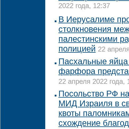
2022 года, 12:37
В Иерусалиме пр
столкновения ме
палестинскими р
полицией
22 апреля
Пасхальные яйца 
фарфора предста
22 апреля 2022 года, 
Посольство РФ на
МИД Израиля в св
квоты паломника
схождение благод