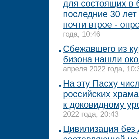
для состоящих в б
последние 30 лет
почти втрое - опр
года, 10:46
Сбежавшего из ку
бизона нашли око
апреля 2022 года, 10:
На эту Пасху чис
российских храма
к доковидному ур
2022 года, 20:43
Цивилизация без 