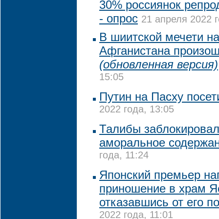
30% россиянок репрод
- опрос
21 апреля 2022 г
В шиитской мечети на
Афганистана произош
(обновленная версия)
15:05
Путин на Пасху посет
2022 года, 13:05
Талибы заблокировали
аморальное содержа
года, 11:24
Японский премьер на
приношение в храм Я
отказавшись от его п
2022 года, 11:01