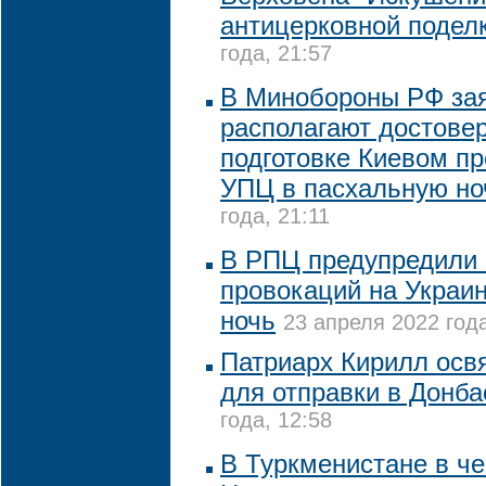
антицерковной подел
года, 21:57
В Минобороны РФ зая
располагают достове
подготовке Киевом п
УПЦ в пасхальную но
года, 21:11
В РПЦ предупредили 
провокаций на Украи
ночь
23 апреля 2022 года
Патриарх Кирилл освя
для отправки в Донба
года, 12:58
В Туркменистане в ч