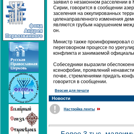
заявил о незаконном расселении в
Сирии, говорится в сообщении азе
заселения на оккупированных терр
целенаправленного изменения дем
являются грубым нарушением между
он.
Министр также проинформировал с
переговорном процессе по урегули
конфликта и занимаемой официаль
Собеседники выразили обеспокоенн
ксенофобии, проявлений ненависти 
почве, стремлениями придать конф
говорится в сообщении.
Версия для печати
Новости
Настройка ленты
Более 3 тыс. малоим