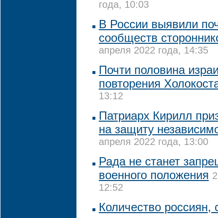
года, 10:03
В России выявили поч
сообществ сторонник
апреля 2022 года, 14:35
Почти половина изра
повторения Холокост
13:12
Патриарх Кирилл приз
на защиту независим
апреля 2022 года, 13:00
Рада не станет запр
военного положения
2
12:52
Количество россиян,