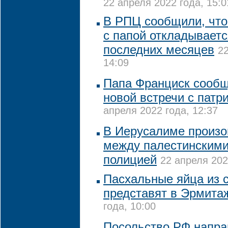
22 апреля 2022 года, 15:0
В РПЦ сообщили, что
с папой откладываетс
последних месяцев
22
14:09
Папа Франциск сообщ
новой встречи с пат
апреля 2022 года, 12:37
В Иерусалиме произо
между палестинскими
полицией
22 апреля 202
Пасхальные яйца из 
представят в Эрмита
года, 10:00
Посольство РФ напра