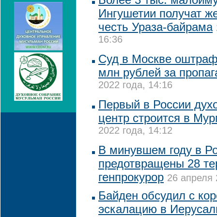
Ингушетии получат ж
честь Ураза-байрама
16:36
Суд в Москве оштрафо
млн рублей за пропа
2022 года, 14:16
Первый в России дух
центр строится в Му
2022 года, 14:12
В минувшем году в Р
предотвращены 28 тер
генпрокурор
26 апреля 
Байден обсудил с ко
эскалацию в Иеруса