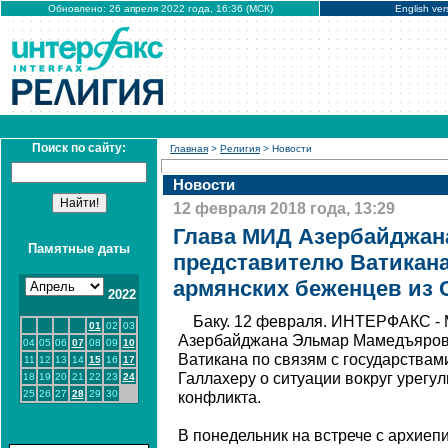
Обновлено: 26 апреля 2022 года, 16:36 (МСК)
English ver
Поиск по сайту:
Главная
>
Религия
> Новости
Новости
12 февраля 2018 года, 13:29
Глава МИД Азербайджан
Памятные даты
представителю Ватикана
армянских беженцев из 
2022
Баку. 12 февраля. ИНТЕРФАКС - 
01
02
03
Азербайджана Эльмар Мамедъяров 
04
05
06
07
08
09
10
Ватикана по связям с государства
11
12
13
14
15
16
17
Галлахеру о ситуации вокруг урегу
18
19
20
21
22
23
24
25
26
27
28
29
30
конфликта.
В понедельник на встрече с архие