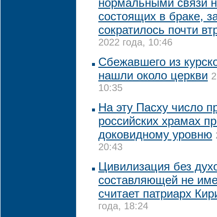
нормальными связи н
состоящих в браке, з
сократилось почти втр
2022 года, 10:46
Сбежавшего из курско
нашли около церкви
2
10:35
На эту Пасху число п
российских храмах пр
доковидному уровню
20:43
Цивилизация без дух
составляющей не име
считает патриарх Кир
года, 18:24