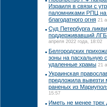
Израиля в связи с ут
паломниками РПЦ на
благодатного огня
21 а
Суд Петербурга ликв
поддерживавший ЛГБ
апреля 2022 года, 18:02
Белгородских прихожа
зоны на пасхальную с
удаленные храмы
21 
Украинская правосла
предложила вывезти 
раненых из Мариупол
15:57
Иметь не менее трех 