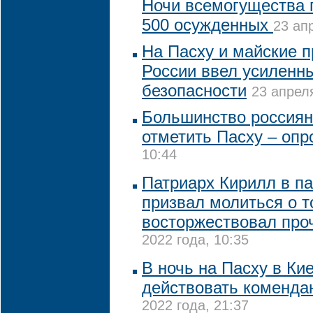
Ночи всемогущества
500 осужденных
23 ап
На Пасху и майские 
России ввел усиленн
безопасности
23 апреля
Большинство россиян
отметить Пасху – опр
10:44
Патриарх Кирилл в п
призвал молиться о т
восторжествовал про
2022 года, 10:35
В ночь на Пасху в Ки
действовать коменда
2022 года, 21:37