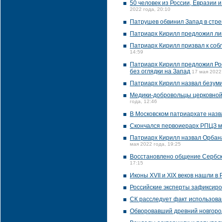
50 человек из России, Евразии
2022 года, 20:10
Патрушев обвинил Запад в стре
Патриарх Кирилл предложил ли
Патриарх Кирилл призвал к соб
14:59
Патриарх Кирилл предложил Ро
без оглядки на Запад
17 мая 2022
Патриарх Кирилл назвал безуми
Медики-добровольцы церковной
года, 12:46
В Московском патриархате наз
Скончался первоиерарх РПЦЗ 
Патриарх Кирилл назвал Орбана
мая 2022 года, 19:25
Восстановлено общение Сербско
17:15
Иконы XVII и XIX веков нашли в
Российские эксперты зафиксиро
СК расследует факт использова
Обворовавший древний новгоро