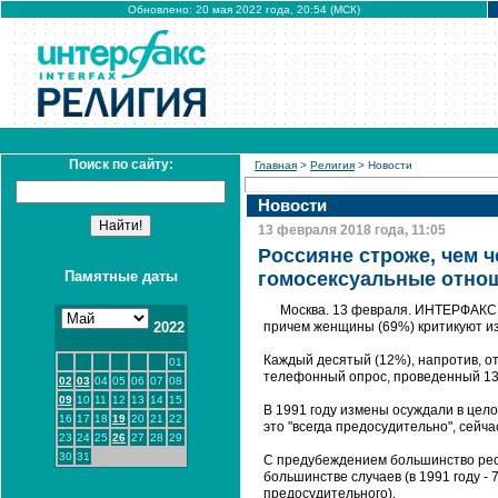
Обновлено: 20 мая 2022 года, 20:54 (МСК)
Поиск по сайту:
Главная
>
Религия
> Новости
Новости
13 февраля 2018 года, 11:05
Россияне строже, чем ч
Памятные даты
гомосексуальные отнош
Москва. 13 февраля. ИНТЕРФАКС -
2022
причем женщины (69%) критикуют и
Каждый десятый (12%), напротив, от
01
телефонный опрос, проведенный 13
02
03
04
05
06
07
08
09
10
11
12
13
14
15
В 1991 году измены осуждали в цело
16
17
18
19
20
21
22
это "всегда предосудительно", сейча
23
24
25
26
27
28
29
30
31
С предубеждением большинство респ
большинстве случаев (в 1991 году - 
предосудительного).