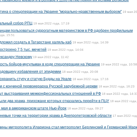
 Казанского кремля и в Болгаре к 1100-летию принятия ислама Волжской
тина о спецоперации на Украине "морально-нравственным выбором"
19 мая 2
альный собор РПЦ
19 мая 2022 года, 17:19
ранцам пользоваться суррогатным материнством в РФ одобрен профильным
ода, 15:51
дложил создать в Татарстане халяль-хаб
19 мая 2022 года, 14:39
построено 7,5 тыс. мечетей
19 мая 2022 года, 14:04
ександру Невскому
19 мая 2022 года, 11:42
кость бойцов-мусульман в ходе спецоперации на Украине
19 мая 2022 года, 10:58
годовщину избавления от эпидемии
18 мая 2022 года, 20:08
охранить ступу и статую Будды на Урале
18 мая 2022 года, 17:16
зи с кончиной первоиерарха Русской зарубежной церкви
18 мая 2022 года, 16:23
ыт выстраивания межконфессиональных отношений в РФ
18 мая 2022 года, 14:3
ыли два храма, прихожане которых отказались перейти в ПЦУ
18 мая 2022 года,
 мая в американском штате Нью-Йорк
18 мая 2022 года, 09:27
гневые точки на территории храма в Днепропетровской области
17 мая 2022 год
чины митрополита Илариона стал митрополит Берлинский и Германский Мар