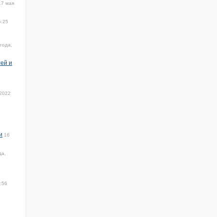
17 мая
5:25
года,
ей и
 2022
и
16
да,
:56