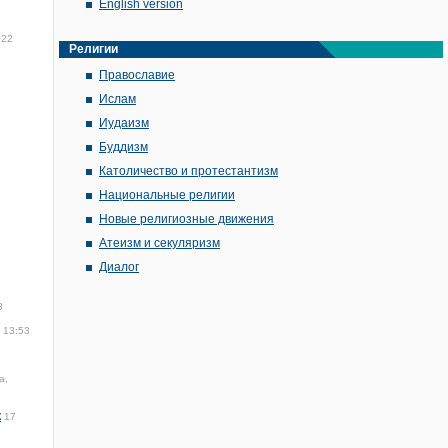
English version
022
Религии
Православие
Ислам
Иудаизм
Буддизм
Католичество и протестантизм
Национальные религии
Новые религиозные движения
Атеизм и секуляризм
Диалог
3
 13:53
а,
к
17