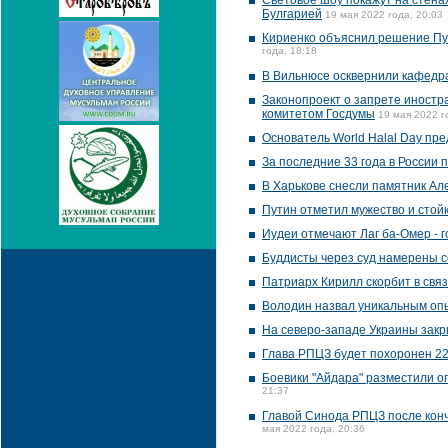
Световое шоу покажут на стенах
Булгарией
19 мая 2022 года, 20:03
Кириенко объяснил решение Пу
года, 18:18
В Вильнюсе осквернили кафедр
Законопроект о запрете иност
комитетом Госдумы
19 мая 2022 г
Основатель World Halal Day пре
За последние 33 года в России 
В Харькове снесли памятник Ал
Путин отметил мужество и стой
Иудеи отмечают Лаг ба-Омер - 
Буддисты через суд намерены с
Патриарх Кирилл скорбит в свя
Володин назвал уникальным оп
На северо-западе Украины закр
Глава РПЦЗ будет похоронен 22
Боевики "Айдара" разместили о
21:37
Главой Синода РПЦЗ после кон
мая 2022 года, 20:36