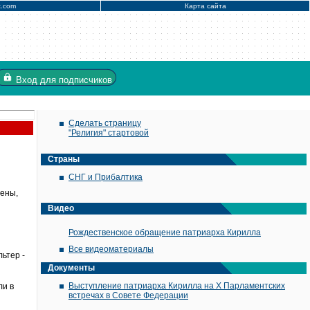
x.com
Карта сайта
Вход
для подписчиков
Сделать страницу
"Религия" стартовой
Страны
СНГ и Прибалтика
мены,
Видео
Рождественское обращение патриарха Кирилла
Все видеоматериалы
ьтер -
Документы
Выступление патриарха Кирилла на X Парламентских
ли в
встречах в Совете Федерации