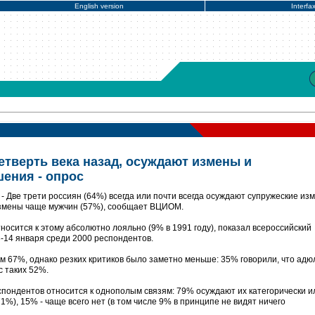
English version
Interfa
етверть века назад, осуждают измены и
ения - опрос
 Две трети россиян (64%) всегда или почти всегда осуждают супружеские из
змены чаще мужчин (57%), сообщает ВЦИОМ.
носится к этому абсолютно лояльно (9% в 1991 году), показал всероссийский
-14 января среди 2000 респондентов.
м 67%, однако резких критиков было заметно меньше: 35% говорили, что адюл
с таких 52%.
ондентов относится к однополым связям: 79% осуждают их категорически и
71%), 15% - чаще всего нет (в том числе 9% в принципе не видят ничего