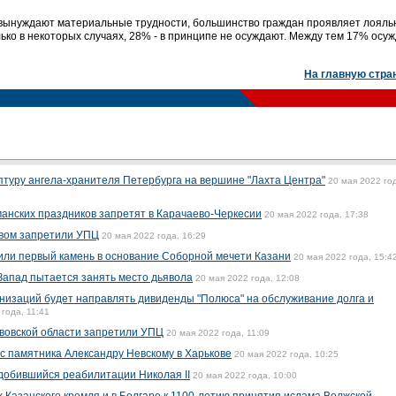
у вынуждают материальные трудности, большинство граждан проявляет лояль
ко в некоторых случаях, 28% - в принципе не осуждают. Между тем 17% осу
На главную стра
птуру ангела-хранителя Петербурга на вершине "Лахта Центра"
20 мая 2022 го
манских праздников запретят в Карачаево-Черкесии
20 мая 2022 года, 17:38
евом запретили УПЦ
20 мая 2022 года, 16:29
или первый камень в основание Соборной мечети Казани
20 мая 2022 года, 15:4
Запад пытается занять место дьявола
20 мая 2022 года, 12:08
низаций будет направлять дивиденды "Полюса" на обслуживание долга и
 года, 11:41
ьвовской области запретили УПЦ
20 мая 2022 года, 11:09
с памятника Александру Невскому в Харькове
20 мая 2022 года, 10:25
 добившийся реабилитации Николая II
20 мая 2022 года, 10:00