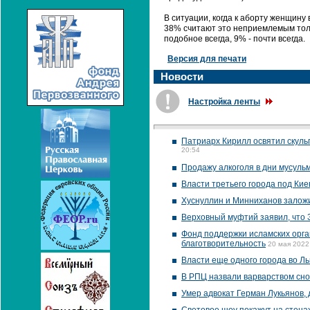
В ситуации, когда к аборту женщин
38% считают это неприемлемым толь
подобное всегда, 9% - почти всегда.
Версия для печати
Новости
Настройка ленты
Патриарх Кирилл освятил скуль
20:54
Продажу алкоголя в дни мусуль
Власти третьего города под Ки
Хуснуллин и Минниханов залож
Верховный муфтий заявил, что 
Фонд поддержки исламских орга
благотворительность
20 мая 2022
Власти еще одного города во Л
В РПЦ назвали варварством сно
Умер адвокат Герман Лукьянов,