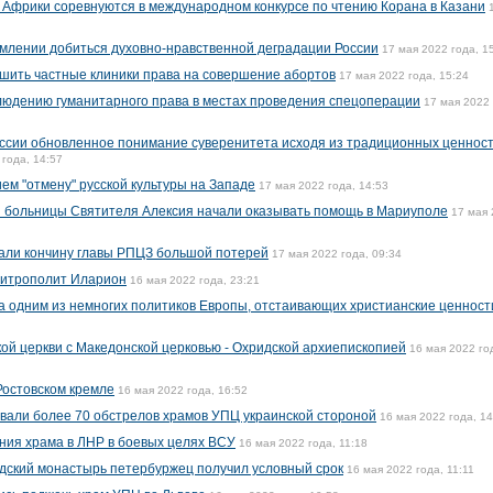
 и Африки соревнуются в международном конкурсе по чтению Корана в Казани
млении добиться духовно-нравственной деградации России
17 мая 2022 года, 1
шить частные клиники права на совершение абортов
17 мая 2022 года, 15:24
людению гуманитарного права в местах проведения спецоперации
17 мая 2022 
ссии обновленное понимание суверенитета исходя из традиционных ценност
 года, 14:57
ем "отмену" русской культуры на Западе
17 мая 2022 года, 14:53
 больницы Cвятителя Алексия начали оказывать помощь в Мариуполе
17 мая
вали кончину главы РПЦЗ большой потерей
17 мая 2022 года, 09:34
митрополит Иларион
16 мая 2022 года, 23:21
 одним из немногих политиков Европы, отстаивающих христианские ценност
й церкви с Македонской церковью - Охридской архиепископией
16 мая 2022 го
 Ростовском кремле
16 мая 2022 года, 16:52
вали более 70 обстрелов храмов УПЦ украинской стороной
16 мая 2022 года, 14
ния храма в ЛНР в боевых целях ВСУ
16 мая 2022 года, 11:18
дский монастырь петербуржец получил условный срок
16 мая 2022 года, 11:11