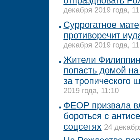
отпраздновать Ро
декабря 2019 года, 11
Суррогатное мате
противоречит иуд
декабря 2019 года, 11
Жители Филиппин
попасть домой на
за тропического 
2019 года, 11:10
ФЕОР призвала вл
бороться с антис
соцсетях
24 декабр