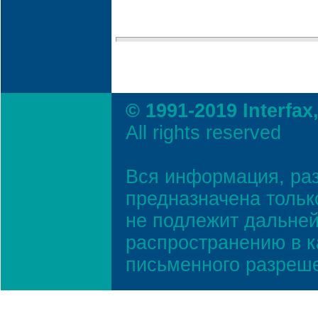
© 1991-2019 Interfax
All rights reserved
Вся информация, ра
предназначена тольк
не подлежит дальней
распространению в к
письменного разреш