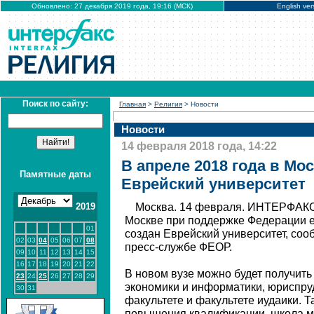
Обновлено: 27 декабря 2019 года, 19:16 (МСК)
English ver
Поиск по сайту:
Главная
>
Религия
> Новости
Новости
14 февраля 2018 года, 14:22
В апреле 2018 года в Мо
Памятные даты
Еврейский университет
2019
Москва. 14 февраля. ИНТЕРФАКС 
Москве при поддержке Федерации е
01
создан Еврейский университет, соо
02
03
04
05
06
07
08
пресс-службе ФЕОР.
09
10
11
12
13
14
15
16
17
18
19
20
21
22
В новом вузе можно будет получить
23
24
25
26
27
28
29
экономики и информатики, юриспру
30
31
факультете и факультете иудаики. Т
повышения квалификации, школа м