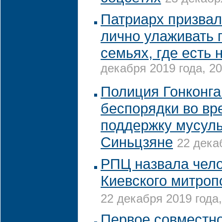
Патриарх призва
лично улаживать 
семьях, где есть 
декабря 2019 года, 20
Полиция Гонконга
беспорядки во вр
поддержку мусул
Синьцзяне
22 дека
РПЦ назвала чело
Киевского митро
22 декабря 2019 года,
Первое совместн