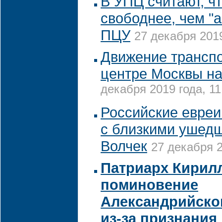
В УПЦ считают, чт
свободнее, чем "
ПЦУ
27 декабря 2019
Движение транспо
центре Москвы н
декабря 2019 года, 11
Российские евреи
с близкими ушед
Волчек
27 декабря 2
Патриарх Кирил
поминовение
Александрийско
из-за признания