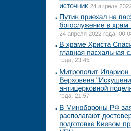
источник
24 апреля 2022
Путин приехал на па
богослужение в храм
24 апреля 2022 года, 00:0
В храме Христа Спас
главная пасхальная 
года, 23:45
Митрополит Иларион
Верховена "Искушени
антицерковной подел
года, 21:57
В Минобороны РФ зая
располагают достове
подготовке Киевом п