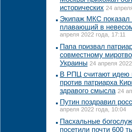
исторических
24 апреля
Экипаж МКС показал 
плавающий в невесом
апреля 2022 года, 17:11
Папа призвал патриар
совместному миротво
Украины
24 апреля 2022
В РПЦ считают идею 
против патриарха Кир
здравого смысла
24 ап
Путин поздравил росс
апреля 2022 года, 10:04
Пасхальные богослуж
посетили почти 600 ты