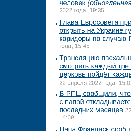
человек
(обновленная
2022 года, 19:35
Глава Евросовета пр
открыть на Украине 
коридоры по случаю 
года, 15:45
Трансляцию пасхальн
смотреть каждый трет
церковь пойдёт кажд
22 апреля 2022 года, 15:0
В РПЦ сообщили, что
с папой откладываетс
последних месяцев
22
14:09
Папа Франциск сообщ