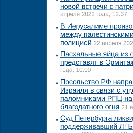
новой встречи с пат
апреля 2022 года, 12:37
В Иерусалиме произо
между палестинскими
полицией
22 апреля 202
Пасхальные яйца из 
представят в Эрмита
года, 10:00
Посольство РФ напра
Израиля в связи с ут
паломниками РПЦ на
благодатного огня
21 а
Суд Петербурга ликв
поддерживавший ЛГБ