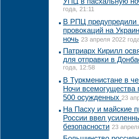
УПЦ в пасхальную но
года, 21:11
В РПЦ предупредили 
провокаций на Украи
ночь
23 апреля 2022 года
Патриарх Кирилл освя
для отправки в Донба
года, 12:58
В Туркменистане в ч
Ночи всемогущества
500 осужденных
23 ап
На Пасху и майские 
России ввел усиленн
безопасности
23 апреля
Большинство россиян