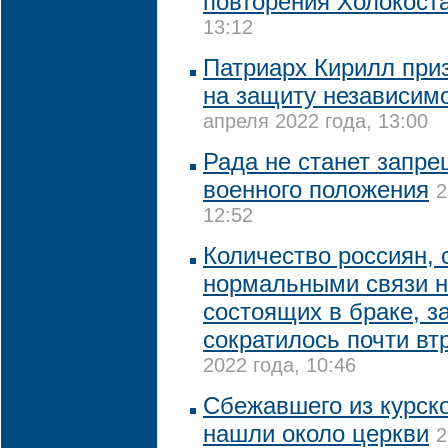
повторения Холокост
13:12
Патриарх Кирилл приз
на защиту независим
апреля 2022 года, 13:00
Рада не станет запр
военного положения
2
12:52
Количество россиян,
нормальными связи н
состоящих в браке, з
сократилось почти втр
2022 года, 10:46
Сбежавшего из курско
нашли около церкви
2