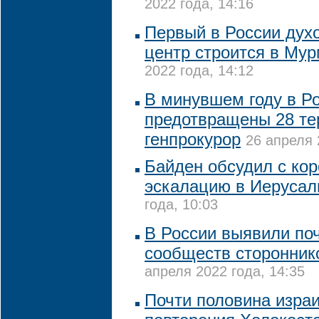
2022 года, 14:16
Первый в России дух
центр строится в Му
2022 года, 14:12
В минувшем году в Р
предотвращены 28 тер
генпрокурор
26 апреля 
Байден обсудил с ко
эскалацию в Иеруса
года, 10:03
В России выявили поч
сообществ сторонник
апреля 2022 года, 14:35
Почти половина изра