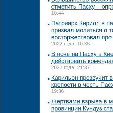
отметить Пасху – опр
10:44
Патриарх Кирилл в п
призвал молиться о т
восторжествовал про
2022 года, 10:35
В ночь на Пасху в Ки
действовать коменда
2022 года, 21:37
Карильон прозвучит 
крепости в честь Пас
19:36
Жертвами взрыва в м
провинции Кундуз ста