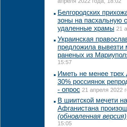
апреля 2022 года, 18:02
Белгородских прихожа
зоны на пасхальную с
удаленные храмы
21 
Украинская правосла
предложила вывезти 
раненых из Мариупол
15:57
Иметь не менее трех 
30% россиянок репрод
- опрос
21 апреля 2022 г
В шиитской мечети на
Афганистана произош
(обновленная версия)
15:05