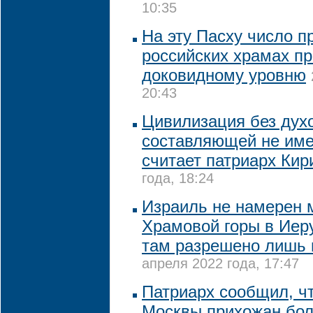
10:35
На эту Пасху число п
российских храмах пр
доковидному уровню
20:43
Цивилизация без дух
составляющей не име
считает патриарх Кир
года, 18:24
Израиль не намерен 
Храмовой горы в Иер
там разрешено лишь
апреля 2022 года, 17:47
Патриарх сообщил, ч
Москвы прихожан бол