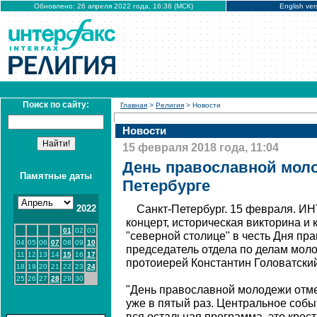
Обновлено: 26 апреля 2022 года, 16:36 (МСК)
English ver
Поиск по сайту:
Главная
>
Религия
> Новости
Новости
15 февраля 2018 года, 11:04
День православной моло
Памятные даты
Петербурге
2022
Санкт-Петербург. 15 февраля. 
концерт, историческая викторина и 
01
02
03
"северной столице" в честь Дня п
04
05
06
07
08
09
10
председатель отдела по делам мол
11
12
13
14
15
16
17
протоиерей Константин Головатский
18
19
20
21
22
23
24
25
26
27
28
29
30
"День православной молодежи отме
уже в пятый раз. Центральное событ
вся остальная программа, это крес