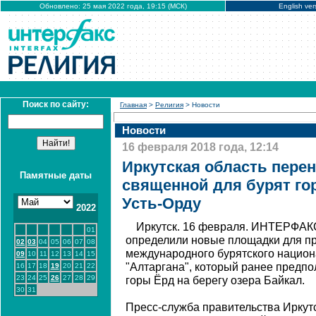
Обновлено: 25 мая 2022 года, 19:15 (МСК)
English ver
Поиск по сайту:
Главная
>
Религия
> Новости
Новости
16 февраля 2018 года, 12:14
Иркутская область пере
Памятные даты
священной для бурят гор
Усть-Орду
2022
Иркутск. 16 февраля. ИНТЕРФАКС
01
определили новые площадки для пр
02
03
04
05
06
07
08
международного бурятского нацио
09
10
11
12
13
14
15
"Алтаргана", который ранее предпо
16
17
18
19
20
21
22
23
24
25
26
27
28
29
горы Ёрд на берегу озера Байкал.
30
31
Пресс-служба правительства Иркутс