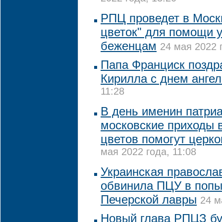
РПЦ проведет в Моск
цветок" для помощи 
беженцам
24 мая 2022 
Папа Франциск поздр
Кирилла с днем ангел
11:28
В день именин патри
московские приходы 
цветов помогут церк
мая 2022 года, 11:08
Украинская правосла
обвинила ПЦУ в попы
Печерской лавры
24 м
Новый глава РПЦЗ бу