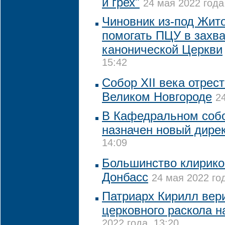
и грех"
24 мая 2022 года
Чиновник из-под Жит
помогать ПЦУ в захв
канонической Церкви
15:42
Собор XII века отрес
Великом Новгороде
2
В Кафедральном соб
назначен новый дире
14:09
Большинство клирико
Донбасс
24 мая 2022 год
Патриарх Кирилл вер
церковного раскола н
2022 года, 13:20