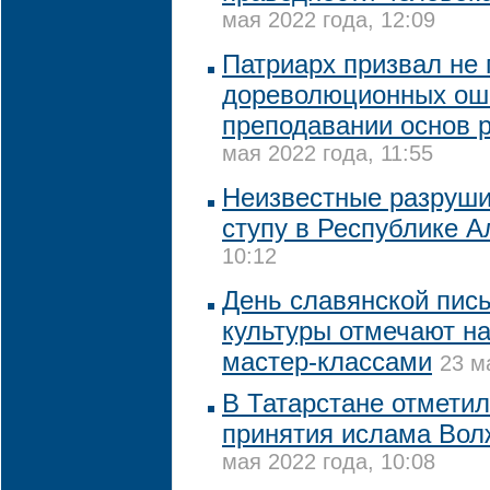
мая 2022 года, 12:09
Патриарх призвал не 
дореволюционных ош
преподавании основ 
мая 2022 года, 11:55
Неизвестные разруши
ступу в Республике А
10:12
День славянской пис
культуры отмечают н
мастер-классами
23 м
В Татарстане отметил
принятия ислама Вол
мая 2022 года, 10:08