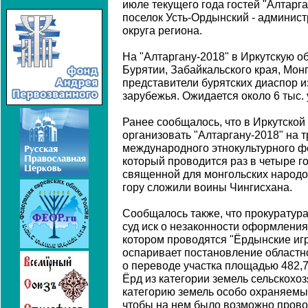
июле текущего года гостей "Алтарга
поселок Усть-Ордынский - админис
округа региона.
На "Алтаргану-2018" в Иркутскую об
Бурятии, Забайкальского края, Монг
представители бурятских диаспор и
зарубежья. Ожидается около 6 тыс.
Ранее сообщалось, что в Иркутской
организовать "Алтаргану-2018" на
международного этнокультурного ф
который проводится раз в четыре г
священной для монгольских народов
гору сложили воины Чингисхана.
Сообщалось также, что прокуратура
суд иск о незаконности оформления
котором проводятся "Ёрдынские иг
оспаривает постановление областно
о переводе участка площадью 482,7 
Ёрд из категории земель сельскохо
категорию земель особо охраняемы
чтобы на нем было возможно прово