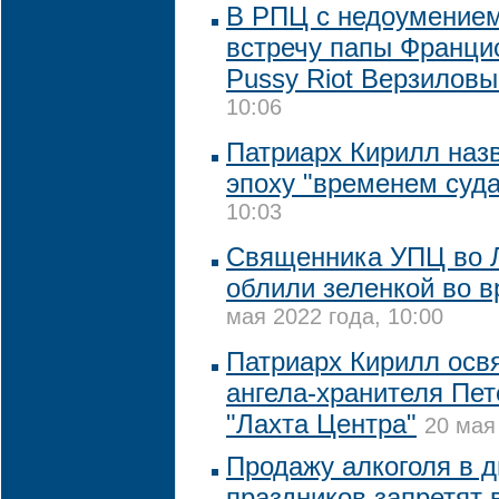
В РПЦ с недоумение
встречу папы Франци
Pussy Riot Верзилов
10:06
Патриарх Кирилл на
эпоху "временем суда
10:03
Священника УПЦ во Л
облили зеленкой во в
мая 2022 года, 10:00
Патриарх Кирилл осв
ангела-хранителя Пет
"Лахта Центра"
20 мая
Продажу алкоголя в 
праздников запретят 