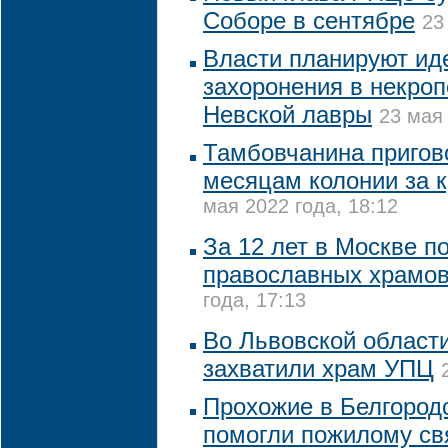
Соборе в сентябре
23
Власти планируют ид
захоронения в некро
Невской лавры
23 мая 
Тамбовчанина пригово
месяцам колонии за 
мая 2022 года, 18:12
За 12 лет в Москве п
православных храмов
года, 17:13
Во Львовской област
захватили храм УПЦ
Прохожие в Белгород
помогли пожилому с