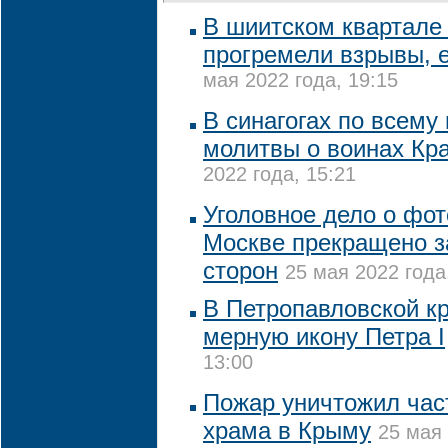
В шиитском квартал
прогремели взрывы, 
мая 2022 года, 19:15
В синагогах по всему
молитвы о воинах Кр
2022 года, 15:21
Уголовное дело о фот
Москве прекращено 
сторон
25 мая 2022 года
В Петропавловской к
мерную икону Петра I
13:00
Пожар уничтожил част
храма в Крыму
25 мая 