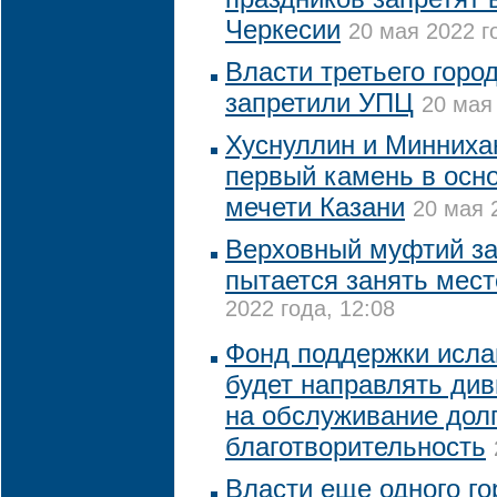
Черкесии
20 мая 2022 г
Власти третьего горо
запретили УПЦ
20 мая 
Хуснуллин и Минниха
первый камень в осн
мечети Казани
20 мая 
Верховный муфтий за
пытается занять мест
2022 года, 12:08
Фонд поддержки исла
будет направлять ди
на обслуживание долг
благотворительность
Власти еще одного го