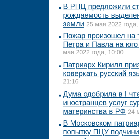
В РПЦ предложили с
рождаемость выделен
земли
25 мая 2022 года,
Пожар произошел на 
Петра и Павла на юго
мая 2022 года, 10:00
Патриарх Кирилл при
коверкать русский яз
21:16
Дума одобрила в I чт
иностранцев услуг су
материнства в РФ
24 
В Московском патриа
попытку ПЦУ подчинит