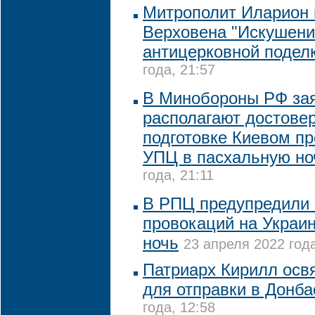
Митрополит Иларион
Верховена "Искушени
антицерковной подел
года, 21:57
В Минобороны РФ зая
располагают достове
подготовке Киевом п
УПЦ в пасхальную но
года, 21:11
В РПЦ предупредили 
провокаций на Украи
ночь
23 апреля 2022 года
Патриарх Кирилл освя
для отправки в Донба
года, 12:58