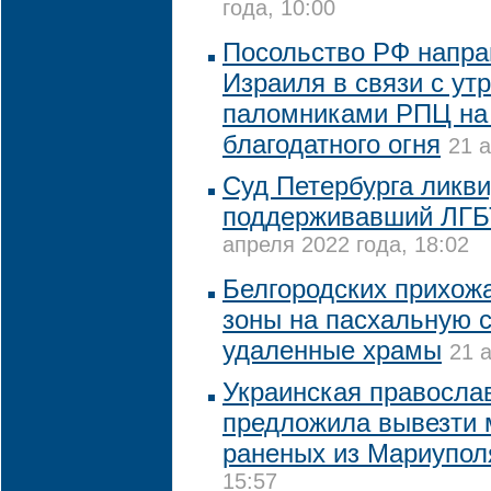
года, 10:00
Посольство РФ напра
Израиля в связи с ут
паломниками РПЦ на
благодатного огня
21 а
Суд Петербурга ликв
поддерживавший ЛГБ
апреля 2022 года, 18:02
Белгородских прихожа
зоны на пасхальную с
удаленные храмы
21 
Украинская правосла
предложила вывезти 
раненых из Мариупол
15:57