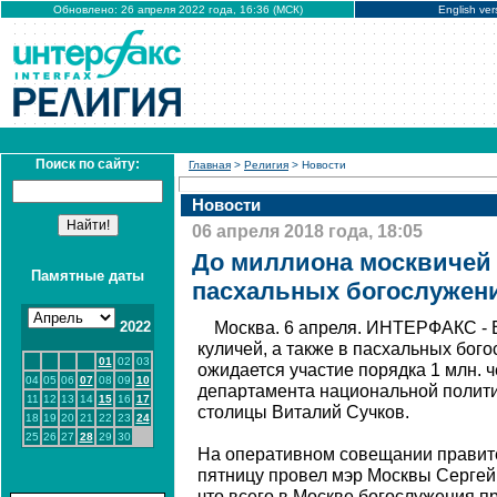
Обновлено: 26 апреля 2022 года, 16:36 (МСК)
English ver
Поиск по сайту:
Главная
>
Религия
> Новости
Новости
06 апреля 2018 года, 18:05
До миллиона москвичей 
Памятные даты
пасхальных богослужен
2022
Москва. 6 апреля. ИНТЕРФАКС -
куличей, а также в пасхальных бог
01
02
03
ожидается участие порядка 1 млн. 
04
05
06
07
08
09
10
департамента национальной полит
11
12
13
14
15
16
17
столицы Виталий Сучков.
18
19
20
21
22
23
24
25
26
27
28
29
30
На оперативном совещании правите
пятницу провел мэр Москвы Сергей 
что всего в Москве богослужения пр