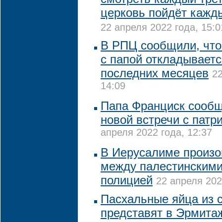
церковь пойдёт кажд
22 апреля 2022 года, 15:0
В РПЦ сообщили, что
с папой откладываетс
последних месяцев
22
14:09
Папа Франциск сообщ
новой встречи с пат
апреля 2022 года, 12:37
В Иерусалиме произо
между палестинскими
полицией
22 апреля 202
Пасхальные яйца из 
представят в Эрмита