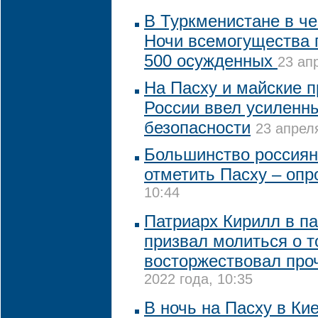
В Туркменистане в ч
Ночи всемогущества
500 осужденных
23 ап
На Пасху и майские 
России ввел усиленн
безопасности
23 апреля
Большинство россиян
отметить Пасху – опр
10:44
Патриарх Кирилл в п
призвал молиться о т
восторжествовал про
2022 года, 10:35
В ночь на Пасху в Ки