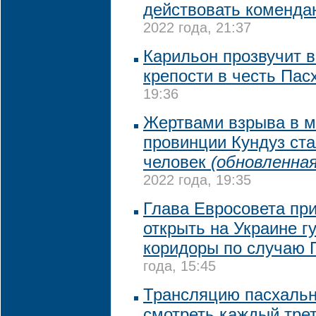
действовать коменда
2022 года, 21:37
Карильон прозвучит 
крепости в честь Пас
19:36
Жертвами взрыва в м
провинции Кундуз ста
человек
(обновленная
2022 года, 19:35
Глава Евросовета пр
открыть на Украине 
коридоры по случаю 
года, 15:45
Трансляцию пасхальн
смотреть каждый трет