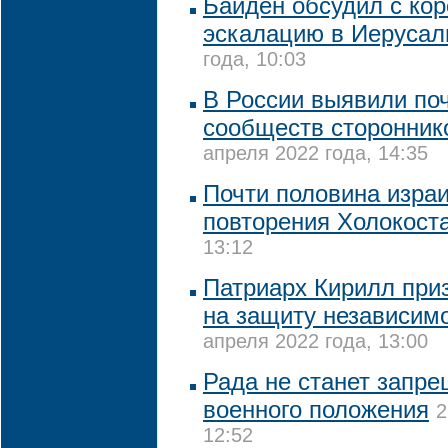
Байден обсудил с ко
эскалацию в Иеруса
года, 10:03
В России выявили поч
сообществ сторонник
апреля 2022 года, 14:35
Почти половина изра
повторения Холокост
13:12
Патриарх Кирилл приз
на защиту независим
апреля 2022 года, 13:00
Рада не станет запр
военного положения
2
12:52