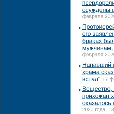
псевдорели
осуждены 
февраля 2020
Протоиерей
его заявле
браках бы
мужчинам,
февраля 2020
Напавший 
храма сказа
встал"
17 ф
Вещество, 
прихожан х
оказалось
2020 года, 13