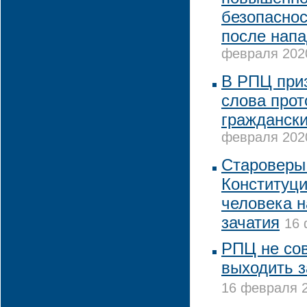
безопаснос
после напа
февраля 2020
В РПЦ при
слова про
граждански
февраля 2020
Староверы 
Конституци
человека н
зачатия
16 
РПЦ не со
выходить з
16 февраля 2