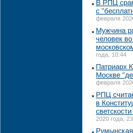
В РПЦ сра
с "бесплат
февраля 2020
Мужчина р
человек во
московско
года, 10:44
Патриарх 
Москве "де
февраля 2020
РПЦ считае
в Конститу
светскости
2020 года, 23
Румынская 