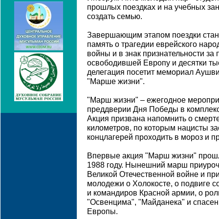
прошлых поездках и на учебных за
создать семью.
Завершающим этапом поездки стан
память о трагедии еврейского наро
войны и в знак признательности за 
освободившей Европу и десятки ты
делегация посетит мемориал Аушви
"Марше жизни".
"Марш жизни" – ежегодное меропри
преддверии Дня Победы в комплекс
Акция призвана напомнить о смерт
километров, по которым нацисты з
концлагерей проходить в мороз и п
Впервые акция "Марш жизни" прош
1988 году. Нынешний марш приуроч
Великой Отечественной войне и пр
молодежи о Холокосте, о подвиге с
и командиров Красной армии, о ро
"Освенцима", "Майданека" и спасен
Европы.