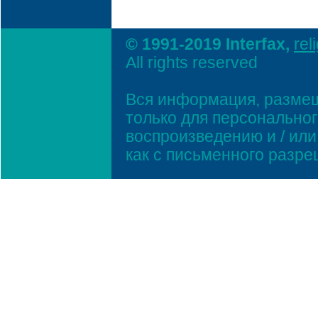
© 1991-2019 Interfax,
rel
All rights reserved
Вся информация, размещ
только для персонально
воспроизведению и / ил
как с письменного разр