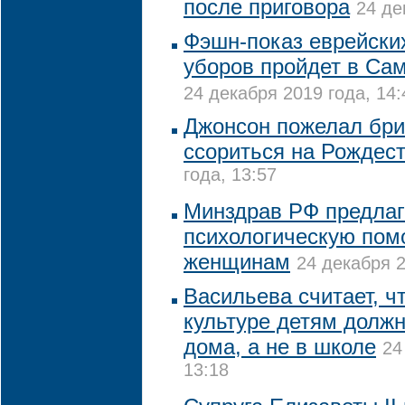
после приговора
24 де
Фэшн-показ еврейски
уборов пройдет в Сам
24 декабря 2019 года, 14:
Джонсон пожелал бри
ссориться на Рождес
года, 13:57
Минздрав РФ предлаг
психологическую по
женщинам
24 декабря 2
Васильева считает, ч
культуре детям долж
дома, а не в школе
24
13:18