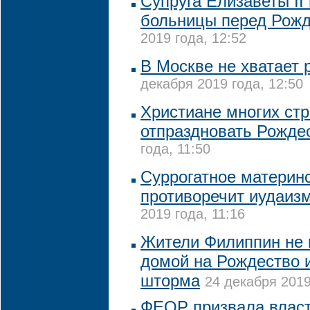
Супруга Елизаветы II
больницы перед Рож
2019 года, 12:52
В Москве не хватает
декабря 2019 года, 12:50
Христиане многих стр
отпраздновать Рожде
года, 11:50
Суррогатное материн
противоречит иудаиз
2019 года, 11:16
Жители Филиппин не 
домой на Рождество и
шторма
24 декабря 2019
ФЕОР призвала власт