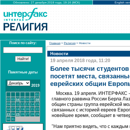
Обновлено: 27 декабря 2019 года, 19:16 (МСК)
English ver
Поиск по сайту:
Главная
>
Религия
> Новости
Новости
19 апреля 2018 года, 11:20
Более тысячи студентов
Памятные даты
посетят места, связанны
еврейских общин Европ
2019
Москва. 19 апреля. ИНТЕРФАКС -
01
главного раввина России Берла Ла
02
03
04
05
06
07
08
общин страны группа еврейской мо
09
10
11
12
13
14
15
связанных с историей евреев Европ
16
17
18
19
20
21
22
23
24
25
26
27
28
29
новейшее время, сообщает в четве
30
31
"Нам приятно видеть, что с каждым 