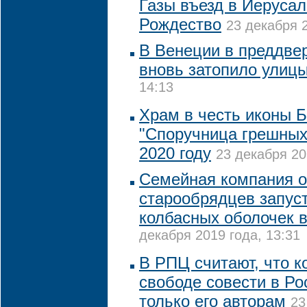
Газы въезд в Иеруса
Рождество
23 декабря 2
В Венеции в преддве
вновь затопило улиц
14:13
Храм в честь иконы 
"Споручница грешных"
2020 году
23 декабря 20
Семейная компания 
старообрядцев запус
колбасных оболочек в
декабря 2019 года, 13:31
В РПЦ считают, что к
свободе совести в Ро
только его авторам
23