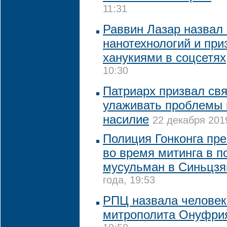
11:31
Раввин Лазар назвал
нанотехнологий и при
ханукиями в соцсетях
10:30
Патриарх призвал св
улаживать проблемы в
насилие
22 декабря 2019
Полиция Гонконга пр
во время митинга в п
мусульман в Синьцзя
года, 19:53
РПЦ назвала человек
митрополита Онуфри