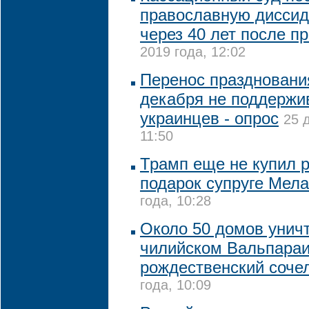
православную диссид
через 40 лет после п
2019 года, 12:02
Перенос праздновани
декабря не поддержи
украинцев - опрос
25 
11:50
Трамп еще не купил 
подарок супруге Мел
года, 10:28
Около 50 домов унич
чилийском Вальпараи
рождественский соче
года, 10:09