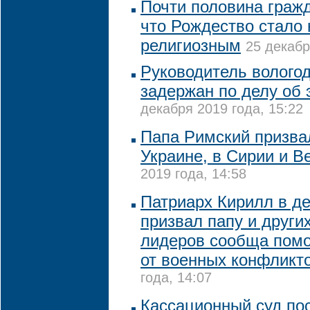
Почти половина граж
что Рождество стало 
религиозным
25 декабр
Руководитель вологод
задержан по делу об
декабря 2019 года, 15:22
Папа Римский призва
Украине, в Сирии и В
2019 года, 14:58
Патриарх Кирилл в д
призвал папу и други
лидеров сообща пом
от военных конфликт
года, 14:07
Кассационный суд по