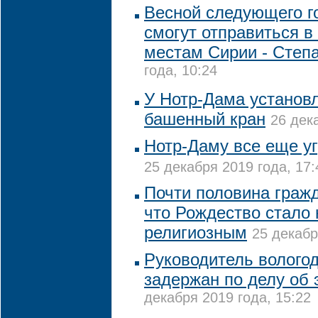
Весной следующего г
смогут отправиться в
местам Сирии - Степ
года, 10:24
У Нотр-Дама установл
башенный кран
26 дек
Нотр-Даму все еще у
25 декабря 2019 года, 17:
Почти половина граж
что Рождество стало 
религиозным
25 декабр
Руководитель вологод
задержан по делу об
декабря 2019 года, 15:22