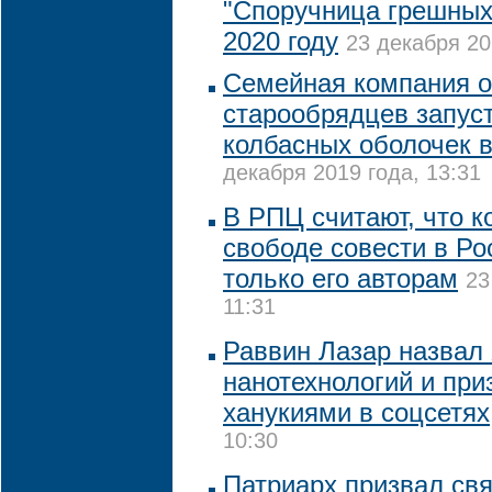
"Споручница грешных"
2020 году
23 декабря 20
Семейная компания 
старообрядцев запус
колбасных оболочек в
декабря 2019 года, 13:31
В РПЦ считают, что к
свободе совести в Ро
только его авторам
23
11:31
Раввин Лазар назвал
нанотехнологий и при
ханукиями в соцсетях
10:30
Патриарх призвал св