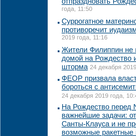
отпраздновать Рожде
года, 11:50
Суррогатное материн
противоречит иудаиз
2019 года, 11:16
Жители Филиппин не 
домой на Рождество и
шторма
24 декабря 2019
ФЕОР призвала власт
бороться с антисемит
24 декабря 2019 года, 10:
На Рождество перед 
важнейшие задачи: о
Санты-Клауса и не пр
возможные ракетные