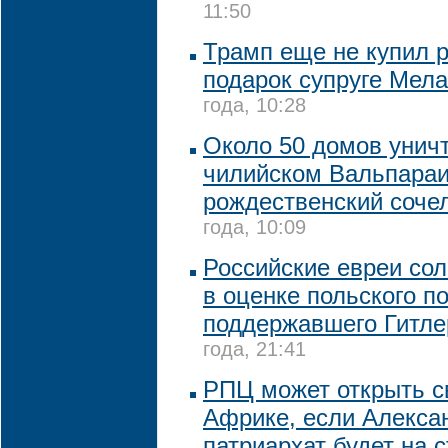
11:50
Трамп еще не купил 
подарок супруге Мел
года, 10:28
Около 50 домов унич
чилийском Вальпараи
рождественский соче
года, 10:09
Российские евреи со
в оценке польского п
поддержавшего Гитле
года, 21:41
РПЦ может открыть с
Африке, если Алекса
патриархат будет на 