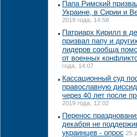
Папа Римский призва
Украине, в Сирии и В
2019 года, 14:58
Патриарх Кирилл в д
призвал папу и други
лидеров сообща пом
от военных конфликт
года, 14:07
Кассационный суд по
православную диссид
через 40 лет после п
2019 года, 12:02
Перенос праздновани
декабря не поддержи
украинцев - опрос
25 