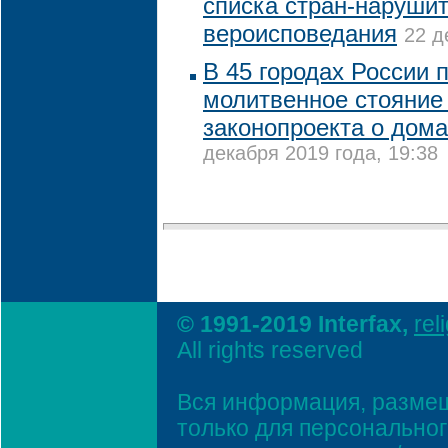
списка стран-наруши
вероисповедания
22 д
В 45 городах России 
молитвенное стояние
законопроекта о дом
декабря 2019 года, 19:38
© 1991-2019 Interfax,
rel
All rights reserved
Вся информация, размещ
только для персонально