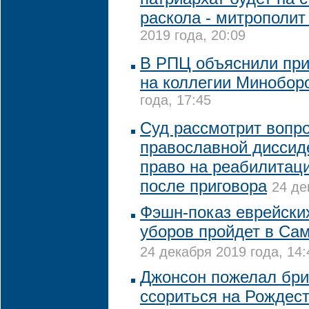
раскола - митрополит
2019 года, 20:09
В РПЦ объяснили при
на коллегии Минобор
года, 17:45
Суд рассмотрит вопро
православной диссид
право на реабилитаци
после приговора
24 де
Фэшн-показ еврейски
уборов пройдет в Сам
24 декабря 2019 года, 14:
Джонсон пожелал бри
ссориться на Рождес