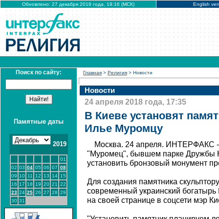
Обновлено: 27 декабря 2019 года, 19:16 (МСК)
English ver
Поиск по сайту:
Главная
>
Религия
> Новости
Новости
24 апреля 2018 года, 17:35
В Киеве установят памя
Памятные даты
Илье Муромцу
2019
Москва. 24 апреля. ИНТЕРФАКС - 
"Муромец", бывшем парке Дружбы 
01
установить бронзовый монумент п
02
03
04
05
06
07
08
09
10
11
12
13
14
15
Для создания памятника скульптор
16
17
18
19
20
21
22
современный украинский богатырь 
23
24
25
26
27
28
29
на своей странице в соцсети мэр К
30
31
"Установить памятник планируем лет