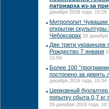
патриарха из-за пр
декабря 2019 года, 16:29
Митрополит Чувашии 
открытии скульптуры 
Чебоксарах
26 декабря 
Две трети украинцев 
Рождество 7 января
2
15:59
Более 100 "программ
построено за девять 
декабря 2019 года, 15:34
Церковный бухгалтер
попытку сбыта 0,7 кг 
26 декабря 2019 года, 10: