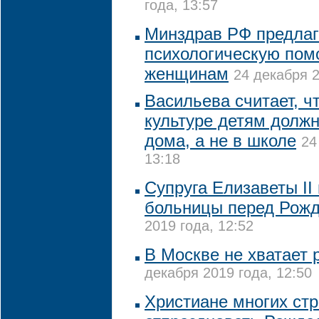
года, 13:57
Минздрав РФ предлаг
психологическую по
женщинам
24 декабря 2
Васильева считает, ч
культуре детям долж
дома, а не в школе
24
13:18
Супруга Елизаветы II
больницы перед Рож
2019 года, 12:52
В Москве не хватает
декабря 2019 года, 12:50
Христиане многих стр