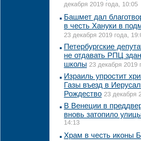
декабря 2019 года, 10:05
Башмет дал благотво
в честь Хануки в под
23 декабря 2019 года, 19:
Петербургские депута
не отдавать РПЦ зда
школы
23 декабря 2019 
Израиль упростит хри
Газы въезд в Иеруса
Рождество
23 декабря 2
В Венеции в преддве
вновь затопило улиц
14:13
Храм в честь иконы 