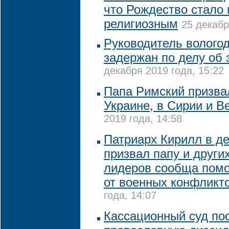
что Рождество стало 
религиозным
25 декабр
Руководитель вологод
задержан по делу об
декабря 2019 года, 15:22
Папа Римский призва
Украине, в Сирии и В
2019 года, 14:58
Патриарх Кирилл в д
призвал папу и други
лидеров сообща пом
от военных конфликт
года, 14:07
Кассационный суд по