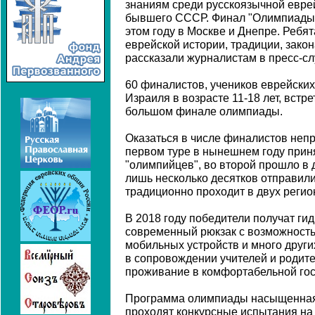
знаниям среди русскоязычной евре
бывшего СССР. Финал "Олимпиады Д
этом году в Москве и Днепре. Ребя
еврейской истории, традиции, закон
рассказали журналистам в пресс-с
60 финалистов, учеников еврейских
Израиля в возрасте 11-18 лет, встре
большом финале олимпиады.
Оказаться в числе финалистов непр
первом туре в нынешнем году прин
"олимпийцев", во второй прошло в 
лишь несколько десятков отправили
традиционно проходит в двух регио
В 2018 году победители получат ги
современный рюкзак с возможность
мобильных устройств и много други
в сопровождении учителей и родит
проживание в комфортабельной гост
Программа олимпиады насыщенная.
проходят конкурсные испытания на 