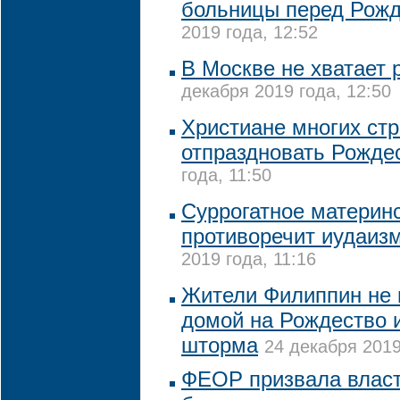
больницы перед Рож
2019 года, 12:52
В Москве не хватает
декабря 2019 года, 12:50
Христиане многих стр
отпраздновать Рожде
года, 11:50
Суррогатное материн
противоречит иудаиз
2019 года, 11:16
Жители Филиппин не 
домой на Рождество и
шторма
24 декабря 2019
ФЕОР призвала власт