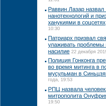
11:31
Раввин Лазар назвал
нанотехнологий и при
ханукиями в соцсетях
10:30
Патриарх призвал св
улаживать проблемы в
насилие
22 декабря 2019
Полиция Гонконга пр
во время митинга в п
мусульман в Синьцзя
года, 19:53
РПЦ назвала человек
митрополита Онуфри
19:50