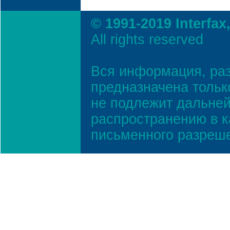
© 1991-2019 Interfax
All rights reserved
Вся информация, ра
предназначена тольк
не подлежит дальней
распространению в к
письменного разреш