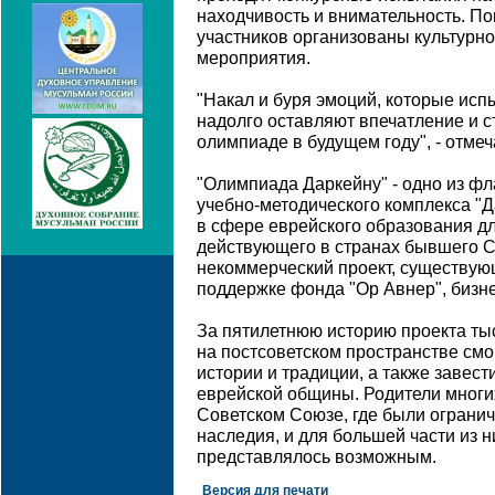
находчивость и внимательность. По
участников организованы культурн
мероприятия.
"Накал и буря эмоций, которые исп
надолго оставляют впечатление и с
олимпиаде в будущем году", - отме
"Олимпиада Даркейну" - одно из ф
учебно-методического комплекса "Д
в сфере еврейского образования дл
действующего в странах бывшего С
некоммерческий проект, существую
поддержке фонда "Ор Авнер", бизне
За пятилетнюю историю проекта ты
на постсоветском пространстве смо
истории и традиции, а также завест
еврейской общины. Родители многих
Советском Союзе, где были огранич
наследия, и для большей части из н
представлялось возможным.
Версия для печати