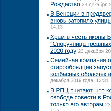
Рождество
23 декабря 2
В Венеции в преддве
вновь затопило улиц
14:13
Храм в честь иконы 
"Споручница грешных"
2020 году
23 декабря 20
Семейная компания 
старообрядцев запус
колбасных оболочек в
декабря 2019 года, 13:31
В РПЦ считают, что к
свободе совести в Ро
только его авторам
23