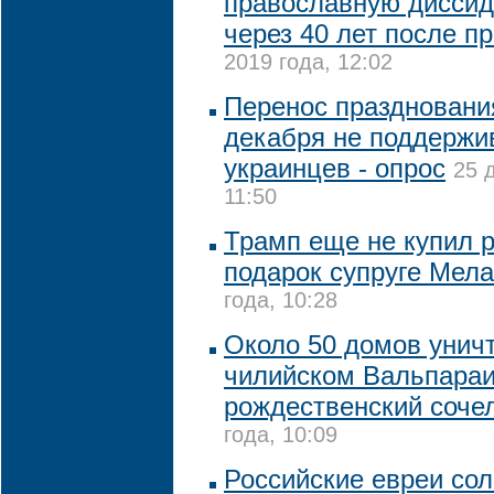
православную диссид
через 40 лет после п
2019 года, 12:02
Перенос праздновани
декабря не поддержи
украинцев - опрос
25 
11:50
Трамп еще не купил 
подарок супруге Мел
года, 10:28
Около 50 домов унич
чилийском Вальпараи
рождественский соче
года, 10:09
Российские евреи со