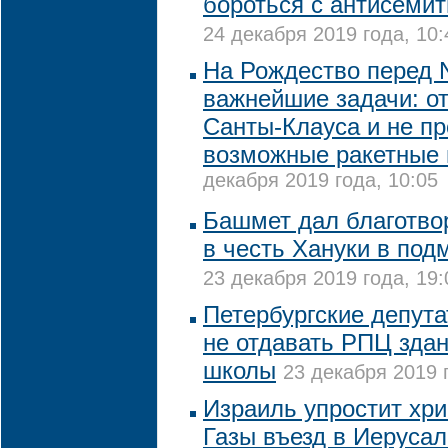
бороться с антисемит
24 декабря 2019 года, 10:
На Рождество перед 
важнейшие задачи: о
Санты-Клауса и не пр
возможные ракетные
декабря 2019 года, 10:05
Башмет дал благотво
в честь Хануки в под
23 декабря 2019 года, 19:
Петербургские депута
не отдавать РПЦ зда
школы
23 декабря 2019 
Израиль упростит хри
Газы въезд в Иеруса