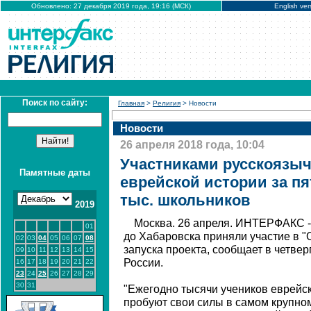
Обновлено: 27 декабря 2019 года, 19:16 (МСК)
English ver
Поиск по сайту:
Главная
>
Религия
> Новости
Новости
26 апреля 2018 года, 10:04
Участниками русскоязы
Памятные даты
еврейской истории за пя
тыс. школьников
2019
Москва. 26 апреля. ИНТЕРФАКС - 
01
до Хабаровска приняли участие в "
02
03
04
05
06
07
08
запуска проекта, сообщает в четве
09
10
11
12
13
14
15
России.
16
17
18
19
20
21
22
23
24
25
26
27
28
29
30
31
"Ежегодно тысячи учеников еврейск
пробуют свои силы в самом крупно