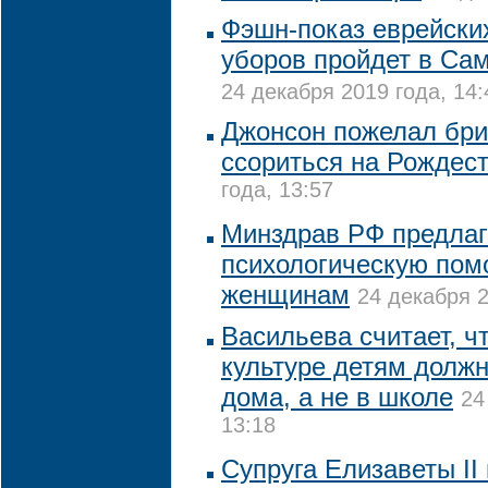
Фэшн-показ еврейски
уборов пройдет в Сам
24 декабря 2019 года, 14:
Джонсон пожелал бри
ссориться на Рождес
года, 13:57
Минздрав РФ предлаг
психологическую по
женщинам
24 декабря 2
Васильева считает, ч
культуре детям долж
дома, а не в школе
24
13:18
Супруга Елизаветы II