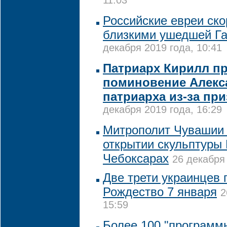
11:03
Российские евреи ско
близкими ушедшей Г
декабря 2019 года, 10:41
Патриарх Кирилл п
поминовение Алекс
патриарха из-за пр
декабря 2019 года, 16:29
Митрополит Чувашии 
открытии скульптуры 
Чебоксарах
26 декабря 
Две трети украинцев 
Рождество 7 января
2
15:59
Более 100 "программ