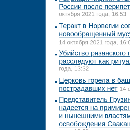
России после перипе
октября 2021 года, 16:53
Теракт в Норвегии с
новообращенный мусу
14 октября 2021 года, 16:
Убийство рязанского 
расследуют как риту
года, 13:32
Церковь горела в баш
пострадавших нет
14 
Представитель Грузи
надеется на примир
и нынешними властям
освобождения Саака