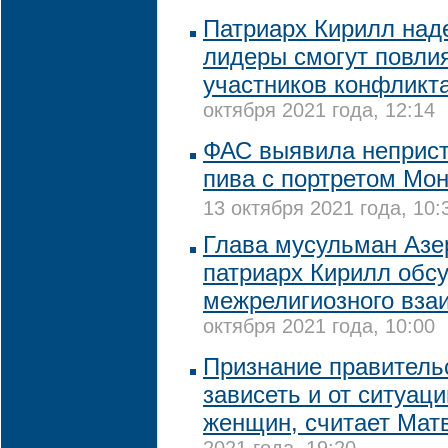
Патриарх Кирилл наде
лидеры смогут повли
участников конфликт
октября 2021 года, 12:14
ФАС выявила неприс
пива с портретом Мо
13 октября 2021 года, 10:
Глава мусульман Азе
патриарх Кирилл обс
межрелигиозного вза
октября 2021 года, 10:00
Признание правитель
зависеть и от ситуац
женщин, считает Мат