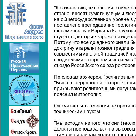
"К сожалению, те события, свидете
страна, вносят сумятицу в умы люд
на общегосударственном уровне в
поставлено преподавание теологии 
феноменов, как Варвара Караулова,
студенты, которые заражены идеол
Потому что все до единого знали бы
доктрину эта религиозная традиция
совместимыми с этой традицией яв
свидетелями которых мы являемся", 
съезде Российского союза ректоров
По словам архиерея, "религиозных 
"Бывают террористы, которые свои
прикрывают религиозными лозунгами
пояснил митрополит.
Он считает, что теология не против
техническим наукам.
"Мы исходим из того, что они (теол
должны преподаваться на высоком 
этим дисциплинам должны предъявл