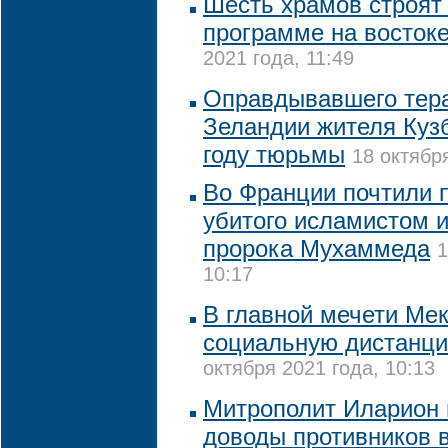
Шесть храмов строят 
программе на восток
2021 года, 11:49
Оправдывавшего тера
Зеландии жителя Кузб
году тюрьмы
18 октябр
Во Франции почтили 
убитого исламистом и
пророка Мухаммеда
1
10:17
В главной мечети Ме
социальную дистанци
октября 2021 года, 10:13
Митрополит Иларион
доводы противников 