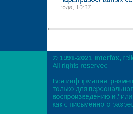
года, 10:37
© 1991-2021 Interfax,
rel
All rights reserved
Вся информация, размещ
только для персонально
воспроизведению и / ил
как с письменного разр