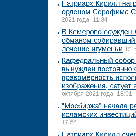
Патриарх Кирилл наг
орденом Серафима С
2021 года, 11:34
В Кемерово осужден 
обманом собиравший 
лечение игуменьи
15 
Кафедральный собор
вынужден постоянно 
правомерность испол
изображения, сетует 
октября 2021 года, 18:01
"Мосбиржа" начала р
исламских инвестици
17:54
Патриарх Кирилл сче