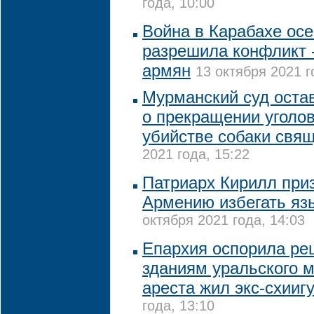
года, 10:00
Война в Карабахе осе
разрешила конфликт -
армян
13 октября 2021 г
Мурманский суд оста
о прекращении уголов
убийстве собаки свя
2021 года, 15:22
Патриарх Кирилл при
Армению избегать яз
октября 2021 года, 14:03
Епархия оспорила ре
зданиям уральского м
ареста жил экс-схииг
года, 13:10