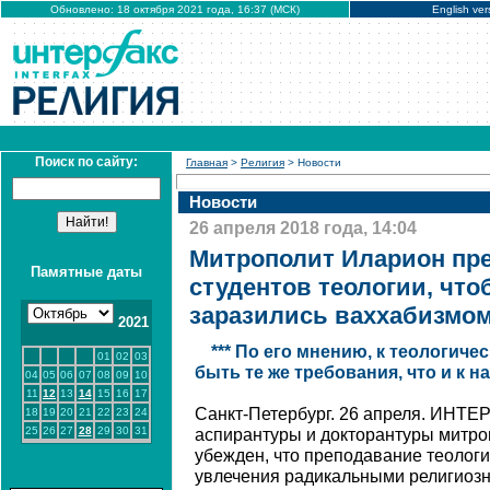
Обновлено: 18 октября 2021 года, 16:37 (МСК)
English ver
Поиск по сайту:
Главная
>
Религия
> Новости
Новости
26 апреля 2018 года, 14:04
Митрополит Иларион пр
Памятные даты
студентов теологии, что
заразились ваххабизмо
2021
*** По его мнению, к теологи
01
02
03
быть те же требования, что и к 
04
05
06
07
08
09
10
11
12
13
14
15
16
17
Санкт-Петербург. 26 апреля. ИНТЕ
18
19
20
21
22
23
24
25
26
27
28
29
30
31
аспирантуры и докторантуры митр
убежден, что преподавание теологии
увлечения радикальными религиоз