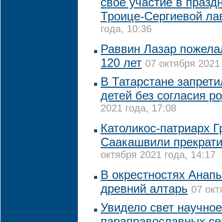
свое участие в праз
Троице-Сергиевой ла
года, 10:36
Раввин Лазар пожела
120 лет
07 октября 2021 
В Татарстане запрети
детей без согласия р
2021 года, 17:08
Католикос-патриарх Г
Саакашвили прекрати
октября 2021 года, 14:17
В окрестностях Анап
древний алтарь
07 окт
Увидело свет научное
параправославных се