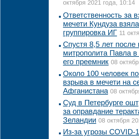
октября 2021 года, 10:14
Ответственность за в
мечети Кундуза взяла
группировка ИГ
11 окт
Спустя 8,5 лет после
митрополита Павла в
его преемник
08 октябр
Около 100 человек по
взрыва в мечети на с
Афганистана
08 октябр
Суд в Петербурге ош
за оправдание теракт
Зеландии
08 октября 20
Из-за угрозы COVID-1