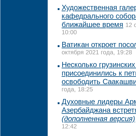
Художественная галер
кафедрального собор
ближайшее время
12 
10:00
Ватикан откроет посо
октября 2021 года, 19:28
Несколько грузинских
присоединились к пе
освободить Саакашв
года, 18:25
Духовные лидеры Арм
Азербайджана встрет
(дополненная версия)
12:42