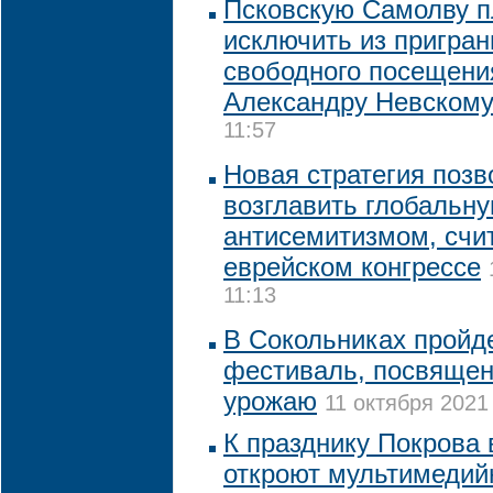
Псковскую Самолву 
исключить из пригран
свободного посещен
Александру Невском
11:57
Новая стратегия поз
возглавить глобальну
антисемитизмом, счи
еврейском конгрессе
11:13
В Сокольниках пройд
фестиваль, посвяще
урожаю
11 октября 2021 
К празднику Покрова 
откроют мультимедий