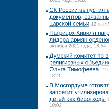
2021 года, 19:20
СК России выпустил 
документов, связанн
царской семьи
12 октя
Патриарх Кирилл наг
лидера армян ордено
октября 2021 года, 16:54
Думский комитет по 
религиозных объедин
Ольга Тимофеева
12 
13:45
В Мосгордуме готовят
запретит утилизиров
детей как биоотходы
10:02