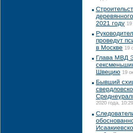
Строительст
деревянного
2021 году
19
Руководите
проведут пс
в Москве
19 
Глава МВД 
сексменьшин
Швецию
19 о
Бывший схии
свердловско
Среднеурал
2020 года, 10:2
Следовател
обоснованно
Исаакиевско