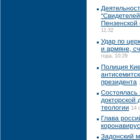
Деятельност
"Свидетелей
Пензенской 
11:32
Удар по цер
и армяне, с
года, 10:29
Полиция Кие
антисемитск
президента
Состоялась 
докторской 
теологии
14 
Глава росси
коронавиру
Задонский м