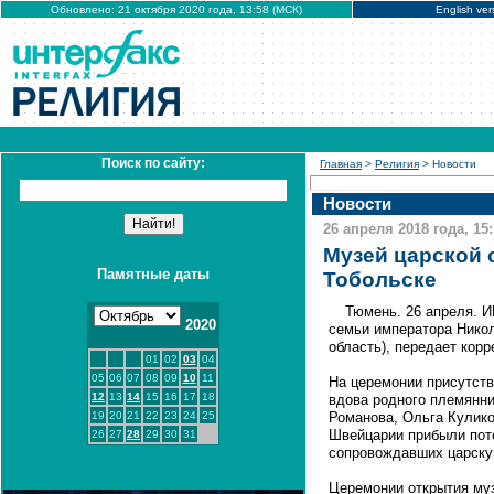
Обновлено: 21 октября 2020 года, 13:58 (МСК)
English ver
Поиск по сайту:
Главная
>
Религия
> Новости
Новости
26 апреля 2018 года, 15
Музей царской 
Памятные даты
Тобольске
Тюмень. 26 апреля. 
2020
семьи императора Никол
область), передает кор
01
02
03
04
05
06
07
08
09
10
11
На церемонии присутств
12
13
14
15
16
17
18
вдова родного племянник
19
20
21
22
23
24
25
Романова, Ольга Кулико
Швейцарии прибыли пот
26
27
28
29
30
31
сопровождавших царску
Церемонии открытия му