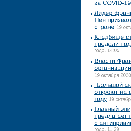
за COVID-19
Лидер франц
Пен призвал
стране
19 окт
Кладбище с
продали под
года, 14:05
Власти Фран
организации
19 октября 2020
"Большой ак
откроют на 
году
19 октябр
Главный эп
предлагает 
с антиприви
года, 11:39