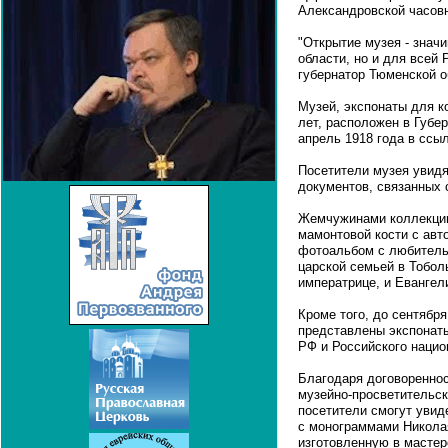
Александровской часов
"Открытие музея - знач
области, но и для всей 
губернатор Тюменской 
Музей, экспонаты для к
лет, расположен в Губер
апрель 1918 года в ссы
Посетители музея увид
документов, связанных с
Жемчужинами коллекции
мамонтовой кости с авт
фотоальбом с любител
царской семьей в Тобо
императрице, и Евангел
Кроме того, до сентября
представлены экспонат
РФ и Российского нацио
Благодаря договоренно
музейно-просветительс
посетители смогут уви
с монограммами Николая
изготовленную в мастер