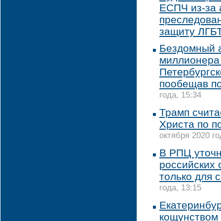
ЕСПЧ из-за 
преследован
защиту ЛГБ
Бездомный 
миллионера 
Петербургск
пообещав п
года, 15:34
Трамп счита
Христа по п
октября 2020 го
В РПЦ уточн
российских 
только для 
года, 13:15
Екатеринбур
кощунством 