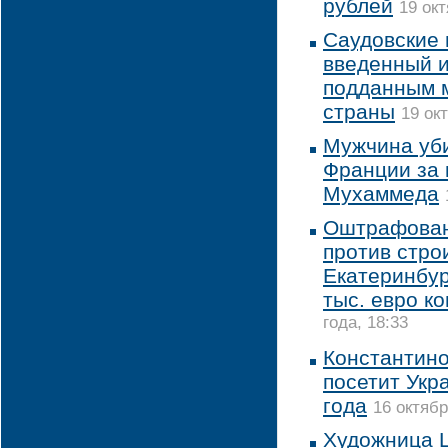
рублей
19 окт
Саудовские 
введенный и
подданным м
страны
19 ок
Мужчина уби
Франции за 
Мухаммеда
Оштрафован
против стро
Екатеринбур
тыс. евро к
года, 18:33
Константино
посетит Укр
года
16 октябр
Художница Ц