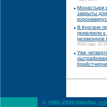
Монастыри 
закрыты для
коронавиру
В Кургане п
привлекли к
незаконное
2020 года, 10:3
Уже четверт
оштрафован 
Крайстчерч
© 1991-2020 Interfax,
rel