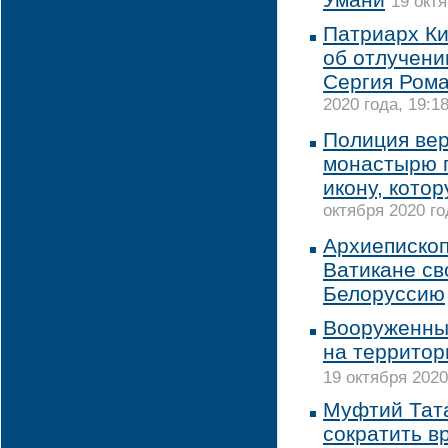
19 октя
Патриарх К
об отлучени
Сергия Рома
2020 года, 19:1
Полиция ве
монастырю 
икону, кото
октября 2020 го
Архиепископ
Ватикане св
Белоруссию
Вооруженны
на территор
19 октября 2020
Муфтий Тат
сократить в