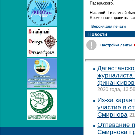
Пасербского.
Николай II с семьей бы
Временного правительст
Версия для печати
Новости
Настройка ленты
Дагестанско
журналиста 
финансиров
2020 года, 13:5
Из-за каран
участие в о
Смирнова
21
Отпевание 
Смирнова пр