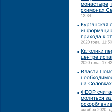
монастыре, 
схимонах С
12:34
Курганская 
информацию
прихода к о
2020 года, 11:50
Католики пе
центре испа
2020 года, 17:4
Власти Помо
необходимос
на Соловках
ФЕОР счита
молиться за
оскорбление
октября 2020 го