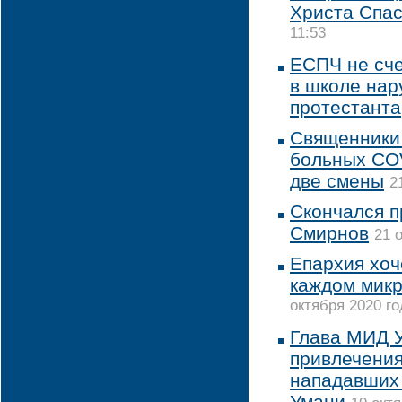
Христа Спа
11:53
ЕСПЧ не сч
в школе нар
протестанта
Священники
больных COV
две смены
2
Скончался 
Смирнов
21 
Епархия хоч
каждом мик
октября 2020 го
Глава МИД 
привлечения
нападавших 
Умани