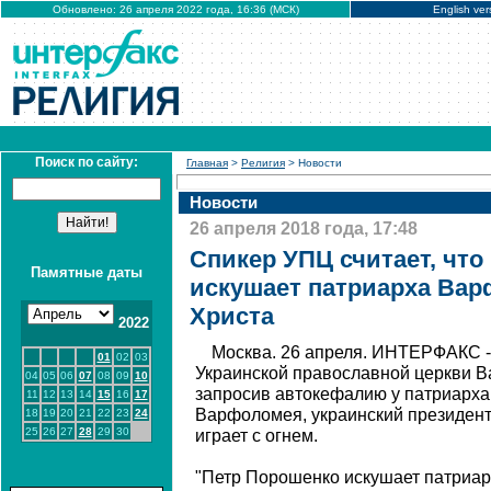
Обновлено: 26 апреля 2022 года, 16:36 (МСК)
English ver
Поиск по сайту:
Главная
>
Религия
> Новости
Новости
26 апреля 2018 года, 17:48
Спикер УПЦ считает, чт
Памятные даты
искушает патриарха Вар
Христа
2022
Москва. 26 апреля. ИНТЕРФАКС -
01
02
03
Украинской православной церкви Ва
04
05
06
07
08
09
10
запросив автокефалию у патриарха
11
12
13
14
15
16
17
Варфоломея, украинский президен
18
19
20
21
22
23
24
25
26
27
28
29
30
играет с огнем.
"Петр Порошенко искушает патриар