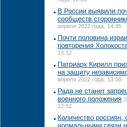
года, 10:03
В России выявили поч
сообществ сторонник
апреля 2022 года, 14:35
Почти половина изра
повторения Холокост
13:12
Патриарх Кирилл приз
на защиту независим
апреля 2022 года, 13:00
Рада не станет запр
военного положения
2
12:52
Количество россиян,
нормальными связи н