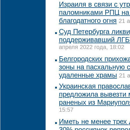
Израиля в связи с ут
паломниками РПЦ на
благодатного огня
21 а
Суд Петербурга ликв
поддерживавший ЛГБ
апреля 2022 года, 18:02
Белгородских прихожа
зоны на пасхальную с
удаленные храмы
21 
Украинская правосла
предложила вывезти 
раненых из Мариупол
15:57
Иметь не менее трех 
30% россиянок репрод