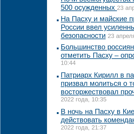
500 осужденных
23 ап
На Пасху и майские 
России ввел усиленн
безопасности
23 апреля
Большинство россиян
отметить Пасху – опр
10:44
Патриарх Кирилл в п
призвал молиться о т
восторжествовал про
2022 года, 10:35
В ночь на Пасху в Ки
действовать коменда
2022 года, 21:37