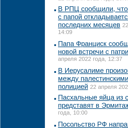
В РПЦ сообщили, что
с папой откладываетс
последних месяцев
22
14:09
Папа Франциск сообщ
новой встречи с пат
апреля 2022 года, 12:37
В Иерусалиме произо
между палестинскими
полицией
22 апреля 202
Пасхальные яйца из 
представят в Эрмита
года, 10:00
Посольство РФ напра