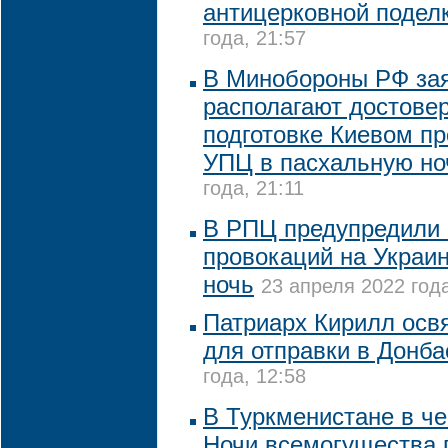
антицерковной подел
года, 21:57
В Минобороны РФ зая
располагают достове
подготовке Киевом п
УПЦ в пасхальную но
года, 21:11
В РПЦ предупредили 
провокаций на Украи
ночь
23 апреля 2022 года
Патриарх Кирилл освя
для отправки в Донба
года, 12:58
В Туркменистане в ч
Ночи всемогущества