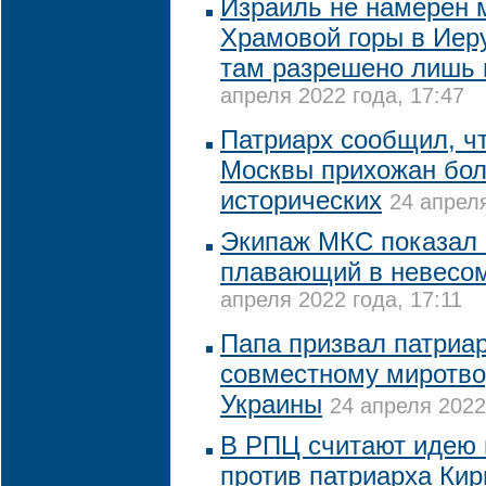
Израиль не намерен 
Храмовой горы в Иер
там разрешено лишь
апреля 2022 года, 17:47
Патриарх сообщил, ч
Москвы прихожан бол
исторических
24 апреля
Экипаж МКС показал 
плавающий в невесом
апреля 2022 года, 17:11
Папа призвал патриар
совместному миротво
Украины
24 апреля 2022
В РПЦ считают идею 
против патриарха Кир