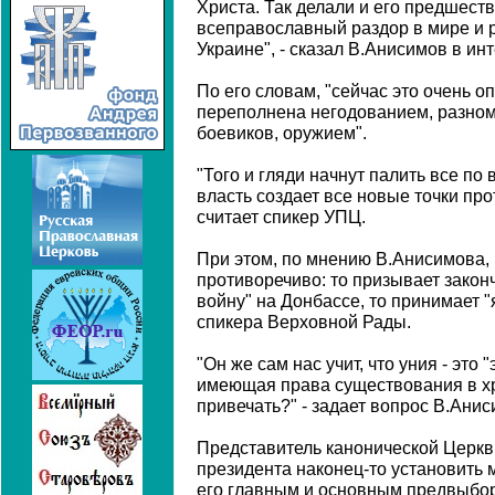
Христа. Так делали и его предшест
всеправославный раздор в мире и 
Украине", - сказал В.Анисимов в ин
По его словам, "сейчас это очень о
переполнена негодованием, разно
боевиков, оружием".
"Того и гляди начнут палить все по
власть создает все новые точки про
считает спикер УПЦ.
При этом, по мнению В.Анисимова, 
противоречиво: то призывает закон
войну" на Донбассе, то принимает 
спикера Верховной Рады.
"Он же сам нас учит, что уния - это 
имеющая права существования в хри
привечать?" - задает вопрос В.Анис
Представитель канонической Церкв
президента наконец-то установить м
его главным и основным предвыбо