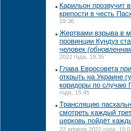
Карильон прозвучит 
крепости в честь Пас
19:36
Жертвами взрыва в м
провинции Кундуз ста
человек
(обновленная
2022 года, 19:35
Глава Евросовета пр
открыть на Украине 
коридоры по случаю 
года, 15:45
Трансляцию пасхальн
смотреть каждый трет
церковь пойдёт кажд
22 апреля 2022 года, 15:0