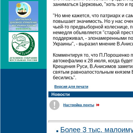
заниматься Церковью, "хоть это и п
"Но мне кажется, что патриарх и сам
повышает значимость. Но у нас оче
чьей-то предвыборной колеснице, 
немедля объявляется "старой престу
поддерживал, - злонамеренными по
Украины", - выразил мнение В.Анис
Комментируя то, что П.Порошенко 
автокефалию к 28 июля, когда буде
Крещения Руси, В.Анисимов замети
святым равноапостольным князем 
бесились".
Версия для печати
Новости
Настройка ленты
Более 3 тыс. малоим