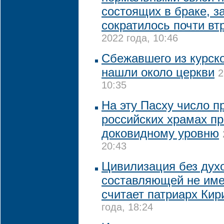
состоящих в браке, з
сократилось почти втр
2022 года, 10:46
Сбежавшего из курско
нашли около церкви
2
10:35
На эту Пасху число п
российских храмах пр
доковидному уровню
20:43
Цивилизация без дух
составляющей не име
считает патриарх Кир
года, 18:24