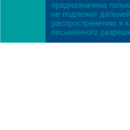
предназначена тольк
не подлежит дальней
распространению в к
письменного разреш