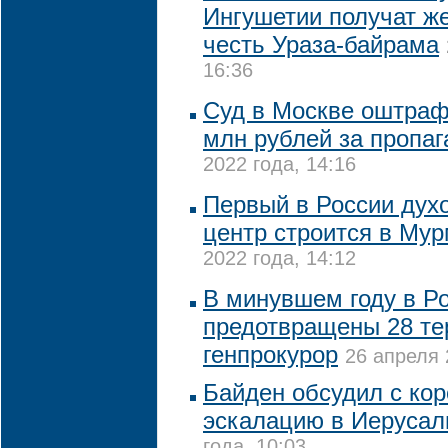
Ингушетии получат ж
честь Ураза-байрама
16:36
Суд в Москве оштрафо
млн рублей за пропа
2022 года, 14:16
Первый в России дух
центр строится в Му
2022 года, 14:12
В минувшем году в Р
предотвращены 28 тер
генпрокурор
26 апреля 
Байден обсудил с ко
эскалацию в Иеруса