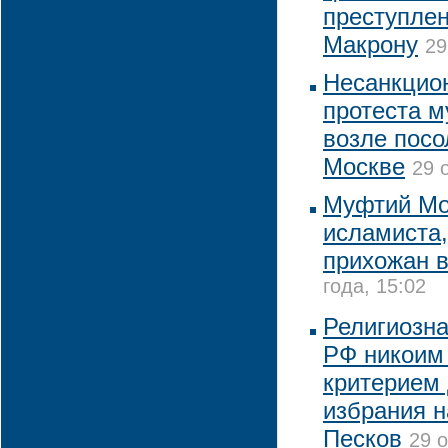
преступлен
Макрону
29
Несанкцио
протеста м
возле посо
Москве
29 
Муфтий Мо
исламиста,
прихожан 
года, 15:02
Религиозна
РФ никоим 
критерием 
избрания н
Песков
29 о