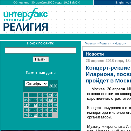
Обновлено: 30 октября 2020 года, 10:23 (МСК)
English ver
Поиск по сайту:
Главная
>
Религия
> Новости
Новости
26 апреля 2018 года, 18
Концерт-реквие
Памятные даты
Илариона, посв
пройдет в Моск
2020
Москва. 26 апреля. 
союзов состоится конце
01
02
03
04
царственных страстотер
05
06
07
08
09
10
11
12
13
14
15
16
17
18
Концерт приурочен к ст
19
20
21
22
23
24
25
императора и членов ег
26
27
28
29
30
31
организаторы.
Музыку митрополита Ил