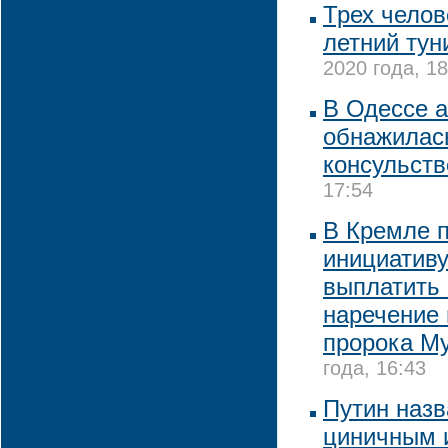
Трех челов
летний тун
2020 года, 18
В Одессе 
обнажилас
консульст
17:54
В Кремле 
инициативу
выплатить 
наречение
пророка М
года, 16:43
Путин назв
циничным 