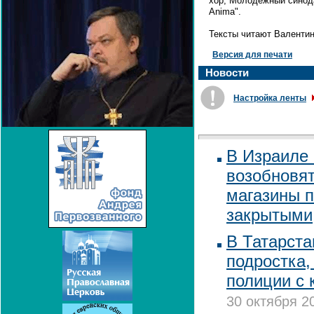
хор, Молодежный синод
Anima".
Тексты читают Валенти
Версия для печати
Новости
Настройка ленты
В Израиле 
возобновят
магазины п
закрытыми
В Татарста
подростка,
полиции с 
30 октября 2