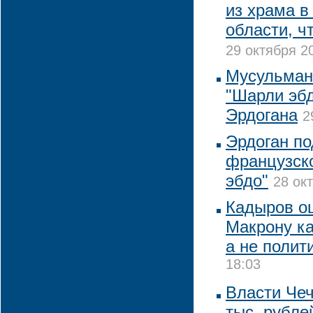
из храма в
области, ч
29 октября 2
Мусульман
"Шарли эбд
Эрдогана
2
Эрдоган по
французск
эбдо"
28 ок
Кадыров оц
Макрону ка
а не полит
18:03
Власти Че
тыс. рубле