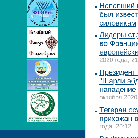
Напавший 
был извес
силовикам
Лидеры ст
во Франци
европейски
2020 года, 21
Президент
"Шарли эбд
нападение 
октября 2020
Тегеран ос
прихожан 
года, 20:12