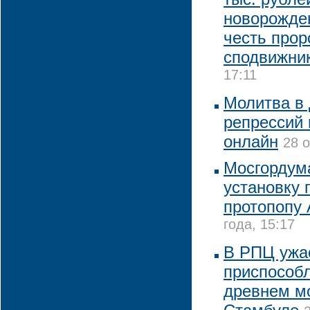
новорожден
честь прор
сподвижни
17:11
Молитва в 
репрессий 
онлайн
28 о
Мосгордум
установку 
протопопу
года, 15:17
В РПЦ ужа
приспособ
древнем м