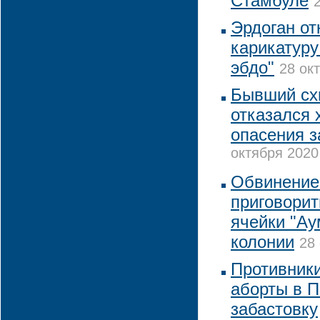
Стамбуле
Эрдоган от
карикатуру
эбдо"
28 ок
Бывший сх
отказался 
опасения з
октября 2020
Обвинение 
приговорит
ячейки "Ау
колонии
28 
Противники
аборты в 
забастовку