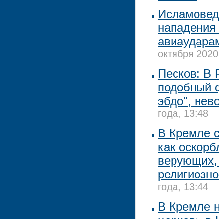
Исламовед 
нападения
авиаударам
октября 2020
Песков: В 
подобный 
эбдо", нев
года, 13:48
В Кремле 
как оскорб
верующих, 
религиозно
года, 13:44
В Кремле н