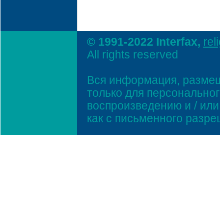
© 1991-2022 Interfax,
rel
All rights reserved
Вся информация, размещ
только для персонально
воспроизведению и / ил
как с письменного разр