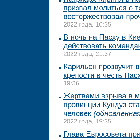
призвал молиться о т
восторжествовал про
2022 года, 10:35
В ночь на Пасху в Ки
действовать коменда
2022 года, 21:37
Карильон прозвучит 
крепости в честь Пас
19:36
Жертвами взрыва в м
провинции Кундуз ста
человек
(обновленная
2022 года, 19:35
Глава Евросовета пр