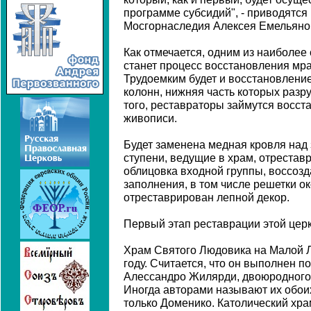
программе субсидий", - приводятся
Мосгорнаследия Алексея Емельяно
Как отмечается, одним из наиболее
станет процесс восстановления мр
Трудоемким будет и восстановлени
колонн, нижняя часть которых разр
того, реставраторы займутся восс
живописи.
Будет заменена медная кровля на
ступени, ведущие в храм, отреста
облицовка входной группы, воссоз
заполнения, в том числе решетки о
отреставрирован лепной декор.
Первый этап реставрации этой церк
Храм Святого Людовика на Малой Л
году. Считается, что он выполнен п
Алессандро Жилярди, двоюродного
Иногда авторами называют их обои
только Доменико. Католический хра