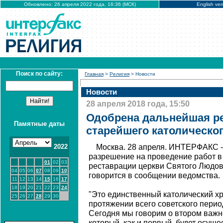
Обновлено: 26 апреля 2022 года, 16:36 (МСК)
English ver
Поиск по сайту:
Главная
>
Религия
> Новости
Новости
28 апреля 2018 года, 15:50
Одобрена дальнейшая р
Памятные даты
старейшего католическо
2022
Москва. 28 апреля. ИНТЕРФАКС 
разрешение на проведение работ в 
01
02
03
реставрации церкви Святого Людов
04
05
06
07
08
09
10
говорится в сообщении ведомства.
11
12
13
14
15
16
17
18
19
20
21
22
23
24
"Это единственный католический х
25
26
27
28
29
30
протяжении всего советского пери
Сегодня мы говорим о втором важн
который, как и первый, будет осущ