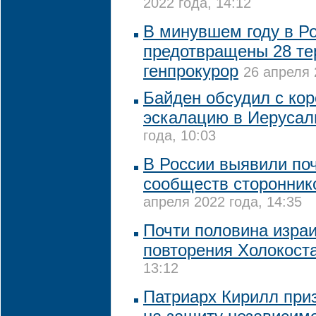
2022 года, 14:12
В минувшем году в Р
предотвращены 28 тер
генпрокурор
26 апреля 
Байден обсудил с ко
эскалацию в Иеруса
года, 10:03
В России выявили поч
сообществ сторонник
апреля 2022 года, 14:35
Почти половина изра
повторения Холокост
13:12
Патриарх Кирилл приз