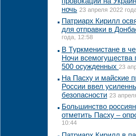
провокаций на Украи
ночь
23 апреля 2022 года
Патриарх Кирилл освя
для отправки в Донба
года, 12:58
В Туркменистане в ч
Ночи всемогущества
500 осужденных
23 ап
На Пасху и майские 
России ввел усиленн
безопасности
23 апреля
Большинство россиян
отметить Пасху – опр
10:44
Патриарх Кирилл в п