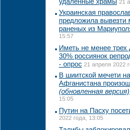
удаленные храмы
21 
Украинская правосла
предложила вывезти 
раненых из Мариупол
15:57
Иметь не менее трех 
30% россиянок репрод
- опрос
21 апреля 2022 г
В шиитской мечети на
Афганистана произош
(обновленная версия)
15:05
Путин на Пасху посет
2022 года, 13:05
Талибы заблокировали