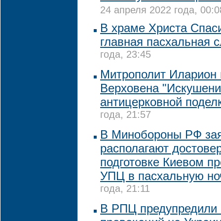
24 апреля 2022 года, 00:0
В храме Христа Спас
главная пасхальная 
года, 23:45
Митрополит Иларион
Верховена "Искушени
антицерковной подел
года, 21:57
В Минобороны РФ зая
располагают достове
подготовке Киевом п
УПЦ в пасхальную но
года, 21:11
В РПЦ предупредили 