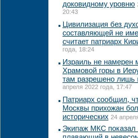
доковидному уровню
20:43
Цивилизация без дух
составляющей не име
считает патриарх Кир
года, 18:24
Израиль не намерен 
Храмовой горы в Иер
там разрешено лишь
апреля 2022 года, 17:47
Патриарх сообщил, ч
Москвы прихожан бол
исторических
24 апреля
Экипаж МКС показал 
плавающий в невесом