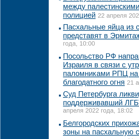
между палестинскими
полицией
22 апреля 202
Пасхальные яйца из 
представят в Эрмита
года, 10:00
Посольство РФ напра
Израиля в связи с ут
паломниками РПЦ на
благодатного огня
21 а
Суд Петербурга ликв
поддерживавший ЛГБ
апреля 2022 года, 18:02
Белгородских прихожа
зоны на пасхальную с