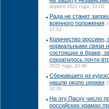
на защиту независим
апреля 2022 года, 13:00
Рада не станет запр
военного положения
2
12:52
Количество россиян,
нормальными связи н
состоящих в браке, з
сократилось почти втр
2022 года, 10:46
Сбежавшего из курско
нашли около церкви
2
10:35
На эту Пасху число п
российских храмах пр