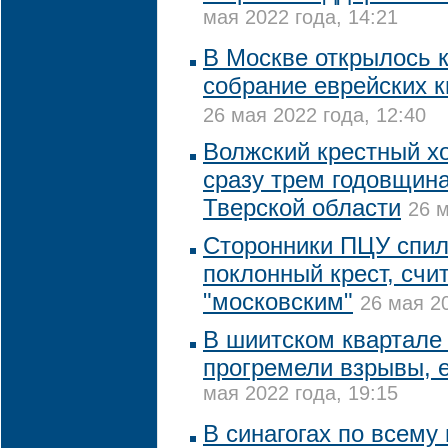
мая 2022 года, 14:21
В Москве открылось 
собрание еврейских 
26 мая 2022 года, 12:40
Волжский крестный х
сразу трем годовщина
Тверской области
26 м
Сторонники ПЦУ спил
поклонный крест, счит
"московским"
26 мая 20
В шиитском квартал
прогремели взрывы, 
мая 2022 года, 19:15
В синагогах по всему