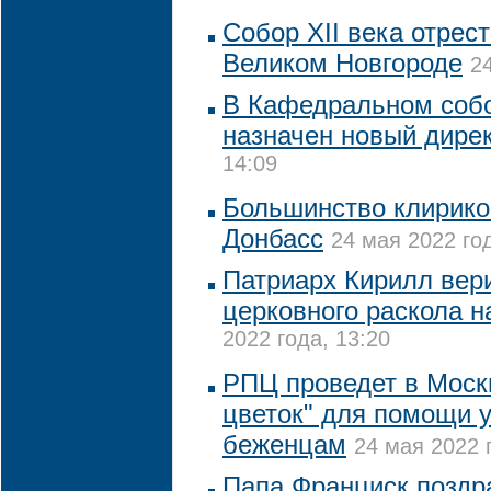
Собор XII века отрес
Великом Новгороде
2
В Кафедральном соб
назначен новый дире
14:09
Большинство клирико
Донбасс
24 мая 2022 год
Патриарх Кирилл вер
церковного раскола н
2022 года, 13:20
РПЦ проведет в Моск
цветок" для помощи 
беженцам
24 мая 2022 
Папа Франциск поздр