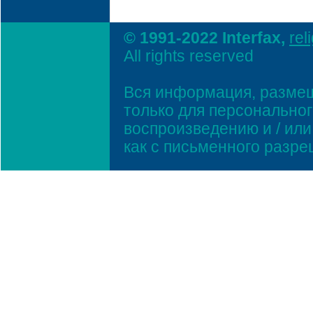
© 1991-2022 Interfax,
rel
All rights reserved
Вся информация, размещ
только для персонально
воспроизведению и / ил
как с письменного разр