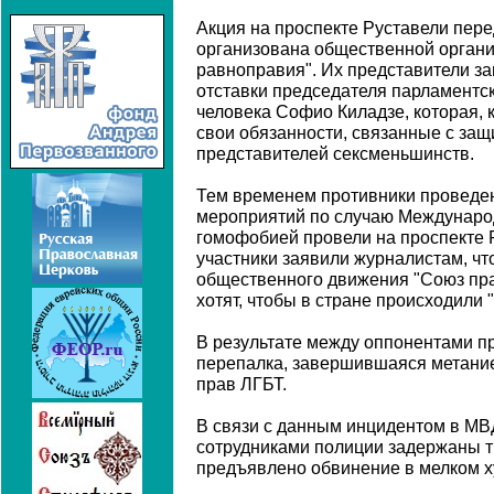
Акция на проспекте Руставели пер
организована общественной орган
равноправия". Их представители за
отставки председателя парламентск
человека Софио Киладзе, которая, к
свои обязанности, связанные с защ
представителей сексменьшинств.
Тем временем противники проведен
мероприятий по случаю Междунаро
гомофобией провели на проспекте 
участники заявили журналистам, ч
общественного движения "Союз пра
хотят, чтобы в стране происходили 
В результате между оппонентами п
перепалка, завершившаяся метание
прав ЛГБТ.
В связи с данным инцидентом в МВ
сотрудниками полиции задержаны т
предъявлено обвинение в мелком х