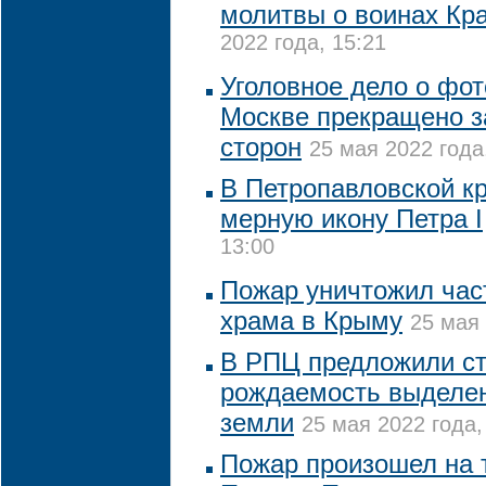
молитвы о воинах Кр
2022 года, 15:21
Уголовное дело о фот
Москве прекращено 
сторон
25 мая 2022 года
В Петропавловской к
мерную икону Петра I
13:00
Пожар уничтожил част
храма в Крыму
25 мая 
В РПЦ предложили с
рождаемость выделен
земли
25 мая 2022 года,
Пожар произошел на 