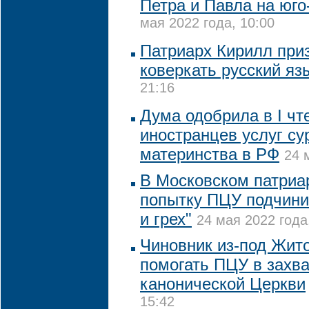
Петра и Павла на юго
мая 2022 года, 10:00
Патриарх Кирилл при
коверкать русский яз
21:16
Дума одобрила в I чт
иностранцев услуг су
материнства в РФ
24 
В Московском патриа
попытку ПЦУ подчинит
и грех"
24 мая 2022 года
Чиновник из-под Жит
помогать ПЦУ в захв
канонической Церкви
15:42