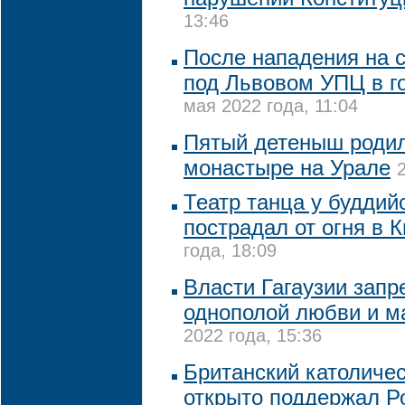
13:46
После нападения на
под Львовом УПЦ в г
мая 2022 года, 11:04
Пятый детеныш родил
монастыре на Урале
Театр танца у буддий
пострадал от огня в 
года, 18:09
Власти Гагаузии запр
однополой любви и 
2022 года, 15:36
Британский католичес
открыто поддержал Р