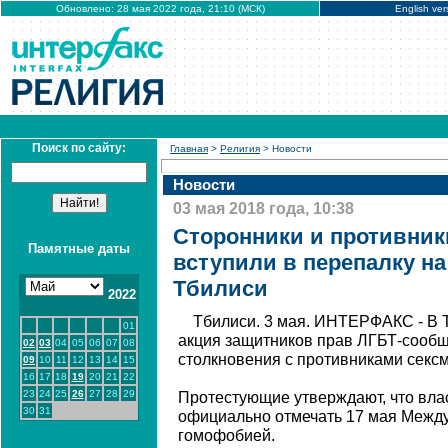
Обновлено: 28 мая 2022 года, 21:10 (МСК)
English ver
Поиск по сайту:
Главная
>
Религия
> Новости
Новости
03 мая 2018 года, 10:38
Сторонники и противник
Памятные даты
вступили в перепалку на
Тбилиси
2022
Тбилиси. 3 мая. ИНТЕРФАКС - В 
01
акция защитников прав ЛГБТ-сообщ
02
03
04
05
06
07
08
столкновения с противниками секс
09
10
11
12
13
14
15
16
17
18
19
20
21
22
23
24
25
26
27
28
29
Протестующие утверждают, что вла
30
31
официально отмечать 17 мая Межд
гомофобией.