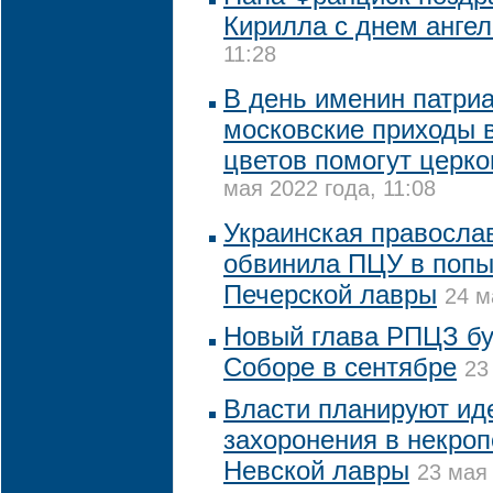
Кирилла с днем ангел
11:28
В день именин патри
московские приходы 
цветов помогут церк
мая 2022 года, 11:08
Украинская правосла
обвинила ПЦУ в попы
Печерской лавры
24 м
Новый глава РПЦЗ бу
Соборе в сентябре
23
Власти планируют ид
захоронения в некро
Невской лавры
23 мая 