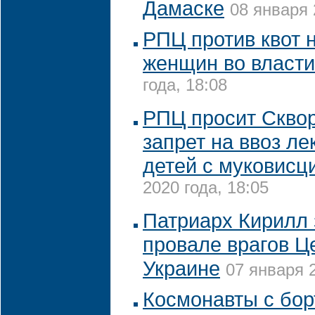
Дамаске
08 января 
РПЦ против квот 
женщин во власти
года, 18:08
РПЦ просит Сквор
запрет на ввоз ле
детей с муковисц
2020 года, 18:05
Патриарх Кирилл 
провале врагов Ц
Украине
07 января 2
Космонавты с бо