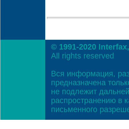
© 1991-2020 Interfax
All rights reserved
Вся информация, ра
предназначена тольк
не подлежит дальней
распространению в к
письменного разреш