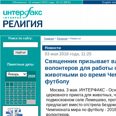
Обновлено: 16 января 2020 года, 18:13 (МСК)
English ver
Поиск по сайту:
Главная
>
Религия
> Новости
Новости
03 мая 2018 года, 11:25
Священник призывает в
Памятные даты
волонтеров для работы
животными во время Че
2020
футболу
01
02
03
04
05
06
07
08
09
10
11
12
Москва. 3 мая. ИНТЕРФАКС - Осн
13
14
15
16
17
18
19
церковного приюта для животных, ч
20
21
22
23
24
25
26
подмосковном селе Лемешево, про
27
28
29
30
31
предлагает вместо отстрела бездо
Чемпионата мира по футболу - 2018
волонтеров.