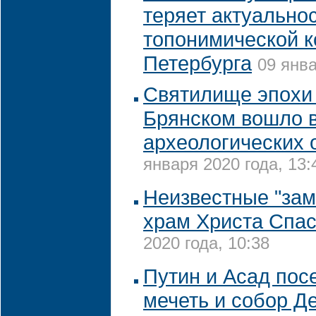
теряет актуальнос
топонимической 
Петербурга
09 янва
Святилище эпохи
Брянском вошло в
археологических 
января 2020 года, 13:
Неизвестные "за
храм Христа Спа
2020 года, 10:38
Путин и Асад по
мечеть и собор Д