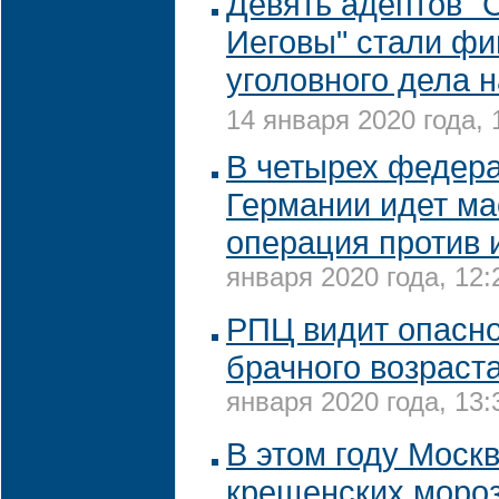
Девять адептов "
Иеговы" стали фи
уголовного дела 
14 января 2020 года, 
В четырех федер
Германии идет м
операция против 
января 2020 года, 12:
РПЦ видит опасно
брачного возраст
января 2020 года, 13:
В этом году Москв
крещенских моро