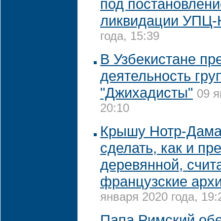
под постановлени
ликвидации УПЦ-
года, 15:39
В Узбекистане пр
деятельность гру
"Джихадисты"
09 я
20:10
Крышу Нотр-Дама
сделать, как и пр
деревянной, счит
французские арх
января 2020 года, 19:
Папа Римский об