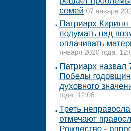
решает проблемы
семей
07 января 202
Патриарх Кирилл
подумать над во
оплачивать матер
января 2020 года, 12:
Патриарх назвал 
Победы годовщин
духовного значен
года, 12:06
Треть неправосла
отмечают правос
Рождество - опро