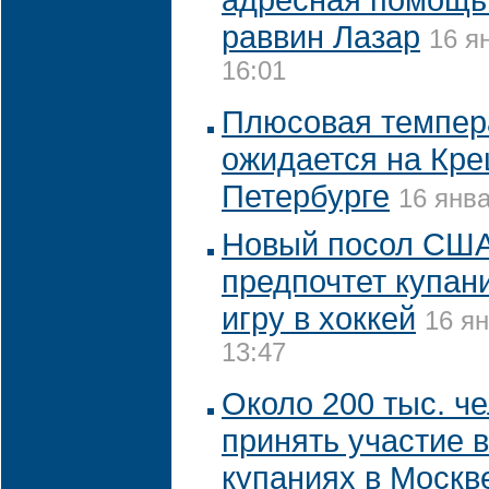
раввин Лазар
16 я
16:01
Плюсовая темпер
ожидается на Кре
Петербурге
16 янва
Новый посол США
предпочтет купан
игру в хоккей
16 ян
13:47
Около 200 тыс. че
принять участие 
купаниях в Москв