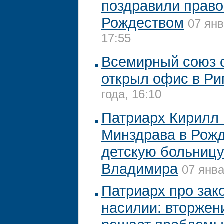
поздравили право
Рождеством
07 янв
17:55
Всемирный союз 
открыл офис в Р
года, 16:10
Патриарх Кирилл 
Минздрава в Рожд
детскую больницу
Владимира
07 янва
Патриарх про зак
насилии: вторжен