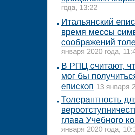
года, 13:22
Итальянский епис
время мессы симв
соображений тол
января 2020 года, 11:
В РПЦ считают, ч
мог бы получитьс
епископ
13 января 2
Толерантность дл
вероотступничест
глава Учебного к
января 2020 года, 10: