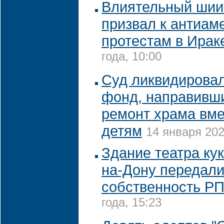
Влиятельный шии
призвал к антиам
протестам в Ирак
года, 10:00
Суд ликвидировал
фонд, направивши
ремонт храма вм
детям
14 января 202
Здание театра кук
на-Дону передали
собственность Р
года, 15:23