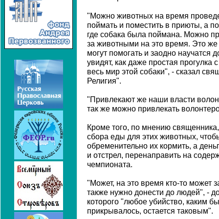
"Можно животных на время проведе
поймать и поместить в приюты, а по
где собака была поймана. Можно п
за животными на это время. Это же
могут помогать и заодно научатся д
увидят, как даже простая прогулка 
весь мир этой собаки", - сказал св
Религия".
"Привлекают же наши власти волон
так же можно привлекать волонтеров
Кроме того, по мнению священника
сбора еды для этих животных, что
обременительно их кормить, а день
и отстрел, перенаправить на содер
чемпионата.
"Может, на это время кто-то может з
также нужно донести до людей", - д
которого "любое убийство, каким б
прикрывалось, остается таковым".