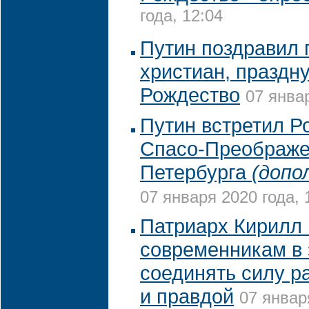
года, 12:04
Путин поздравил
христиан, празд
Рождество
07 январ
Путин встретил Р
Спасо-Преображе
Петербурга
(допо
07 января 2020 года, 
Патриарх Кирилл
современникам в 
соединять силу р
и правдой
07 январ