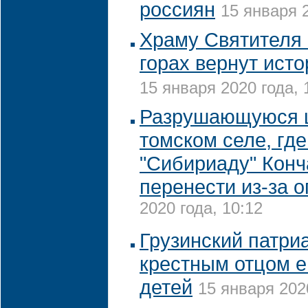
россиян
15 января 2
Храму Святителя 
горах вернут ист
15 января 2020 года, 
Разрушающуюся ц
томском селе, гд
"Сибириаду" Конч
перенести из-за 
2020 года, 10:12
Грузинский патри
крестным отцом е
детей
15 января 2020