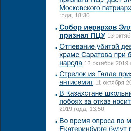
Московского патриар
года, 18:30
Собор иерархов Эл
признал ПЦУ
13 октяб
Отпевание убитой де
храме Саратова при 
народа
13 октября 2019 
Стрелок из Галле при
антисемит
11 октября 2
В Казахстане школьни
побоях за отказ носи
2019 года, 13:50
Во время опроса по м
Екатеринбурге будут 