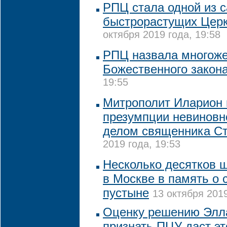
РПЦ стала одной из 
быстрорастущих Церк
октября 2019 года, 19:58
РПЦ назвала многож
Божественного закон
19:55
Митрополит Иларион 
презумпции невиновно
делом священника Ст
2019 года, 19:53
Несколько десятков 
в Москве в память о 
пустыне
13 октября 2019
Оценку решению Элл
признать ПЦУ даст э