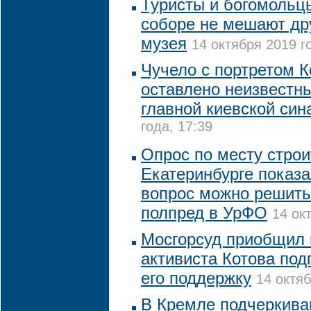
Туристы и богомольц
соборе не мешают дру
музея
14 октября 2019 г
Чучело с портретом 
оставлено неизвестн
главной киевской син
года, 17:39
Опрос по месту строи
Екатеринбурге показа
вопрос можно решить
полпред в УрФО
14 ок
Мосгорсуд приобщил 
активиста Котова под
его поддержку
14 октяб
В Кремле подчеркива