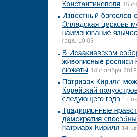
Константинополя
15 о
Известный богослов с
Элладская церковь м
наименование язычес
года, 10:03
В Исаакиевском собо
живописные росписи 
сюжеты
14 октября 2019
Патриарх Кирилл мож
Корейский полуостро
следующего года
14 о
Традиционные нравст
демократия способны
патриарх Кирилл
14 ок