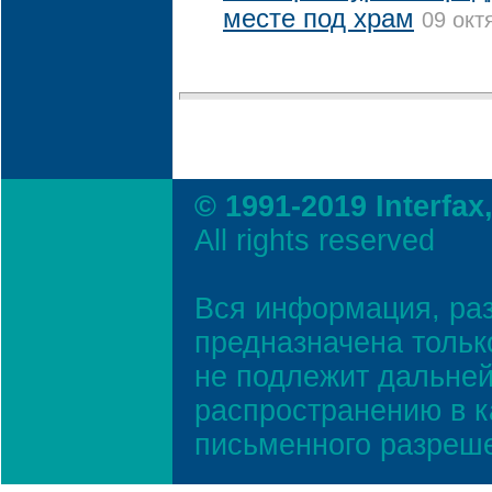
месте под храм
09 окт
© 1991-2019 Interfax
All rights reserved
Вся информация, ра
предназначена тольк
не подлежит дальней
распространению в к
письменного разреш