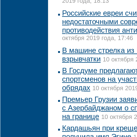
2019 года, 18:13
Российские евреи сч
недостаточными сов
противодействия ант
октября 2019 года, 17:46
В машине стрелка из 
взрывчатки
10 октября 
В Госдуме предлагают
спортсменов на участ
обрядах
10 октября 2019
Премьер Грузии заяв
с Азербайджаном о с
на границе
10 октября 2
Кардашьян при креще
получила имя Эгине