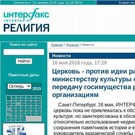
Обновлено: 15 октября 2019 года, 11:18 (МСК)
English ver
Поиск по сайту:
Главная
>
Религия
> Новости
Новости
16 мая 2018 года, 17:29
Церковь - против идеи 
Памятные даты
министерству культуры 
передачу госимущества
2019
организациям
01
02
03
04
05
06
07
08
09
10
11
12
13
Санкт-Петербург. 16 мая. ИНТЕР
14
15
16
17
18
19
20
церковь пока не привлекалась к об
21
22
23
24
25
26
27
культуре, но заинтересована в обо
28
29
30
31
относительно использования недви
сохранения памятников истории и 
руководитель юридической службы 