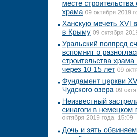
месте строительства 
храма
09 октября 2019 г
Ханскую мечеть XVI 
в Крыму
09 октября 2019
Уральский полпред счи
вспомнит о разноглас
строительства храма 
через 10-15 лет
09 окт
Фундамент церкви XV
Чудского озера
09 октя
Неизвестный застрели
синагоги в немецком 
октября 2019 года, 15:09
Дочь и зять обвиняе