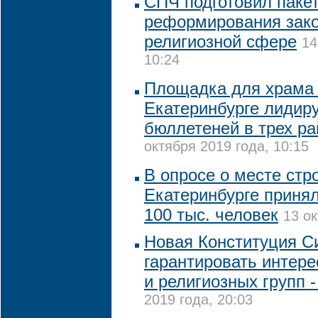
СПЧ подготовил пакет
реформирования зако
религиозной сфере
14
10:24
Площадка для храма 
Екатеринбурге лидиру
бюллетеней в трех ра
октября 2019 года, 10:15
В опросе о месте стр
Екатеринбурге принял
100 тыс. человек
13 ок
Новая Конституция С
гарантировать интере
и религиозных групп -
2019 года, 20:03