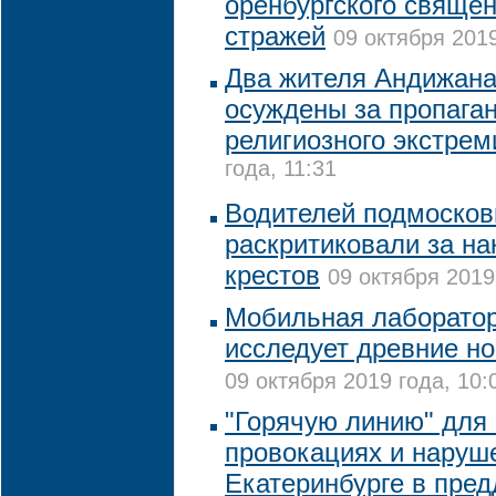
оренбургского свяще
стражей
09 октября 2019
Два жителя Андижана
осуждены за пропага
религиозного экстре
года, 11:31
Водителей подмоско
раскритиковали за на
крестов
09 октября 2019
Мобильная лаборатор
исследует древние н
09 октября 2019 года, 10:
"Горячую линию" для
провокациях и наруш
Екатеринбурге в пред