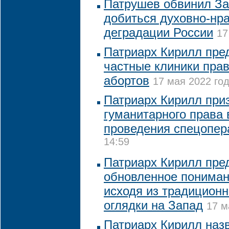
Патрушев обвинил За
добиться духовно-нр
деградации России
17
Патриарх Кирилл пре
частные клиники пра
абортов
17 мая 2022 год
Патриарх Кирилл при
гуманитарного права 
проведения спецопер
14:59
Патриарх Кирилл пре
обновленное пониман
исходя из традиционн
оглядки на Запад
17 м
Патриарх Кирилл наз