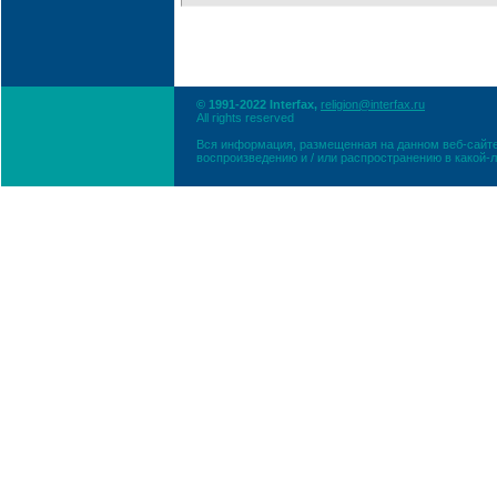
© 1991-2022 Interfax,
religion@interfax.ru
All rights reserved
Вся информация, размещенная на данном веб-сайте
воспроизведению и / или распространению в какой-