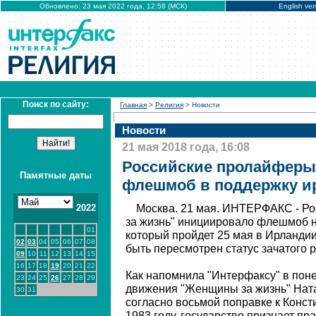
Обновлено: 23 мая 2022 года, 12:58 (МСК)
English ver
Поиск по сайту:
Главная
>
Религия
> Новости
Новости
21 мая 2018 года, 16:08
Российские пролайферы
Памятные даты
флешмоб в поддержку ир
2022
Москва. 21 мая. ИНТЕРФАКС - Р
за жизнь" инициировало флешмоб 
01
который пройдет 25 мая в Ирландии
02
03
04
05
06
07
08
быть пересмотрен статус зачатого 
09
10
11
12
13
14
15
16
17
18
19
20
21
22
Как напомнила "Интерфаксу" в пон
23
24
25
26
27
28
29
движения "Женщины за жизнь" Ната
30
31
согласно восьмой поправке к Конст
1983 году, государство признает пр