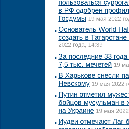
пользоваться суррог
в РФ одобрен профи
Госдумы
19 мая 2022 го
Основатель World Hal
создать в Татарстане
2022 года, 14:39
За последние 33 года
7,5 тыс. мечетей
19 ма
В Харькове снесли п
Невскому
19 мая 2022 г
Путин отметил мужест
бойцов-мусульман в 
на Украине
19 мая 2022
Иудеи отмечают Лаг 