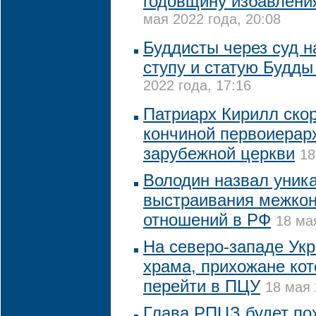
годовщину избавлени
мая 2022 года, 20:08
Буддисты через суд 
ступу и статую Будды
2022 года, 17:16
Патриарх Кирилл скор
кончиной первоиерар
зарубежной церкви
18
Володин назвал уник
выстраивания межко
отношений в РФ
18 ма
На северо-западе Ук
храма, прихожане кот
перейти в ПЦУ
18 мая 
Глава РПЦЗ будет по