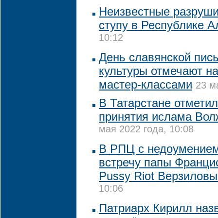
Неизвестные разруши
ступу в Республике А
10:12
День славянской пис
культуры отмечают н
мастер-классами
23 м
В Татарстане отметил
принятия ислама Вол
мая 2022 года, 10:08
В РПЦ с недоумение
встречу папы Франци
Pussy Riot Верзилов
10:06
Патриарх Кирилл на