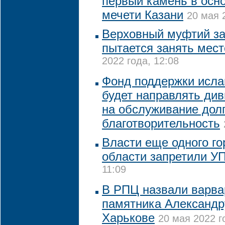
первый камень в осн
мечети Казани
20 мая 
Верховный муфтий за
пытается занять мест
2022 года, 12:08
Фонд поддержки исла
будет направлять ди
на обслуживание долг
благотворительность
Власти еще одного го
области запретили У
11:09
В РПЦ назвали варва
памятника Александр
Харькове
20 мая 2022 г