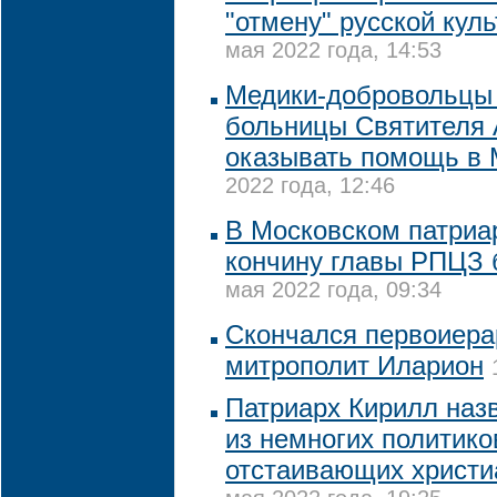
"отмену" русской кул
мая 2022 года, 14:53
Медики-добровольцы
больницы Cвятителя 
оказывать помощь в 
2022 года, 12:46
В Московском патриа
кончину главы РПЦЗ 
мая 2022 года, 09:34
Скончался первоиер
митрополит Иларион
Патриарх Кирилл наз
из немногих политико
отстаивающих христи