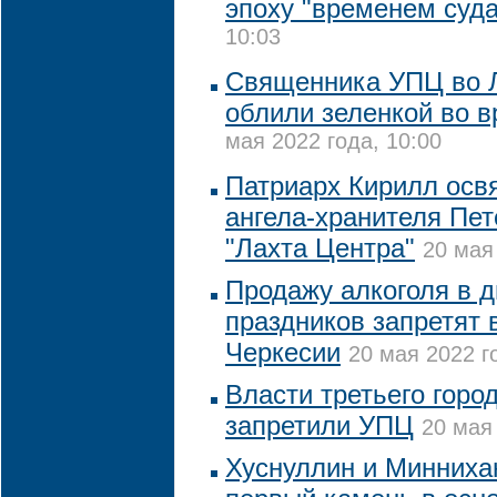
эпоху "временем суда
10:03
Священника УПЦ во Л
облили зеленкой во в
мая 2022 года, 10:00
Патриарх Кирилл осв
ангела-хранителя Пет
"Лахта Центра"
20 мая
Продажу алкоголя в 
праздников запретят 
Черкесии
20 мая 2022 г
Власти третьего горо
запретили УПЦ
20 мая 
Хуснуллин и Минниха