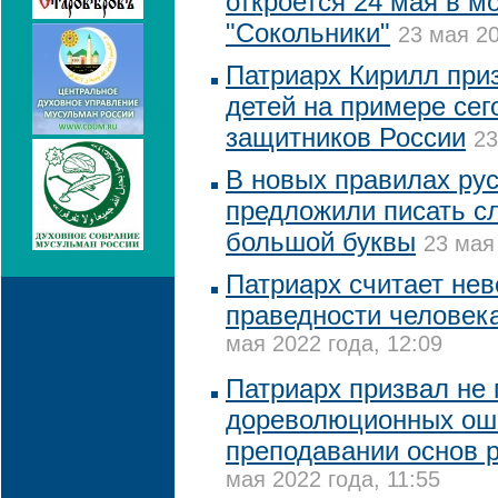
откроется 24 мая в м
"Сокольники"
23 мая 20
Патриарх Кирилл при
детей на примере се
защитников России
23
В новых правилах ру
предложили писать сл
большой буквы
23 мая
Патриарх считает нев
праведности человека
мая 2022 года, 12:09
Патриарх призвал не 
дореволюционных ош
преподавании основ 
мая 2022 года, 11:55