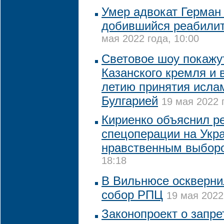
Умер адвокат Герман
добившийся реабилит
мая 2022 года, 10:00
Световое шоу покажут
Казанского кремля и в
летию принятия исла
Булгарией
19 мая 2022 
Кириенко объяснил р
спецоперации на Укр
нравственным выбор
18:18
В Вильнюсе оскверн
собор РПЦ
19 мая 2022
Законопроект о запр