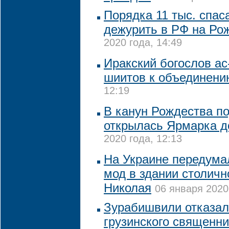
Порядка 11 тыс. спас
дежурить в РФ на Ро
2020 года, 14:49
Иракский богослов ас
шиитов к объединени
12:19
В канун Рождества п
открылась Ярмарка д
2020 года, 12:13
На Украине передума
мод в здании столичн
Николая
06 января 2020
Зурабишвили отказал
грузинского священни