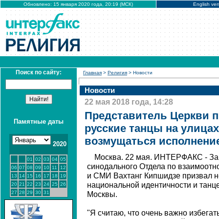
Обновлено: 15 января 2020 года, 20:19 (МСК)
English ver
Поиск по сайту:
Главная
>
Религия
> Новости
Новости
22 мая 2018 года, 14:28
Представитель Церкви п
Памятные даты
русские танцы на улицах
возмущаться исполнени
2020
Москва. 22 мая. ИНТЕРФАКС - За
01
02
03
04
05
синодального Отдела по взаимоот
06
07
08
09
10
11
12
и СМИ Вахтанг Кипшидзе призвал н
13
14
15
16
17
18
19
национальной идентичности и танце
20
21
22
23
24
25
26
27
28
29
30
31
Москвы.
"Я считаю, что очень важно избегат