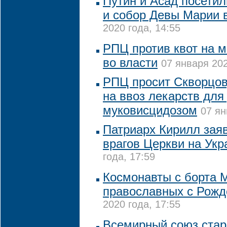
Путин и Асад посети
и собор Девы Марии 
2020 года, 14:55
РПЦ против квот на 
во власти
07 января 202
РПЦ просит Скворцов
на ввоз лекарств для
муковисцидозом
07 ян
Патриарх Кирилл зая
врагов Церкви на Укр
года, 17:59
Космонавты с борта 
православных с Рожд
2020 года, 17:55
Всемирный союз стар