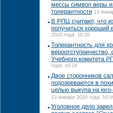
мессы символ веры и
толерантности
13 янва
В РПЦ считают, что и
получиться хороший 
2020 года, 10:20
Толерантность для хр
вероотступничество, 
Учебного комитета Р
года, 10:19
Двое сторонников са
подозреваются в пох
целью выкупа на юго-
13 января 2020 года, 10:0
Уголовное дело завел