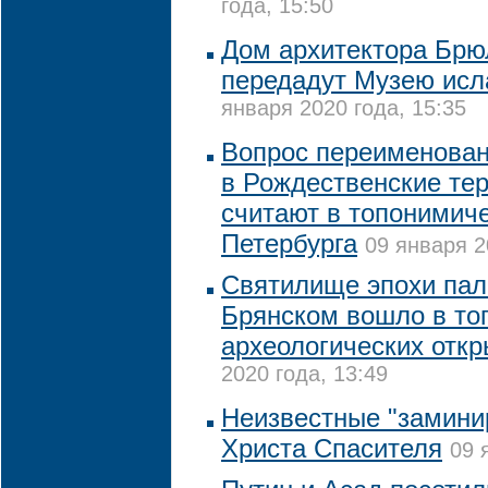
года, 15:50
Дом архитектора Брю
передадут Музею исл
января 2020 года, 15:35
Вопрос переименован
в Рождественские тер
считают в топонимич
Петербурга
09 января 2
Святилище эпохи пал
Брянском вошло в то
археологических отк
2020 года, 13:49
Неизвестные "замини
Христа Спасителя
09 