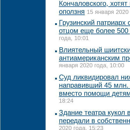
Кончаловского, хотят 
оползня
15 января 2020 
Грузинский патриарх 
отцом еще более 500
года, 10:01
Влиятельный шиитски
антиамериканским пр
января 2020 года, 10:00
Суд ликвидировал ни
направивший 45 млн.
вместо помощи детя
18:24
Здание театра кукол 
передали в собствен
2020 года, 15:23