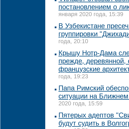
постановлением о ли
января 2020 года, 15:39
В Узбекистане пресе
группировки "Джихад
года, 20:10
Крышу Нотр-Дама след
прежде, деревянной,
французские архитек
года, 19:23
Папа Римский обеспо
ситуации на Ближнем
2020 года, 15:59
Пятерых адептов "Св
будут судить в Волго