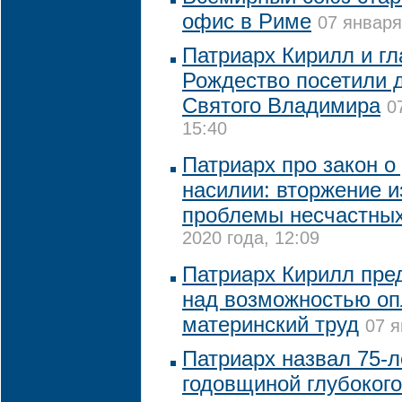
офис в Риме
07 января
Патриарх Кирилл и г
Рождество посетили 
Святого Владимира
0
15:40
Патриарх про закон 
насилии: вторжение и
проблемы несчастны
2020 года, 12:09
Патриарх Кирилл пре
над возможностью оп
материнский труд
07 я
Патриарх назвал 75-
годовщиной глубокого