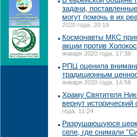
задачи, поставленные
могут помочь в их ре
2020 года, 20:19
Космонавты МКС прин
акции против Холоко
января 2020 года, 17:38
РПЦ оценила внимани
традиционным ценнос
января 2020 года, 14:58
Храму Святителя Нико
вернут исторический 
года, 11:24
Разрушающуюся церк
селе, где снимали "С