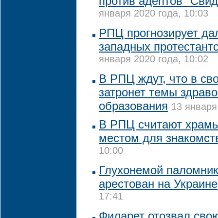
против адептов "Сви
января 2020 года, 10:03
РПЦ прогнозирует да
западных протестантс
января 2020 года, 10:02
В РПЦ ждут, что в св
затронет темы здрав
образования
13 января
В РПЦ считают храм
местом для знакомст
10:00
Глухонемой паломник
арестован на Украине
17:41
Филарет отозвал сво