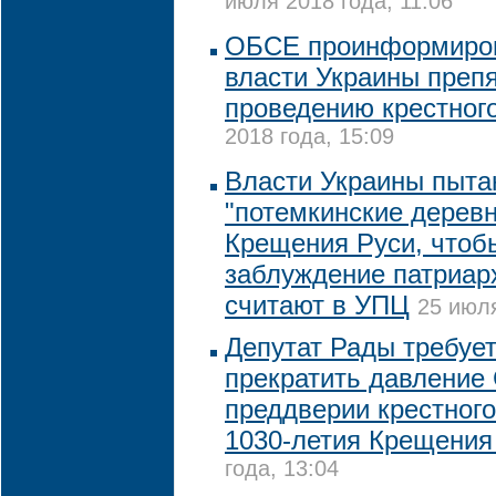
июля 2018 года, 11:06
ОБСЕ проинформиров
власти Украины преп
проведению крестног
2018 года, 15:09
Власти Украины пыта
"потемкинские деревн
Крещения Руси, чтоб
заблуждение патриар
считают в УПЦ
25 июля
Депутат Рады требует
прекратить давление
преддверии крестного
1030-летия Крещения
года, 13:04