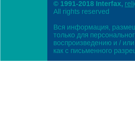
© 1991-2018 Interfax,
rel
All rights reserved
Вся информация, размещ
только для персонально
воспроизведению и / ил
как с письменного разр