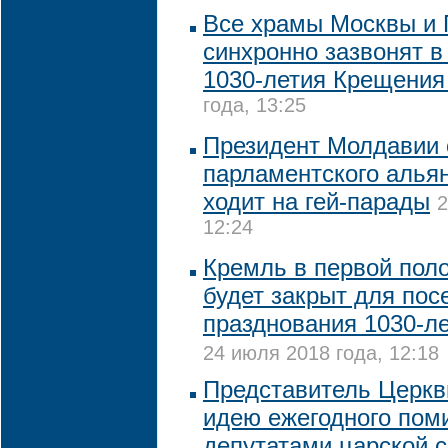
Все храмы Москвы и
синхронно зазвонят в
1030-летия Крещения
года, 13:25
Президент Молдавии 
парламентского альян
ходит на гей-парады
2
12:24
Кремль в первой пол
будет закрыт для пос
празднования 1030-л
24 июля 2018 года, 12:18
Представитель Церкв
идею ежегодного пом
депутатами царской 