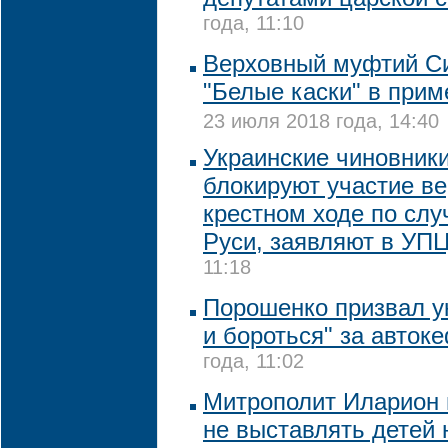
года, 11:10
Верховный муфтий С
"Белые каски" в при
23 июля 2018 года, 14:40
Украинские чиновник
блокируют участие в
крестном ходе по сл
Руси, заявляют в УП
11:18
Порошенко призвал у
и бороться" за авто
года, 11:02
Митрополит Иларион 
не выставлять детей 