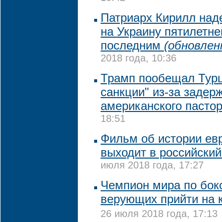
Патриарх Кирилл наде
на Украину пятилетне
последним
(обновлен
2018 года, 10:36
Трамп пообещал Турц
санкции" из-за задер
американского пасто
18:51
Фильм об истории ев
выходит в российский
июля 2018 года, 17:27
Чемпион мира по бок
верующих прийти на 
26 июля 2018 года, 17:13