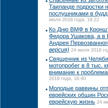
Таиланде подростки 
послушниками в будд
июля 2018 года, 18:22
Ко Дню ВМФ в Кронш
Федора Ушакова, а в 
Андрея Первозванно
версия)
24 июля 2018 го
Священник из Челяби
мотопробег в 8 тыс. 
внимание к проблема
2018 года, 16:40
Молодые раввины отп
еврейских общин Рос
еврейскую жизнь
24 и