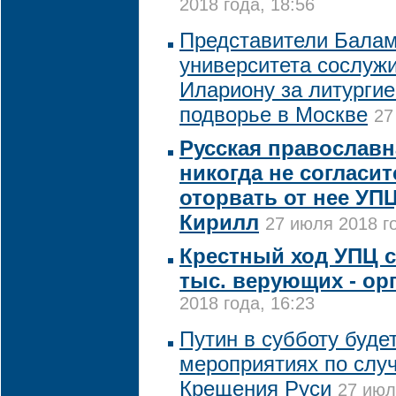
2018 года, 18:56
Представители Балам
университета сослуж
Илариону за литурги
подворье в Москве
27
Русская православн
никогда не согласи
оторвать от нее УПЦ
Кирилл
27 июля 2018 го
Крестный ход УПЦ с
тыс. верующих - ор
2018 года, 16:23
Путин в субботу буде
мероприятиях по слу
Крещения Руси
27 июл