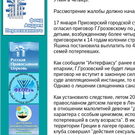
Рассмотрение жалобы должно начат
17 января Приозерский городской с
огласил приговор Г.Грозовскому по 
детьми, возбужденному более четы
приговорили к 14 годам колонии ст
Яшина постановила выплатить по 40
семей потерпевших.
Как сообщили "Интерфаксу" ранее 
епархии, Г.Грозовский не будет ли
приговор не вступит в законную си
суде апелляционной инстанции, то е
Однако о лишении священника сана 
Как установило следствие, летом 20
православном детском лагере в Ле
в отношении малолетней девочки "
характера с особым цинизмом, исп
потерпевшей в силу возраста". В и
территории Греции в лагере право
клуба совершил "действия сексуаль