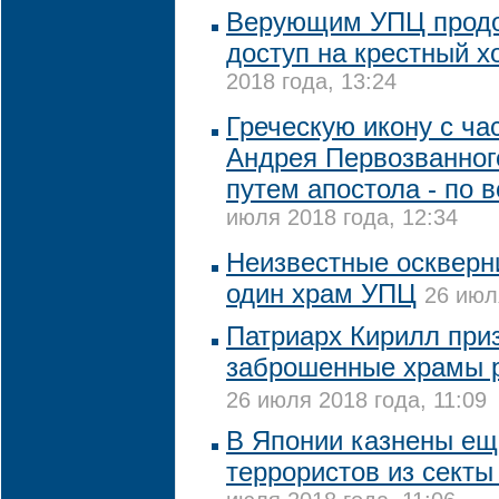
Верующим УПЦ продо
доступ на крестный х
2018 года, 13:24
Греческую икону с ч
Андрея Первозванног
путем апостола - по 
июля 2018 года, 12:34
Неизвестные оскверн
один храм УПЦ
26 июл
Патриарх Кирилл при
заброшенные храмы р
26 июля 2018 года, 11:09
В Японии казнены ещ
террористов из секты