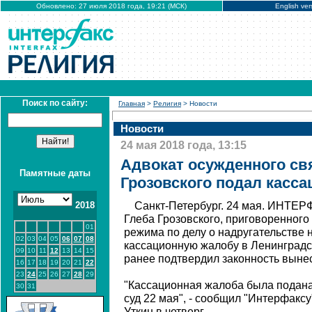
Обновлено: 27 июля 2018 года, 19:21 (МСК)
English ver
Поиск по сайту:
Главная
>
Религия
> Новости
Новости
24 мая 2018 года, 13:15
Адвокат осужденного с
Памятные даты
Грозовского подал касс
2018
Санкт-Петербург. 24 мая. ИНТЕР
Глеба Грозовского, приговоренного 
01
режима по делу о надругательстве 
02
03
04
05
06
07
08
кассационную жалобу в Ленинградск
09
10
11
12
13
14
15
ранее подтвердил законность выне
16
17
18
19
20
21
22
23
24
25
26
27
28
29
"Кассационная жалоба была подана
30
31
суд 22 мая", - сообщил "Интерфакс
Уткин в четверг.