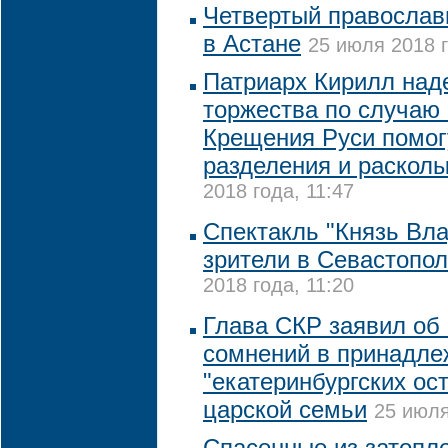
Четвертый православ
в Астане
25 июля 2018 г
Патриарх Кирилл наде
торжества по случаю 
Крещения Руси помог
разделения и расколы
2018 года, 11:47
Спектакль "Князь Вл
зрители в Севастопол
2018 года, 11:20
Глава СКР заявил об 
сомнений в принадле
"екатеринбургских ос
царской семьи
25 июля
Спасенные из затопл