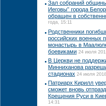
Зал собраний общины
Иеговы" города Белор
обращен в собственн
года, 15:11
Родственники погибш
российских военных 
монастырь в Маалюле
боевиками
24 июля 201
В Церкви не поддерж
Минниханова разреши
стадионах
24 июля 2018
Патриарх Кирилл уве
сможет вновь отпраз
Крещения Руси в Кие
14:31