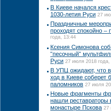
В Киеве начался крес
1030-летия Руси
27 ию
Праздничные меропри
проходят спокойно – 
года, 13:44
Ксения Симонова соб
"песочный" мультфил
Руси
27 июля 2018 года,
В УПЦ ожидают, что в
ход в Киеве соберет 
паломников
27 июля 20
Новые фрагменты фре
нашли реставраторы 
монастыре Пскова
27 