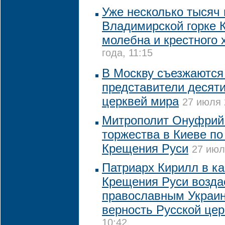
Уже несколько тысяч
Владимирской горке 
молебна и крестного 
года, 11:15
В Москву съезжаются
представители десят
церквей мира
27 июля 
Митрополит Онуфрий 
торжества в Киеве по
Крещения Руси
27 июл
Патриарх Кирилл в ка
Крещения Руси возда
православным Украи
верность Русской цер
10:42