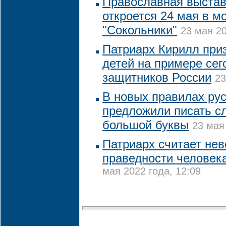
Православная выстав
откроется 24 мая в м
"Сокольники"
23 мая 20
Патриарх Кирилл при
детей на примере се
защитников России
23
В новых правилах ру
предложили писать сл
большой буквы
23 мая
Патриарх считает нев
праведности человека
мая 2022 года, 12:09