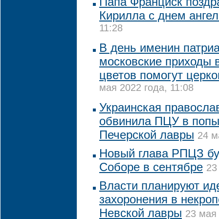
Папа Франциск поздр
Кирилла с днем ангел
11:28
В день именин патри
московские приходы 
цветов помогут церк
мая 2022 года, 11:08
Украинская правосла
обвинила ПЦУ в попы
Печерской лавры
24 м
Новый глава РПЦЗ бу
Соборе в сентябре
23
Власти планируют ид
захоронения в некро
Невской лавры
23 мая 