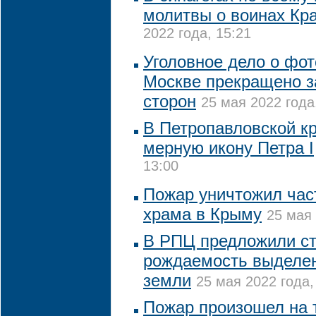
молитвы о воинах Кр
2022 года, 15:21
Уголовное дело о фот
Москве прекращено 
сторон
25 мая 2022 года
В Петропавловской к
мерную икону Петра I
13:00
Пожар уничтожил част
храма в Крыму
25 мая 
В РПЦ предложили с
рождаемость выделен
земли
25 мая 2022 года,
Пожар произошел на 