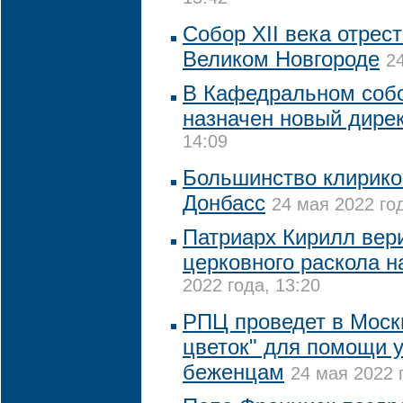
Собор XII века отрес
Великом Новгороде
2
В Кафедральном соб
назначен новый дире
14:09
Большинство клирико
Донбасс
24 мая 2022 год
Патриарх Кирилл вер
церковного раскола н
2022 года, 13:20
РПЦ проведет в Моск
цветок" для помощи 
беженцам
24 мая 2022 