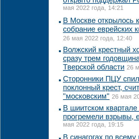
мая 2022 года, 14:21
В Москве открылось 
собрание еврейских 
26 мая 2022 года, 12:40
Волжский крестный х
сразу трем годовщина
Тверской области
26 м
Сторонники ПЦУ спил
поклонный крест, счит
"московским"
26 мая 20
В шиитском квартал
прогремели взрывы, 
мая 2022 года, 19:15
В синагогах по всему