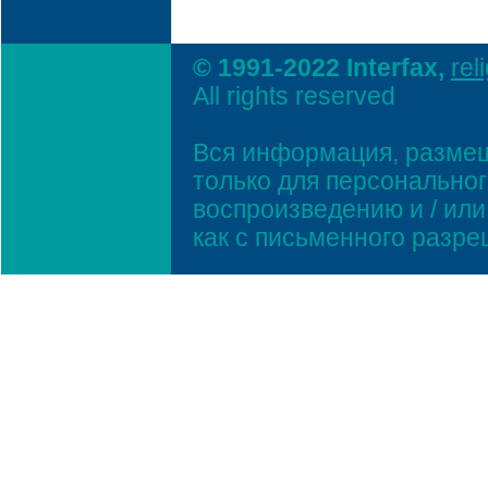
© 1991-2022 Interfax,
rel
All rights reserved
Вся информация, размещ
только для персонально
воспроизведению и / ил
как с письменного разр