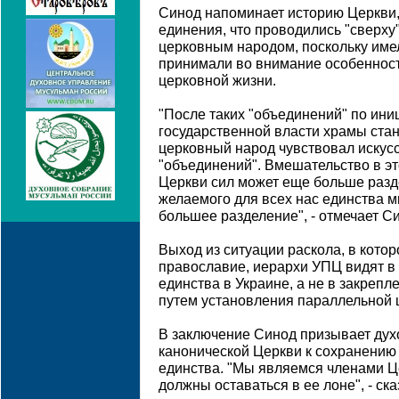
Синод напоминает историю Церкви, 
единения, что проводились "сверху
церковным народом, поскольку име
принимали во внимание особенност
церковной жизни.
"После таких "объединений" по ини
государственной власти храмы стан
церковный народ чувствовал искусс
"объединений". Вмешательство в эт
Церкви сил может еще больше разд
желаемого для всех нас единства 
большее разделение", - отмечает С
Выход из ситуации раскола, в кото
православие, иерархи УПЦ видят в
единства в Украине, а не в закреп
путем установления параллельной 
В заключение Синод призывает духо
канонической Церкви к сохранению
единства. "Мы являемся членами Ц
должны оставаться в ее лоне", - ск