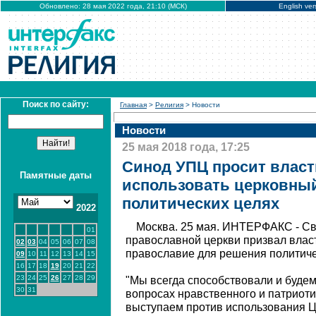
Обновлено: 28 мая 2022 года, 21:10 (МСК)
English ver
Поиск по сайту:
Главная
>
Религия
> Новости
Новости
25 мая 2018 года, 17:25
Синод УПЦ просит власт
Памятные даты
использовать церковный
политических целях
2022
Москва. 25 мая. ИНТЕРФАКС - С
01
православной церкви призвал влас
02
03
04
05
06
07
08
православие для решения политиче
09
10
11
12
13
14
15
16
17
18
19
20
21
22
23
24
25
26
27
28
29
"Мы всегда способствовали и будем
30
31
вопросах нравственного и патриоти
выступаем против использования Ц