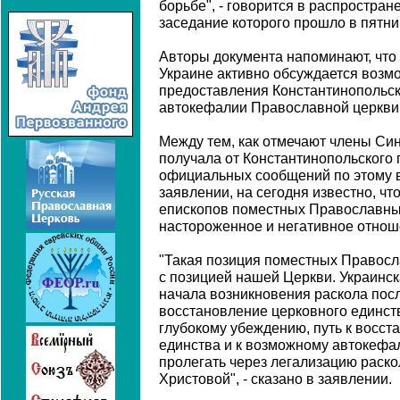
борьбе", - говорится в распростр
заседание которого прошло в пятни
Авторы документа напоминают, что 
Украине активно обсуждается возм
предоставления Константинопольск
автокефалии Православной церкви
Между тем, как отмечают члены Син
получала от Константинопольского 
официальных сообщений по этому во
заявлении, на сегодня известно, чт
епископов поместных Православн
настороженное и негативное отнош
"Такая позиция поместных Правосл
с позицией нашей Церкви. Украинск
начала возникновения раскола пос
восстановление церковного единст
глубокому убеждению, путь к восс
единства и к возможному автокефа
пролегать через легализацию раско
Христовой", - сказано в заявлении.