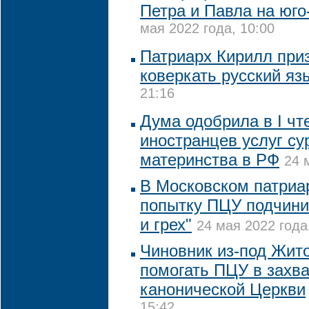
Петра и Павла на юго
мая 2022 года, 10:00
Патриарх Кирилл при
коверкать русский яз
21:16
Дума одобрила в I чт
иностранцев услуг су
материнства в РФ
24 
В Московском патриа
попытку ПЦУ подчинит
и грех"
24 мая 2022 года
Чиновник из-под Жит
помогать ПЦУ в захв
канонической Церкви
15:42