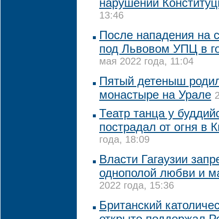
нарушении Конституц
13:46
После нападения на
под Львовом УПЦ в г
мая 2022 года, 11:04
Пятый детеныш родил
монастыре на Урале
Театр танца у буддий
пострадал от огня в 
года, 18:09
Власти Гагаузии запр
однополой любви и 
2022 года, 15:36
Британский католичес
открыто поддержал Р