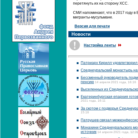
перетянуть их на сторону ХСС.
СМИ напоминают, что в 2017 году в
мигранты-мусульмане.
Версия для печати
Новости
Настройка ленты
Патриарх Кирилл удовлетворил 
Среднеуральский монастырь на 
Бессменный руководитель подм
пенсию
14 апреля 2021 года, 16:16
Выселенных из Среднеуральско
Екатеринбургская епархия гото
2021 года, 16:11
За скотом с подворья Среднеур
15:16
Патрушев связал межконфессио
Монахини Среднеуральского мо
источник
14 апреля 2021 года, 12:3