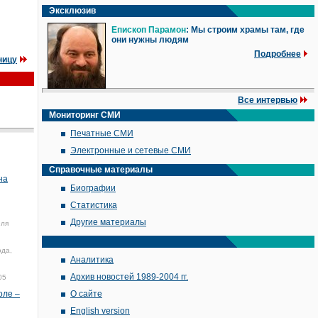
Эксклюзив
Епископ Парамон
: Мы строим храмы там, где
они нужны людям
Подробнее
ницу
Все интервью
Мониторинг СМИ
Печатные СМИ
Электронные и сетевые СМИ
Справочные материалы
на
Биографии
Статистика
Другие материалы
еля
ода,
Аналитика
Архив новостей 1989-2004 гг.
05
оле –
О сайте
English version