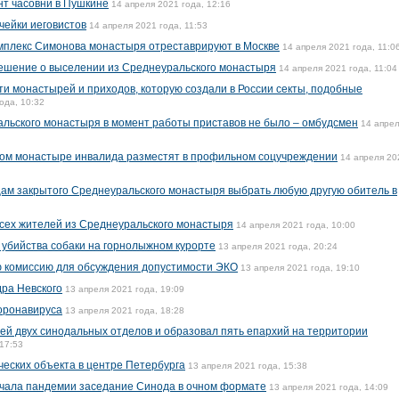
нт часовни в Пушкине
14 апреля 2021 года, 12:16
чейки иеговистов
14 апреля 2021 года, 11:53
мплекс Симонова монастыря отреставрируют в Москве
14 апреля 2021 года, 11:0
решение о выселении из Среднеуральского монастыря
14 апреля 2021 года, 11:04
ти монастырей и приходов, которую создали в России секты, подобные
ода, 10:32
льского монастыря в момент работы приставов не было – омбудсмен
14 апре
ом монастыре инвалида разместят в профильном соцучреждении
14 апреля 20
ам закрытого Среднеуральского монастыря выбрать любую другую обитель в
сех жителей из Среднеуральского монастыря
14 апреля 2021 года, 10:00
 убийства собаки на горнолыжном курорте
13 апреля 2021 года, 20:24
 комиссию для обсуждения допустимости ЭКО
13 апреля 2021 года, 19:10
ра Невского
13 апреля 2021 года, 19:09
оронавируса
13 апреля 2021 года, 18:28
й двух синодальных отделов и образовал пять епархий на территории
 17:53
ческих объекта в центре Петербурга
13 апреля 2021 года, 15:38
ачала пандемии заседание Синода в очном формате
13 апреля 2021 года, 14:09