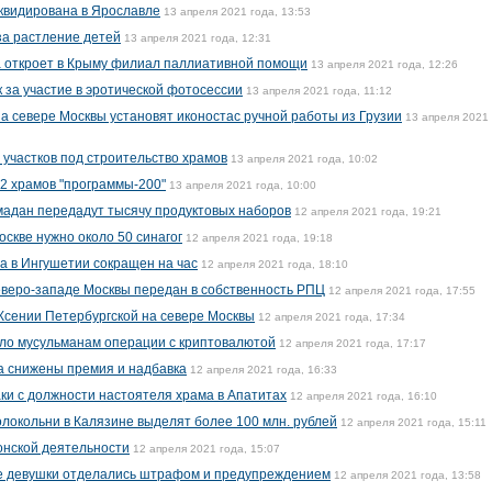
квидирована в Ярославле
13 апреля 2021 года, 13:53
за растление детей
13 апреля 2021 года, 12:31
а откроет в Крыму филиал паллиативной помощи
13 апреля 2021 года, 12:26
 за участие в эротической фотосессии
13 апреля 2021 года, 11:12
на севере Москвы установят иконостас ручной работы из Грузии
13 апреля 2021 
 участков под строительство храмов
13 апреля 2021 года, 10:02
12 храмов "программы-200"
13 апреля 2021 года, 10:00
адан передадут тысячу продуктовых наборов
12 апреля 2021 года, 19:21
скве нужно около 50 синагог
12 апреля 2021 года, 19:18
а в Ингушетии сокращен на час
12 апреля 2021 года, 18:10
еверо-западе Москвы передан в собственность РПЦ
12 апреля 2021 года, 17:55
Ксении Петербургской на севере Москвы
12 апреля 2021 года, 17:34
ило мусульманам операции с криптовалютой
12 апреля 2021 года, 17:17
а снижены премия и надбавка
12 апреля 2021 года, 16:33
ки с должности настоятеля храма в Апатитах
12 апреля 2021 года, 16:10
локольни в Калязине выделят более 100 млн. рублей
12 апреля 2021 года, 15:11
онской деятельности
12 апреля 2021 года, 15:07
е девушки отделались штрафом и предупреждением
12 апреля 2021 года, 13:58