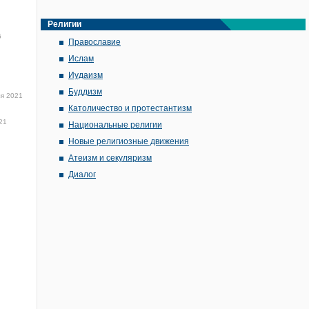
Религии
6
Православие
Ислам
Иудаизм
Буддизм
ля 2021
Католичество и протестантизм
21
Национальные религии
Новые религиозные движения
Атеизм и секуляризм
Диалог