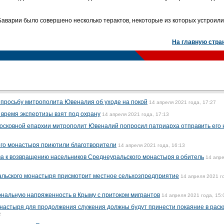
 Баварии было совершено несколько терактов, некоторые из которых устроили
На главную стра
просьбу митрополита Ювеналия об уходе на покой
14 апреля 2021 года, 17:27
время экспертизы взят под охрану
14 апреля 2021 года, 17:13
осковной епархии митрополит Ювеналий попросил патриарха отправить его 
го монастыря приютили благотворители
14 апреля 2021 года, 16:13
ва к возвращению насельников Среднеуральского монастыря в обитель
14 апр
альского монастыря присмотрит местное сельхозпредприятие
14 апреля 2021 г
нальную напряженность в Крыму с притоком мигрантов
14 апреля 2021 года, 15:
настыря для продолжения служения должны будут принести покаяние в раск
2