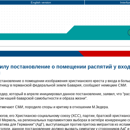
English version
Interfa
силу постановление о помещении распятий у вхо
я
становление о помещении изображения христианского креста у входа в боль
ятницу в германской федеральной земле Бавария, сообщают немецкие СМИ.
дер, который в апреле инициировал данное постановление, заявил, что "ра
м нашей баварской самобытности и образа жизни".
отмечают СМИ, породило споры и критику в отношении М.Зедера.
огов, его Христианско-социальному союзу (ХСС), партии, братской христианс
 Меркель, на региональных парламентских выборах в октябре конкуренцию с
атива для Германии" (АдГ), выступающая против притока мигрантов из ислам
тологи, данное постановление должно вызвать симпатии у сторонников АдГ и