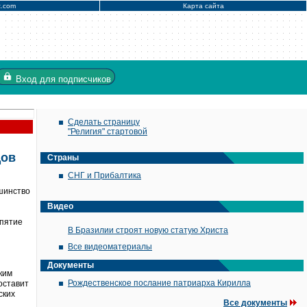
x.com
Карта сайта
Вход
для подписчиков
Сделать страницу
"Религия" стартовой
дов
Страны
СНГ и Прибалтика
шинство
Видео
спятие
В Бразилии строят новую статую Христа
Все видеоматериалы
Документы
ким
Рождественское послание патриарха Кирилла
оставит
ских
Все документы