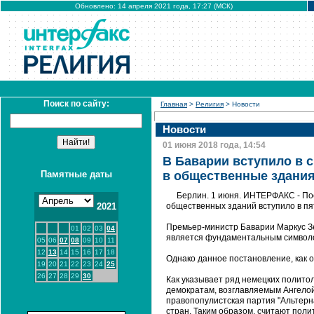
Обновлено: 14 апреля 2021 года, 17:27 (МСК)
Поиск по сайту:
Главная
>
Религия
> Новости
Новости
01 июня 2018 года, 14:54
В Баварии вступило в 
Памятные даты
в общественные здани
Берлин. 1 июня. ИНТЕРФАКС - По
2021
общественных зданий вступило в п
Премьер-министр Баварии Маркус Зе
01
02
03
04
является фундаментальным символо
05
06
07
08
09
10
11
12
13
14
15
16
17
18
Однако данное постановление, как 
19
20
21
22
23
24
25
26
27
28
29
30
Как указывает ряд немецких политол
демократам, возглавляемым Ангелой
правопопулистская партия "Альтерн
стран. Таким образом, считают поли