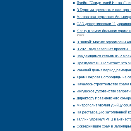
Ячейка "Свидетелей Иеговы" ли
В Бурятии арестовали пастора 
Московская церковная больниц
ОАЭ депортировали 11 украинок
К лету в самом большом храме 
10:03
В "новой" Москве оформлены 48
В 2021 году завершат проекты 
Нуждающимся семьям КЧР в рам
Президент ФЕОР считает, что Мо
Рабочий день в период рамадан
Храм Покрова Богородицы на с
Началось строительство храма 
Ингушское духовенство запрет
Директору Исаакиевского собор
Митрополит уволил убийцу соба
На реставрацию затопленной ко
Таллин упрекнул РПЦ в антиэст
Осквернившие храм в Заполярь