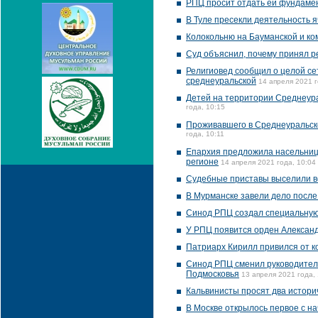
РПЦ просит отдать ей фундаме
В Туле пресекли деятельность я
Колокольню на Бауманской и ко
Суд объяснил, почему принял 
Религиовед сообщил о целой се
среднеуральской
14 апреля 2021 г
Детей на территории Среднеура
года, 10:15
Проживавшего в Среднеуральск
года, 10:11
Епархия предложила насельниц
регионе
14 апреля 2021 года, 10:04
Судебные приставы выселили в
В Мурманске завели дело после
Синод РПЦ создал специальную
У РПЦ появится орден Александ
Патриарх Кирилл привился от к
Синод РПЦ сменил руководителе
Подмосковья
13 апреля 2021 года,
Кальвинисты просят два истори
В Москве открылось первое с н