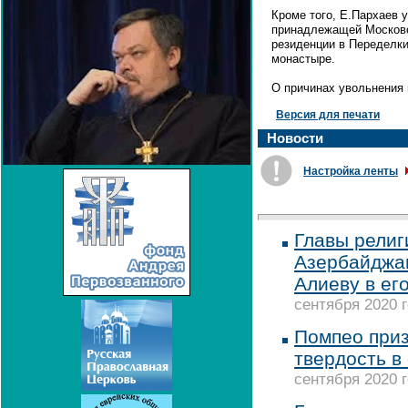
Кроме того, Е.Пархаев 
принадлежащей Московс
резиденции в Переделки
монастыре.
О причинах увольнения 
Версия для печати
Новости
Настройка ленты
Главы религ
Азербайджа
Алиеву в ег
сентября 2020 г
Помпео приз
твердость в
сентября 2020 г