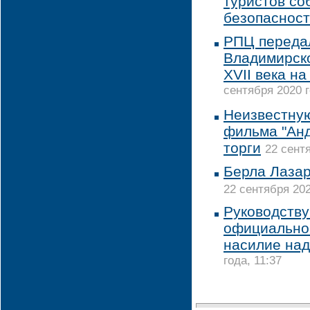
туристов со
безопаснос
РПЦ переда
Владимирск
XVII века н
сентября 2020 г
Неизвестную
фильма "Анд
торги
22 сентя
Берла Лазар
22 сентября 202
Руководств
официально
насилие над
года, 11:37