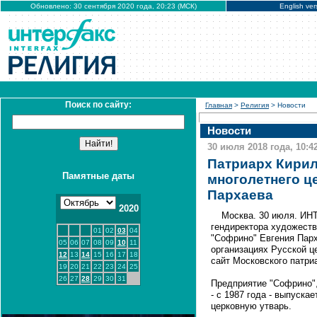
Обновлено: 30 сентября 2020 года, 20:23 (МСК)
English ver
Поиск по сайту:
Главная
>
Религия
> Новости
Новости
30 июля 2018 года, 10:4
Патриарх Кирил
Памятные даты
многолетнего ц
Пархаева
2020
Москва. 30 июля. ИН
гендиректора художеств
01
02
03
04
"Софрино" Евгения Парх
05
06
07
08
09
10
11
организациях Русской ц
12
13
14
15
16
17
18
сайт Московского патри
19
20
21
22
23
24
25
26
27
28
29
30
31
Предприятие "Софрино",
- с 1987 года - выпуска
церковную утварь.