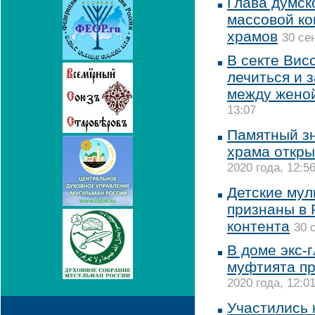
Глава думск
массовой ко
храмов
30 се
В секте Вис
лечиться и 
между женой
13:07
Памятный зн
храма откры
2020 года, 12:5
Детские мул
признаны в 
контента
30 
В доме экс-
муфтията п
2020 года, 12:0
Участились 