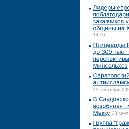
Лидеры евр
поблагодари
заказчиков 
общины на 
14:06
Птицеводы 
до 300 тыс. 
перспективы
Минсельхоз
Саратовский
антиисламск
23 сентября 202
В Саудовско
возобновят 
Мекку
23 сент
Группа "гра