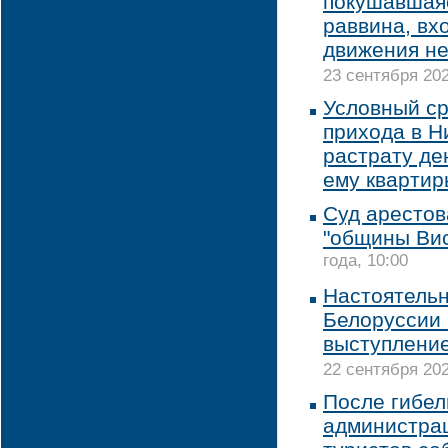
покушавшаяс
раввина, вхо
движения не
23 сентября 202
Условный ср
прихода в Н
растрату де
ему квартир
Суд арестов
"общины Ви
года, 10:00
Настоятельн
Белоруссии 
выступлени
22 сентября 202
После гибел
администрац