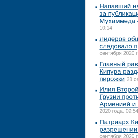
Напавший н
за публикац
Мухаммеда 
10:14
Лидеров об
следовало п
сентября 2020 г
Главный рав
Кипура раз
пирожки
28 с
Илия Второй
Грузии прот
Арменией и
2020 года, 09:5
Патриарх Ки
разрешении 
сентября 2020 г