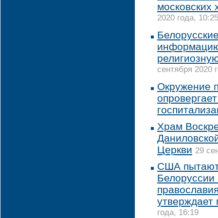
московских 
2020 года, 10:2
Белорусские
информацию
религиозную
сентября 2020 г
Окружение 
опровергает
госпитализа
Храм Воскр
Даниловско
Церкви
29 се
США пытаютс
Белоруссии 
православия
утверждает 
года, 16:19