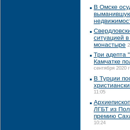
В Омске осу
выманившую
недвижимос
Свердловски
ситуацией в
монастыре
2
Три адепта 
Камчатке по
сентября 2020 г
В Турции по
христиански
11:05
Архиепископ
ЛГБТ из По
премию Сах
10:24