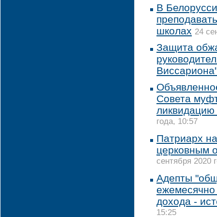
В Белорусс
преподавать
школах
24 се
Защита обж
руководител
Виссариона
Объявленно
Совета муфт
ликвидацию 
года, 10:57
Патриарх на
церковным 
сентября 2020 г
Адепты "об
ежемесячно 
дохода - ис
15:25