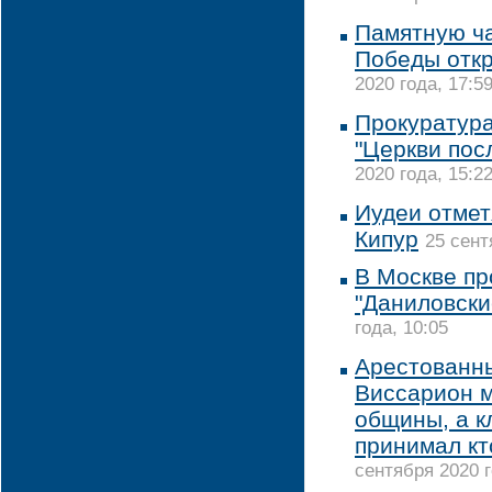
Памятную ча
Победы откр
2020 года, 17:5
Прокуратура
"Церкви пос
2020 года, 15:2
Иудеи отмет
Кипур
25 сент
В Москве пр
"Даниловски
года, 10:05
Арестованны
Виссарион м
общины, а 
принимал кто
сентября 2020 г