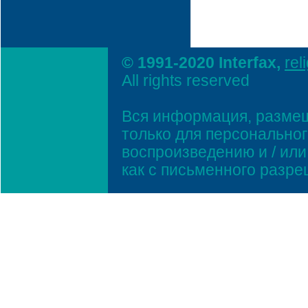
© 1991-2020 Interfax,
rel
All rights reserved
Вся информация, размещ
только для персонально
воспроизведению и / ил
как с письменного разр