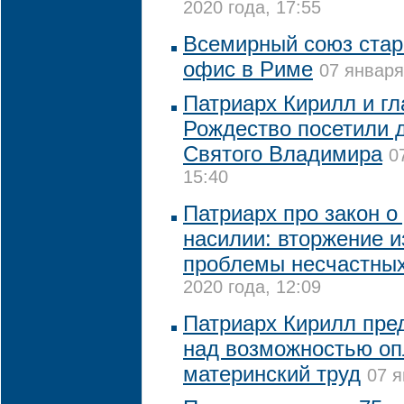
2020 года, 17:55
Всемирный союз стар
офис в Риме
07 января
Патриарх Кирилл и г
Рождество посетили 
Святого Владимира
0
15:40
Патриарх про закон 
насилии: вторжение и
проблемы несчастны
2020 года, 12:09
Патриарх Кирилл пре
над возможностью оп
материнский труд
07 я