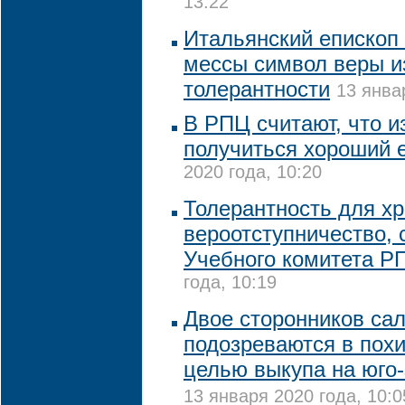
13:22
Итальянский епископ
мессы символ веры и
толерантности
13 янва
В РПЦ считают, что и
получиться хороший 
2020 года, 10:20
Толерантность для хр
вероотступничество, 
Учебного комитета Р
года, 10:19
Двое сторонников са
подозреваются в пох
целью выкупа на юго-
13 января 2020 года, 10:0