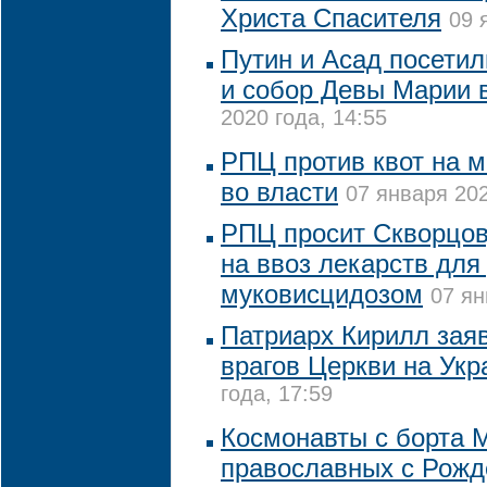
Христа Спасителя
09 
Путин и Асад посети
и собор Девы Марии 
2020 года, 14:55
РПЦ против квот на 
во власти
07 января 202
РПЦ просит Скворцов
на ввоз лекарств для
муковисцидозом
07 ян
Патриарх Кирилл зая
врагов Церкви на Укр
года, 17:59
Космонавты с борта 
православных с Рожд