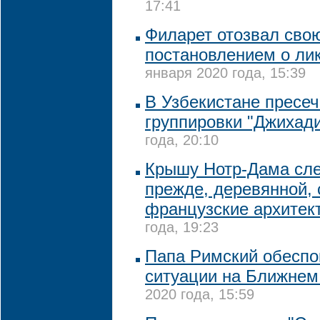
17:41
Филарет отозвал сво
постановлением о ли
января 2020 года, 15:39
В Узбекистане пресе
группировки "Джихад
года, 20:10
Крышу Нотр-Дама след
прежде, деревянной,
французские архитек
года, 19:23
Папа Римский обеспо
ситуации на Ближнем
2020 года, 15:59