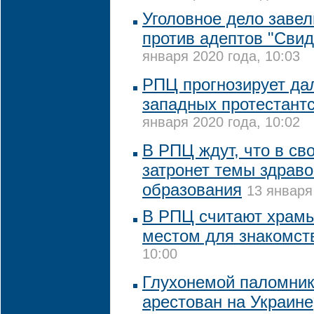
Уголовное дело завел
против адептов "Сви
января 2020 года, 10:03
РПЦ прогнозирует да
западных протестантс
января 2020 года, 10:02
В РПЦ ждут, что в св
затронет темы здрав
образования
13 января
В РПЦ считают храм
местом для знакомст
10:00
Глухонемой паломник
арестован на Украине