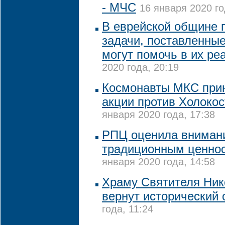
- МЧС
16 января 2020 го
В еврейской общине 
задачи, поставленные
могут помочь в их ре
2020 года, 20:19
Космонавты МКС прин
акции против Холоко
января 2020 года, 17:38
РПЦ оценила внимани
традиционным ценнос
января 2020 года, 14:58
Храму Святителя Нико
вернут исторический 
года, 11:24