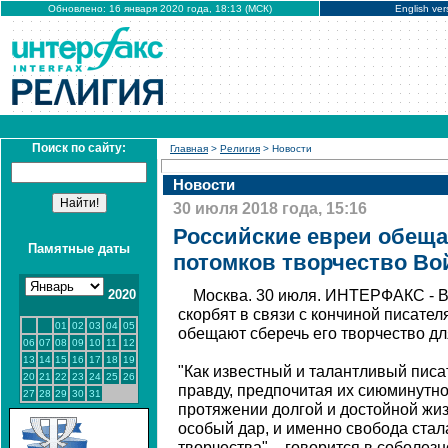
Обновлено: 16 января 2020 года, 18:13 (МСК)
English ver
Поиск по сайту:
Главная
>
Религия
> Новости
Новости
30 июля 2018 года, 15:16
Российские евреи обеща
Памятные даты
потомков творчество Во
2020
Москва. 30 июля. ИНТЕРФАКС - В
скорбят в связи с кончиной писате
01
02
03
04
05
обещают сберечь его творчество дл
06
07
08
09
10
11
12
13
14
15
16
17
18
19
"Как известный и талантливый писа
20
21
22
23
24
25
26
правду, предпочитая их сиюминутно
27
28
29
30
31
протяжении долгой и достойной жиз
особый дар, и именно свобода ста
творчества", - говорится в соболез