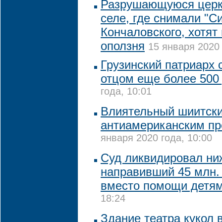
Разрушающуюся церк
селе, где снимали "С
Кончаловского, хотят 
оползня
15 января 2020 
Грузинский патриарх 
отцом еще более 500
года, 10:01
Влиятельный шиитски
антиамериканским пр
января 2020 года, 10:00
Суд ликвидировал ни
направивший 45 млн.
вместо помощи детя
18:24
Здание театра кукол 