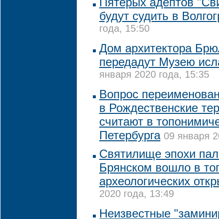
Пятерых адептов "Св
будут судить в Волго
года, 15:50
Дом архитектора Брю
передадут Музею исл
января 2020 года, 15:35
Вопрос переименован
в Рождественские тер
считают в топонимич
Петербурга
09 января 2
Святилище эпохи пал
Брянском вошло в то
археологических отк
2020 года, 13:49
Неизвестные "замини