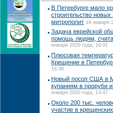
В Петербурге мало хр
строительство новых 
митрополит
16 января 2
Задача еврейской об
помощь людям, счита
января 2020 года, 16:01
Плюсовая температур
Крещение в Петербур
15:38
Новый посол США в М
купаниям в проруби и
января 2020 года, 13:47
Около 200 тыс. челов
участие в крещенских