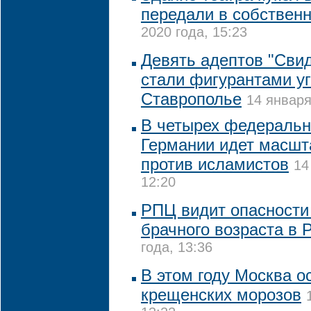
передали в собствен
2020 года, 15:23
Девять адептов "Сви
стали фигурантами уг
Ставрополье
14 января
В четырех федеральн
Германии идет масшт
против исламистов
14
12:20
РПЦ видит опасности
брачного возраста в 
года, 13:36
В этом году Москва о
крещенских морозов