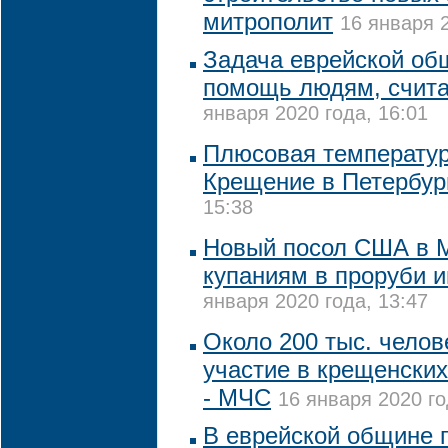
митрополит
16 января 2
Задача еврейской об
помощь людям, счита
января 2020 года, 16:01
Плюсовая температур
Крещение в Петербур
15:38
Новый посол США в М
купаниям в проруби и
января 2020 года, 13:47
Около 200 тыс. челов
участие в крещенских
- МЧС
16 января 2020 го
В еврейской общине 