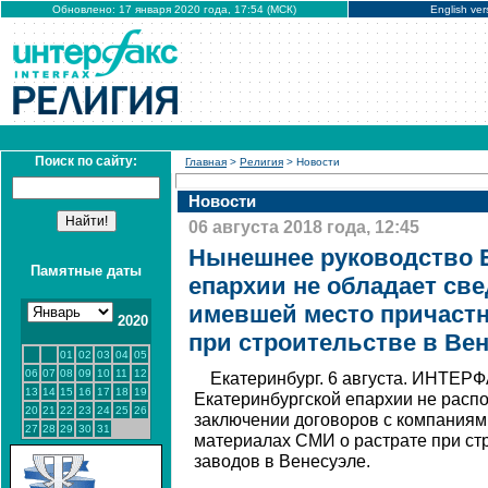
Обновлено: 17 января 2020 года, 17:54 (МСК)
English ver
Поиск по сайту:
Главная
>
Религия
> Новости
Новости
06 августа 2018 года, 12:45
Нынешнее руководство 
Памятные даты
епархии не обладает св
имевшей место причастн
2020
при строительстве в Ве
01
02
03
04
05
06
07
08
09
10
11
12
Екатеринбург. 6 августа. ИНТЕР
13
14
15
16
17
18
19
Екатеринбургской епархии не расп
20
21
22
23
24
25
26
заключении договоров с компаниям
27
28
29
30
31
материалах СМИ о растрате при ст
заводов в Венесуэле.