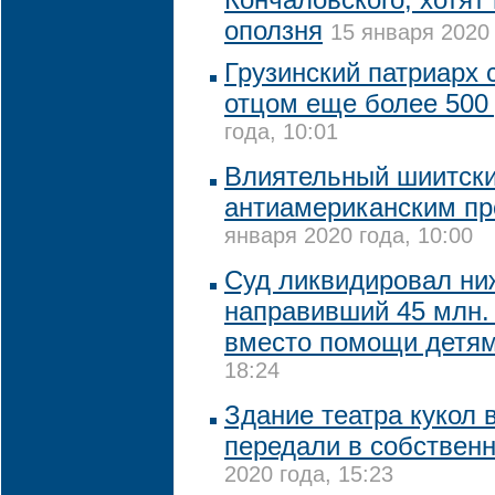
оползня
15 января 2020 
Грузинский патриарх 
отцом еще более 500
года, 10:01
Влиятельный шиитски
антиамериканским пр
января 2020 года, 10:00
Суд ликвидировал ни
направивший 45 млн.
вместо помощи детя
18:24
Здание театра кукол 
передали в собствен
2020 года, 15:23