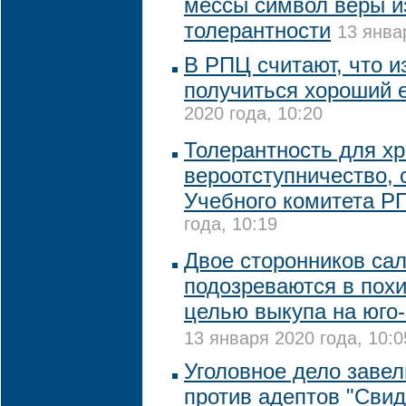
мессы символ веры и
толерантности
13 янва
В РПЦ считают, что и
получиться хороший 
2020 года, 10:20
Толерантность для хр
вероотступничество, 
Учебного комитета Р
года, 10:19
Двое сторонников са
подозреваются в пох
целью выкупа на юго-
13 января 2020 года, 10:0
Уголовное дело завел
против адептов "Сви