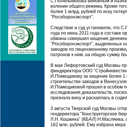
С.Попельнюхова виновным и назнач
колонии общего режима. Кроме того,
более 1 млрд. рублей по иску поте
"Рособоронэкспорт".
Следствие и суд установили, что С
года по июнь 2011 года в составе о
обмана совершил хищение денежн
"Рособоронэкспорт", выделенных на
заводов по лицензионному произво
патронов к ним, на общую сумму бо
В мае Лефортовский суд Москвы пр
финдиректора ООО "Стройинвестин
И.Помещикову за хищение более 1 
строительстве заводов в Венесуэле
И.Помещиковой прошел в особом пор
исследования доказательств, поск
признала вину и раскаялась в соде
3 августа Тверской суд Москвы отп
гендиректора "Конструкторское бюр
Л.Н. Кошкина" (КБАЛ) Н.Масляева, 
162 млн. рублей. Ему избрана мера