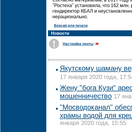
"Ростеха" установила, что 162 млн. 
гендиректор КБАЛ и неустановленн
нерационально.
Версия для печати
Новости
Настройка ленты
Якутскому шаману ве
17 января 2020 года, 17:5
Жену "бога Кузи" аре
мошенничество
17 янв
"Мосводоканал" обес
храмы водой для кре
января 2020 года, 15:55