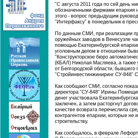
"С августа 2011 года по сей день ни
обозначенными фирмами епархия н
этого - вопрос предыдущим руковод
"Интерфаксу" в понедельник в прес
По данным СМИ, при реализации пр
оружейных заводов в Венесуэле ча
помощью Екатеринбургской епархии
уголовным делом в отношении бывш
"Конструкторское бюро автоматичес
(КБАЛ) Николая Масляева, а также
от Белгородской области, бывшего 
"Стройинвестинжиниринг СУ-848" 
Как сообщают СМИ, согласно пока
директора "СУ-848" Ирины Помещик
денег участвовала Екатеринбургска
заключен, а затем расторгнут дого
качестве возврата перечислила сре
контрагентов епархии, которые не 
строительству.
Как сообщалось, в феврале Лефорт