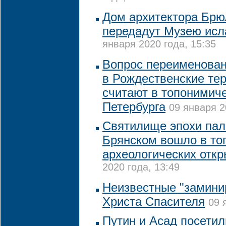
Дом архитектора Брю
передадут Музею исл
января 2020 года, 15:35
Вопрос переименован
в Рождественские тер
считают в топонимич
Петербурга
09 января 2
Святилище эпохи пал
Брянском вошло в то
археологических отк
2020 года, 13:49
Неизвестные "замини
Христа Спасителя
09 
Путин и Асад посети