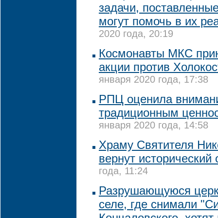
задачи, поставленные
могут помочь в их ре
2020 года, 20:19
Космонавты МКС прин
акции против Холоко
января 2020 года, 17:38
РПЦ оценила внимани
традиционным ценнос
января 2020 года, 14:58
Храму Святителя Нико
вернут исторический 
года, 11:24
Разрушающуюся церк
селе, где снимали "С
Кончаловского, хотят 