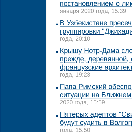
постановлением о ли
января 2020 года, 15:39
В Узбекистане пресе
группировки "Джихад
года, 20:10
Крышу Нотр-Дама след
прежде, деревянной,
французские архитек
года, 19:23
Папа Римский обеспо
ситуации на Ближнем
2020 года, 15:59
Пятерых адептов "Св
будут судить в Волго
года, 15:50