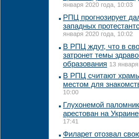
января 2020 года, 10:03
РПЦ прогнозирует да
западных протестантс
января 2020 года, 10:02
В РПЦ ждут, что в св
затронет темы здрав
образования
13 января
В РПЦ считают храм
местом для знакомст
10:00
Глухонемой паломник
арестован на Украине
17:41
Филарет отозвал сво