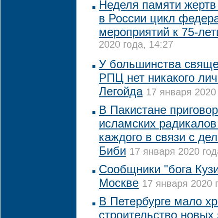
Неделя памяти жертв 
в России цикл федер
мероприятий к 75-ле
2020 года, 14:27
У большинства свящ
РПЦ нет никакого лич
Легойда
17 января 2020 
В Пакистане приговор
исламских радикалов
каждого в связи с де
Биби
17 января 2020 год
Сообщники "бога Куз
Москве
17 января 2020 г
В Петербурге мало хр
строительство новых 