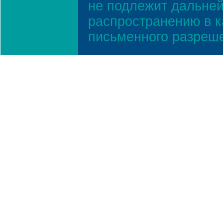
не подлежит дальней
распространению в к
письменного разреш