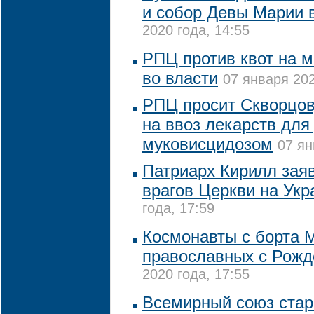
и собор Девы Марии 
2020 года, 14:55
РПЦ против квот на 
во власти
07 января 202
РПЦ просит Скворцов
на ввоз лекарств для
муковисцидозом
07 ян
Патриарх Кирилл зая
врагов Церкви на Укр
года, 17:59
Космонавты с борта 
православных с Рожд
2020 года, 17:55
Всемирный союз стар