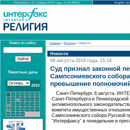
Обновлено: 22 октября 2019 года, 11:08 (МСК)
English ver
Поиск по сайту:
Главная
>
Религия
> Новости
Новости
06 августа 2018 года, 15:14
Суд признал законной п
Памятные даты
Сампсониевского собора
превышение полномочи
2019
Санкт-Петербург. 6 августа. ИН
01
02
03
04
05
06
Санкт-Петербурга и Ленинградской
07
08
09
10
11
12
13
антимонопольного законодательства
14
15
16
17
18
19
20
комитета имущественных отношени
21
22
23
24
25
26
27
28
29
30
31
Сампсониевского собора Русской п
"Интерфаксу" в понедельник в прес