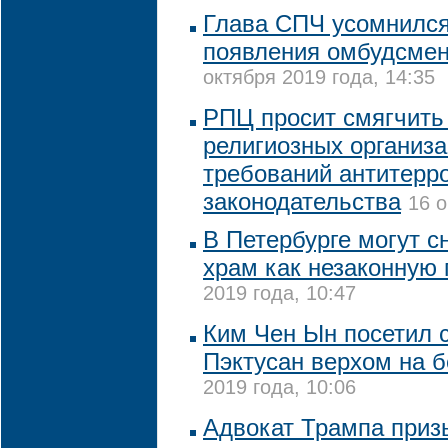
Глава СПЧ усомнился
появления омбудсме
октября 2019 года, 14:35
РПЦ просит смягчить
религиозных организ
требований антитерр
законодательства
16 о
В Петербурге могут с
храм как незаконную 
2019 года, 10:47
Ким Чен Ын посетил 
Пэктусан верхом на 
2019 года, 10:06
Адвокат Трампа приз