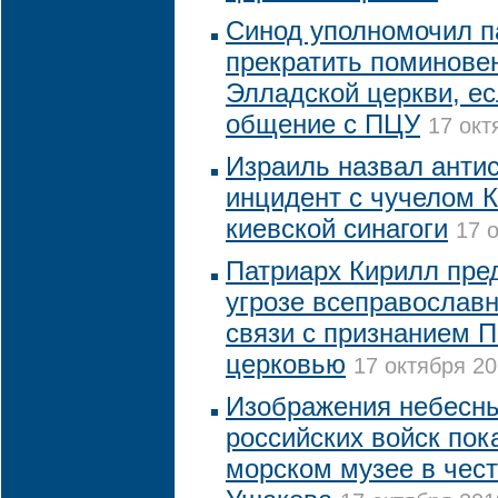
Синод уполномочил п
прекратить поминове
Элладской церкви, ес
общение с ПЦУ
17 окт
Израиль назвал анти
инцидент с чучелом К
киевской синагоги
17 
Патриарх Кирилл пре
угрозе всеправославн
связи с признанием 
церковью
17 октября 20
Изображения небесны
российских войск пок
морском музее в чест