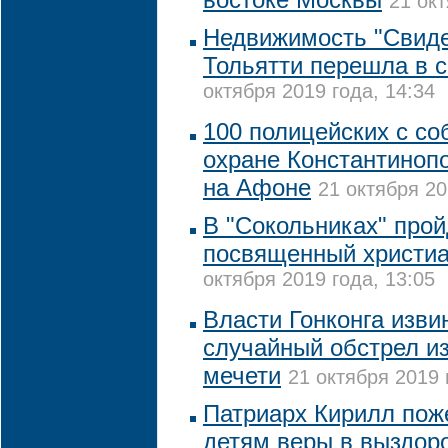
21 окт
Недвижимость "Свиде
Тольятти перешла в 
октября 2019 года, 14:34
100 полицейских с со
охране Константинопо
на Афоне
21 октября 20
В "Сокольниках" прой
посвященный христиа
октября 2019 года, 13:05
Власти Гонконга изви
случайный обстрел из
мечети
21 октября 2019 
Патриарх Кирилл пож
детям веры в выздор