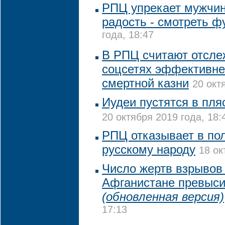
РПЦ упрекает мужчин,
радость - смотреть ф
года, 18:47
В РПЦ считают отсле
соцсетях эффективне
смертной казни
20 окт
Иудеи пустятся в пля
20 октября 2019 года, 18:
РПЦ отказывает в по
русскому народу
18 ок
Число жертв взрывов 
Афганистане превыси
(обновленная версия)
17:13