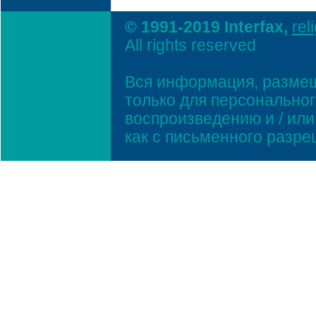
© 1991-2019 Interfax,
rel
All rights reserved
Вся информация, размещ
только для персонально
воспроизведению и / ил
как с письменного разр