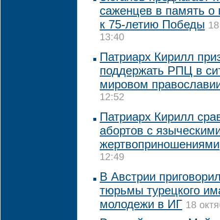
саженцев в память о 
к 75-летию Победы
18
13:40
Патриарх Кирилл при
поддержать РПЦ в си
мировом православи
12:52
Патриарх Кирилл сра
абортов с языческим
жертвоприношениями
12:49
В Австрии приговорил
тюрьмы турецкого им
молодежи в ИГ
18 октя