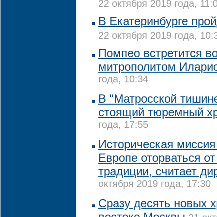
22 октября 2019 года, 11:
В Екатеринбурге про
22 октября 2019 года, 10:
Помпео встретится во
митрополитом Илари
года, 10:34
В "Матросской тишине
стоящий тюремный х
года, 17:55
Историческая миссия 
Европе оторваться от
традиции, считает ди
октября 2019 года, 17:30
Сразу десять новых х
востоке Москвы