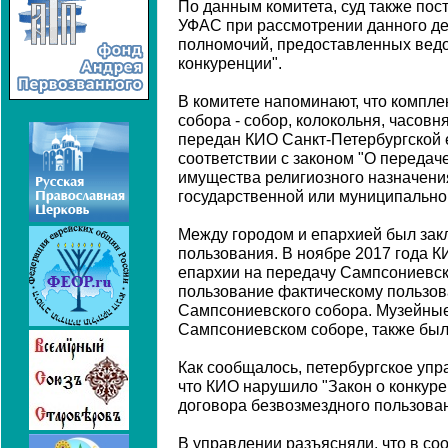
По данным комитета, суд также пос
УФАС при рассмотрении данного д
полномочий, предоставленных вед
конкуренции".
В комитете напоминают, что компл
собора - собор, колокольня, часовн
передан КИО Санкт-Петербургской е
соответствии с законом "О переда
имущества религиозного назначени
государственной или муниципально
Между городом и епархией был зак
пользования. В ноябре 2017 года 
епархии на передачу Сампсониевск
пользование фактическому пользов
Сампсониевского собора. Музейны
Сампсониевском соборе, также был
Как сообщалось, петербургское уп
что КИО нарушило "Закон о конкур
договора безвозмездного пользова
В управлении разъясняли, что в соо