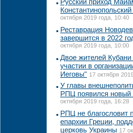
Русский приход Майа
Константинопольский
октября 2019 года, 10:40
Реставрация Новодев
завершится в 2022 го
октября 2019 года, 10:00
Двое жителей Кубани
участии в организаци
Иеговы"
17 октября 2019
У главы внешнеполит
РПЦ появился новый 
октября 2019 года, 16:28
РПЦ не благословит 
епархии Греции, под
церковь Украины
17 о