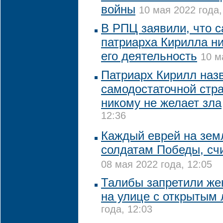
войны
10 мая 2022 года,
В РПЦ заявили, что с
патриарха Кирилла ни
его деятельность
10 м
Патриарх Кирилл наз
самодостаточной стра
никому не желает зла
12:36
Каждый еврей на зем
солдатам Победы, сч
08 мая 2022 года, 12:05
Талибы запретили же
на улице с открытым
года, 12:03