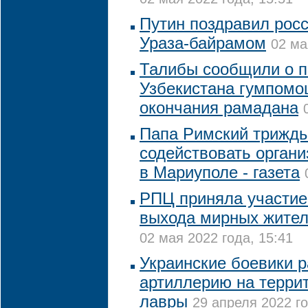
Путин поздравил рос
Ураза-байрамом
02 ма
Талибы сообщили о п
Узбекистана гумпомо
окончания рамадана
Папа Римский трижд
содействовать орган
в Мариуполе - газета
РПЦ приняла участие
выхода мирных жител
02 мая 2022 года, 15:41
Украинские боевики 
артиллерию на терри
лавры
29 апреля 2022 го