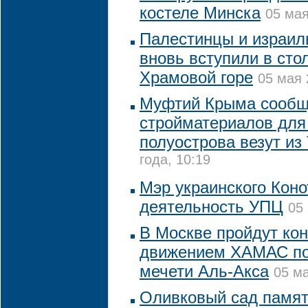
костеле Минска
05 мая
Палестинцы и израил
вновь вступили в сто
Храмовой горе
05 мая 
Муфтий Крыма сообщи
стройматериалов для
полуострова везут из
года, 10:19
Мэр украинского Коно
деятельность УПЦ
05
В Москве пройдут кон
движением ХАМАС по 
мечети Аль-Акса
05 ма
Оливковый сад памят