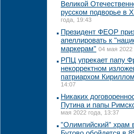
Великой Отечественн
русском подворье в 
года, 19:43
Президент ФЕОР приз
апеллировать к "нац
маркерам"
04 мая 2022 
РПЦ упрекает папу Ф
некорректном изложен
патриархом Кирилло
14:07
Никаких договореннос
Путина и папы Римско
мая 2022 года, 13:37
"Олимпийский" храм 
Бутово обойдется в 8