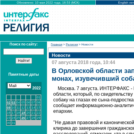
Обновлено: 10 мая 2022 года, 16:53 (МСК)
English ver
Поиск по сайту:
Главная
>
Религия
> Новости
Новости
07 августа 2018 года, 10:44
В Орловской области за
Памятные даты
монах, изувечивший соб
2022
Москва. 7 августа. ИНТЕРФАКС - 
области, который, по свидетельств
01
собаку на глазах ее сына-подростка
02
03
04
05
06
07
08
сообщает информационно-аналитич
09
10
11
12
13
14
15
епархии.
16
17
18
19
20
21
22
23
24
25
26
27
28
29
"Не давая правовой и канонической
30
31
клирика до завершения гражданског
расследований, отмечаем, что в сл