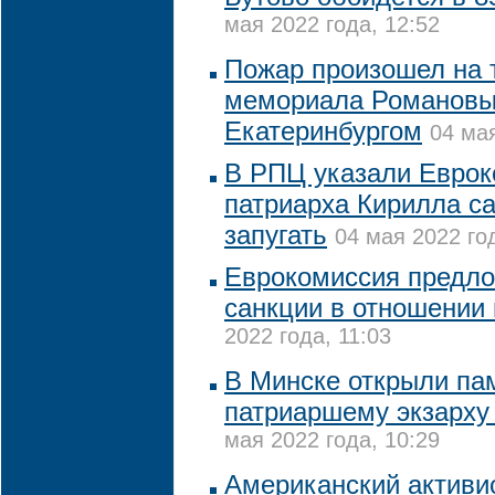
мая 2022 года, 12:52
Пожар произошел на 
мемориала Романовы
Екатеринбургом
04 мая
В РПЦ указали Еврок
патриарха Кирилла с
запугать
04 мая 2022 го
Еврокомиссия предло
санкции в отношении
2022 года, 11:03
В Минске открыли па
патриаршему экзарху
мая 2022 года, 10:29
Американский активи