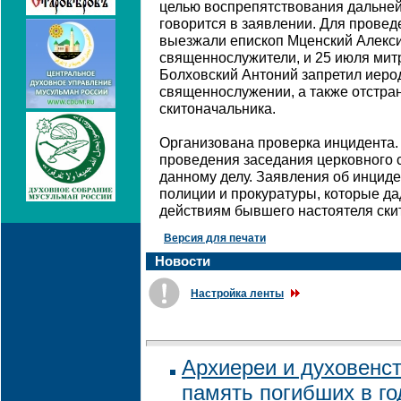
целью воспрепятствования дальне
говорится в заявлении. Для прове
выезжали епископ Мценский Алекси
священнослужители, и 25 июля мит
Болховский Антоний запретил иеро
священнослужении, а также отстра
скитоначальника.
Организована проверка инцидента.
проведения заседания церковного 
данному делу. Заявления об инцид
полиции и прокуратуры, которые да
действиям бывшего настоятеля ски
Версия для печати
Новости
Настройка ленты
Архиереи и духовенс
память погибших в г