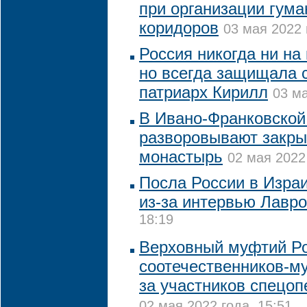
при организации гум
коридоров
03 мая 2022 
Россия никогда ни на 
но всегда защищала с
патриарх Кирилл
03 ма
В Ивано-Франковской
разворовывают закры
монастырь
02 мая 2022
Посла России в Изра
из-за интервью Лавр
18:19
Верховный муфтий Ро
соотечественников-м
за участников спецоп
02 мая 2022 года, 15:51