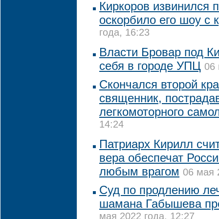
Киркоров извинился п
оскорбило его шоу с 
года, 16:23
Власти Бровар под К
себя в городе УПЦ
06 
Скончался второй кр
священник, пострада
легкомоторного само
14:24
Патриарх Кирилл счит
вера обеспечат Росси
любым врагом
06 мая 
Суд по продлению леч
шамана Габышева про
мая 2022 года, 12:27