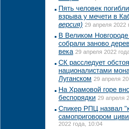
Пять человек погибли
взрыва у мечети в К
версия)
29 апреля 2022 
В Великом Новгороде
собрали заново дере
века
29 апреля 2022 года
СК расследует обсто
националистами мона
Луганском
29 апреля 20
На Храмовой горе вн
беспорядки
29 апреля 2
Спикер РПЦ назвал "
самоприговором циви
2022 года, 10:04