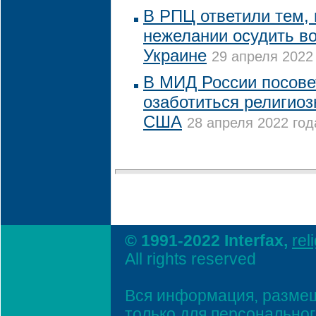
В РПЦ ответили тем, 
нежелании осудить в
Украине
29 апреля 2022 
В МИД России посове
озаботиться религио
США
28 апреля 2022 год
© 1991-2022 Interfax,
rel
All rights reserved
Вся информация, размещ
только для персонально