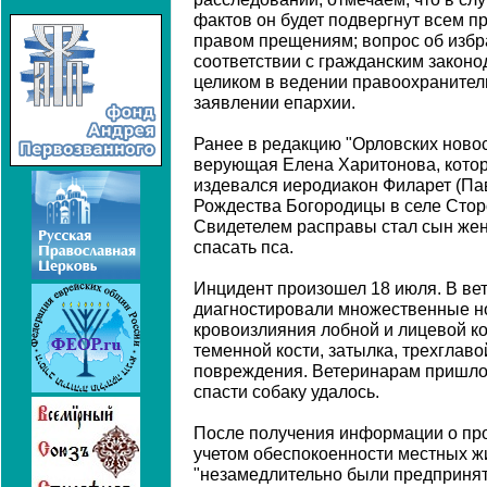
фактов он будет подвергнут всем 
правом прещениям; вопрос об избр
соответствии с гражданским законо
целиком в ведении правоохранитель
заявлении епархии.
Ранее в редакцию "Орловских ново
верующая Елена Харитонова, котора
издевался иеродиакон Филарет (Пав
Рождества Богородицы в селе Стор
Свидетелем расправы стал сын же
спасать пса.
Инцидент произошел 18 июля. В ве
диагностировали множественные но
кровоизлияния лобной и лицевой ко
теменной кости, затылка, трехглав
повреждения. Ветеринарам пришлос
спасти собаку удалось.
После получения информации о пр
учетом обеспокоенности местных ж
"незамедлительно были предпринят