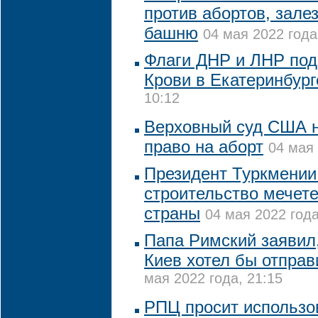
против абортов, зале
башню
04 мая 2022 года
Флаги ДНР и ЛНР под
Крови в Екатеринбург
10:12
Верховный суд США 
право на аборт
04 мая 
Президент Туркмении
строительство мечете
страны
04 мая 2022 года
Папа Римский заявил,
Киев хотел бы отправ
мая 2022 года, 21:15
РПЦ просит использо