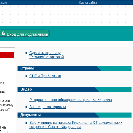
x.com
Карта сайта
Вход
для подписчиков
Сделать страницу
"Религия" стартовой
Страны
СНГ и Прибалтика
ших
Видео
нах.
Рождественское обращение патриарха Кирилла
то его
ианскому
Все видеоматериалы
зета".
Документы
Выступление патриарха Кирилла на X Парламентских
встречах в Совете Федерации
м на
 После