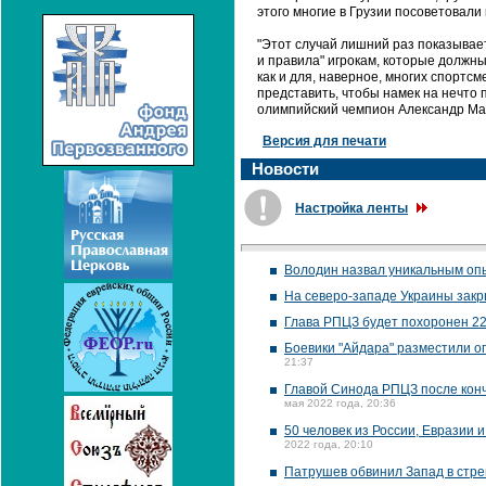
этого многие в Грузии посоветовали
"Этот случай лишний раз показывает
и правила" игрокам, которые должн
как и для, наверное, многих спортс
представить, чтобы намек на нечто п
олимпийский чемпион Александр Ма
Версия для печати
Новости
Настройка ленты
Володин назвал уникальным оп
На северо-западе Украины закр
Глава РПЦЗ будет похоронен 22
Боевики "Айдара" разместили о
21:37
Главой Синода РПЦЗ после кон
мая 2022 года, 20:36
50 человек из России, Евразии
2022 года, 20:10
Патрушев обвинил Запад в стре