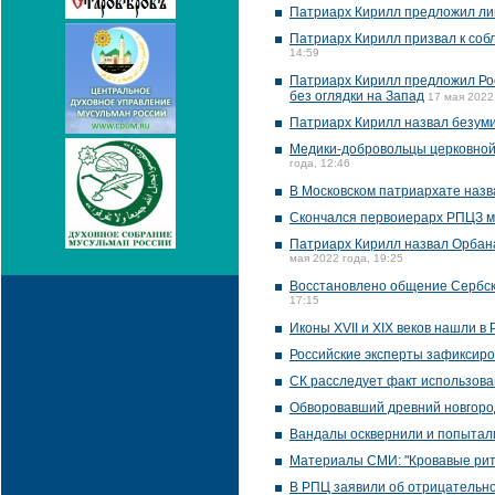
Патриарх Кирилл предложил ли
Патриарх Кирилл призвал к соб
14:59
Патриарх Кирилл предложил Ро
без оглядки на Запад
17 мая 2022
Патриарх Кирилл назвал безуми
Медики-добровольцы церковной
года, 12:46
В Московском патриархате наз
Скончался первоиерарх РПЦЗ 
Патриарх Кирилл назвал Орбана
мая 2022 года, 19:25
Восстановлено общение Сербско
17:15
Иконы XVII и XIX веков нашли в
Российские эксперты зафиксиро
СК расследует факт использова
Обворовавший древний новгоро
Вандалы осквернили и попытал
Материалы СМИ: "Кровавые риту
В РПЦ заявили об отрицательн