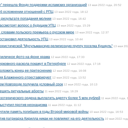
е" перешла Фонду поддержки исламских организаций
13 мая 2022 года, 20:52
 об осложнении отношений с РПЦ
13 мая 2022 года, 18:12
в результате попадания молнии
13 мая 2022 года, 16:42
рассмотрят вопрос о будущем УПЦ
13 мая 2022 года, 15:29
словами польского премьера о русском мире
13 мая 2022 года, 12:37
иостановил деятельность УПЦ
13 мая 2022 года, 10:44
ористической "Мусульманскую религиозную группу поселка Кушкуль"
13 мая 20
риличное фото на фоне храма
12 мая 2022 года, 17:33
ерковного раскола покажут в Петербурге
12 мая 2022 года, 17:16
положить конец ее притеснению
12 мая 2022 года, 16:08
ия Блаженного отреставрируют
12 мая 2022 года, 13:52
нем Новгороде получила условный срок
12 мая 2022 года, 10:13
решить ритуальные аборты
11 мая 2022 года, 16:29
эзотерического ордена выплатить адепту более 5 млн рублей
11 мая 2022 года, 
ыступил против неонацизма
11 мая 2022 года, 11:12
чтили память погибших в годы Второй мировой войны
10 мая 2022 года, 16:53
тив патриарха Кирилла никак не повлияют на его деятельность
10 мая 2022 год