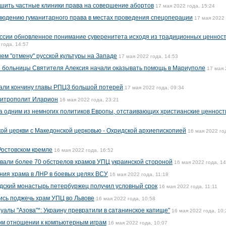
шить частные клиники права на совершение абортов
17 мая 2022 года, 15:24
людению гуманитарного права в местах проведения спецоперации
17 мая 2022 
ссии обновленное понимание суверенитета исходя из традиционных ценност
 года, 14:57
ем "отмену" русской культуры на Западе
17 мая 2022 года, 14:53
 больницы Cвятителя Алексия начали оказывать помощь в Мариуполе
17 мая
вали кончину главы РПЦЗ большой потерей
17 мая 2022 года, 09:34
митрополит Иларион
16 мая 2022 года, 23:21
 одним из немногих политиков Европы, отстаивающих христианские ценност
й церкви с Македонской церковью - Охридской архиепископией
16 мая 2022 го
 Ростовском кремле
16 мая 2022 года, 16:52
вали более 70 обстрелов храмов УПЦ украинской стороной
16 мая 2022 года, 14
ния храма в ЛНР в боевых целях ВСУ
16 мая 2022 года, 11:18
дский монастырь петербуржец получил условный срок
16 мая 2022 года, 11:11
ись поджечь храм УПЦ во Львове
16 мая 2022 года, 10:58
алы "Азова"*: Украину превратили в сатанинское капище"
16 мая 2022 года, 10:
ом отношении к компьютерным играм
16 мая 2022 года, 10:07