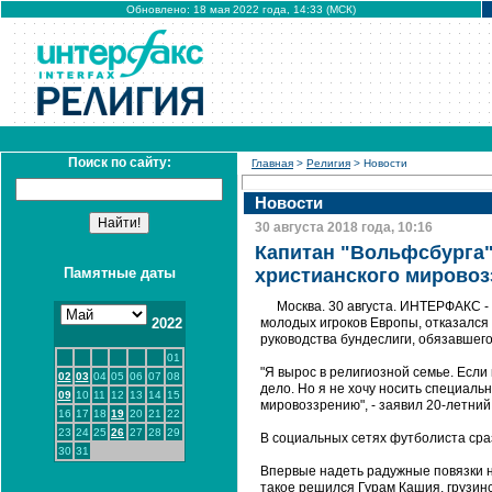
Обновлено: 18 мая 2022 года, 14:33 (МСК)
Поиск по сайту:
Главная
>
Религия
> Новости
Новости
30 августа 2018 года, 10:16
Капитан "Вольфсбурга"
Памятные даты
христианского мировоз
Москва. 30 августа. ИНТЕРФАКС - 
2022
молодых игроков Европы, отказался 
руководства бундеслиги, обязавшего
01
"Я вырос в религиозной семье. Если 
02
03
04
05
06
07
08
дело. Но я не хочу носить специаль
09
10
11
12
13
14
15
мировоззрению", - заявил 20-летний 
16
17
18
19
20
21
22
23
24
25
26
27
28
29
В социальных сетях футболиста сра
30
31
Впервые надеть радужные повязки н
такое решился Гурам Кашия, грузин