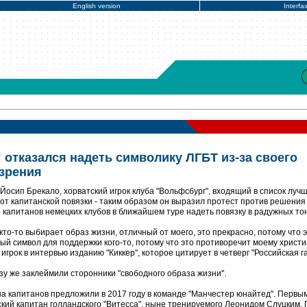
English version
Interfa
 отказался надеть символику ЛГБТ из-за своего
зрения
Йосип Брекало, хорватский игрок клуба "Вольфсбург", входящий в список луч
от капитанской повязки - таким образом он выразил протест против решения
 капитанов немецких клубов в ближайшем туре надеть повязку в радужных то
кто-то выбирает образ жизни, отличный от моего, это прекрасно, потому что э
ный символ для поддержки кого-то, потому что это противоречит моему христ
игрок в интервью изданию "Киккер", которое цитирует в четверг "Российская га
зу же заклеймили сторонники "свободного образа жизни".
а капитанов предложили в 2017 году в команде "Манчестер юнайтед". Первы
ский капитан голландского "Витесса", ныне тренируемого Леонидом Слуцким.