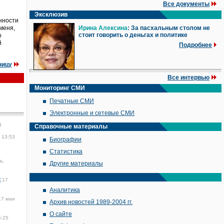
Все документы
Эксклюзив
енности
меня,
Ирина Алексина
: За пасхальным столом не
стоит говорить о деньгах и политике
о
й
Подробнее
ницу
Все интервью
Мониторинг СМИ
Печатные СМИ
Электронные и сетевые СМИ
3
Справочные материалы
 13:53
Биографии
Статистика
а,
Другие материалы
к
17
Аналитика
17 мая
Архив новостей 1989-2004 гг.
О сайте
5:25