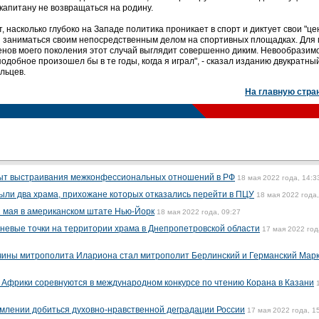
 капитану не возвращаться на родину.
, насколько глубоко на Западе политика проникает в спорт и диктует свои "ц
ы заниматься своим непосредственным делом на спортивных площадках. Для 
менов моего поколения этот случай выглядит совершенно диким. Невообразим
одобное произошел бы в те годы, когда я играл", - сказал изданию двукратны
льцев.
На главную стра
ыт выстраивания межконфессиональных отношений в РФ
18 мая 2022 года, 14:3
ыли два храма, прихожане которых отказались перейти в ПЦУ
18 мая 2022 года,
 мая в американском штате Нью-Йорк
18 мая 2022 года, 09:27
гневые точки на территории храма в Днепропетровской области
17 мая 2022 год
чины митрополита Илариона стал митрополит Берлинский и Германский Мар
 и Африки соревнуются в международном конкурсе по чтению Корана в Казани
млении добиться духовно-нравственной деградации России
17 мая 2022 года, 1