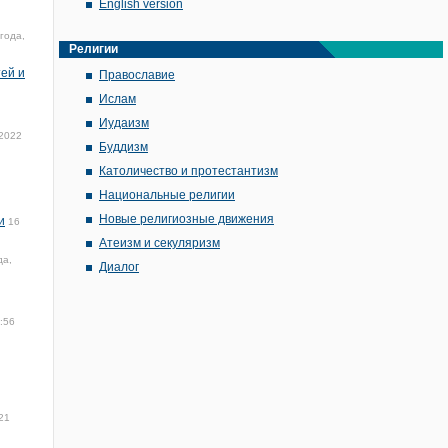
English version
года,
Религии
ей и
Православие
Ислам
Иудаизм
 2022
Буддизм
Католичество и протестантизм
Национальные религии
Новые религиозные движения
и
16
Атеизм и секуляризм
да,
Диалог
:56
21