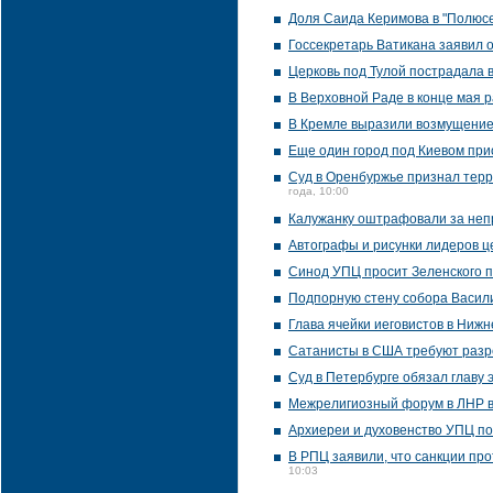
Доля Саида Керимова в "Полюс
Госсекретарь Ватикана заявил
Церковь под Тулой пострадала 
В Верховной Раде в конце мая 
В Кремле выразили возмущение 
Еще один город под Киевом пр
Суд в Оренбуржье признал терр
года, 10:00
Калужанку оштрафовали за неп
Автографы и рисунки лидеров ц
Синод УПЦ просит Зеленского 
Подпорную стену собора Васил
Глава ячейки иеговистов в Ниж
Сатанисты в США требуют раз
Суд в Петербурге обязал главу 
Межрелигиозный форум в ЛНР в
Архиереи и духовенство УПЦ по
В РПЦ заявили, что санкции про
10:03