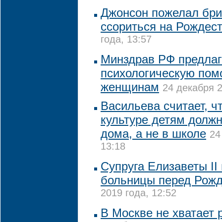
Джонсон пожелал бри
ссориться на Рождес
года, 13:57
Минздрав РФ предлаг
психологическую по
женщинам
24 декабря 2
Васильева считает, ч
культуре детям долж
дома, а не в школе
24
13:18
Супруга Елизаветы II
больницы перед Рож
2019 года, 12:52
В Москве не хватает