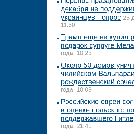
Перенос праздновани
декабря не поддержи
украинцев - опрос
25 
11:50
Трамп еще не купил 
подарок супруге Мел
года, 10:28
Около 50 домов унич
чилийском Вальпараи
рождественский соче
года, 10:09
Российские евреи со
в оценке польского п
поддержавшего Гитле
года, 21:41