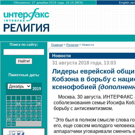
Обновлено: 27 декабря 2019 года, 19:16 (МСК)
English ver
Поиск по сайту:
Главная
>
Религия
> Новости
Новости
31 августа 2018 года, 13:03
Лидеры еврейской общи
Памятные даты
Кобзона в борьбу с нац
ксенофобией
(дополненн
2019
Москва. 30 августа. ИНТЕРФАКС 
01
соболезнования семье Иосифа Кобзо
02
03
04
05
06
07
08
борьбу с антисемитизмом.
09
10
11
12
13
14
15
16
17
18
19
20
21
22
23
24
25
26
27
28
29
"Это был в полном смысле слова го
30
31
его, еще совсем молодого человека
аппаратчики уговаривали сменить 