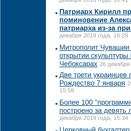
декабря 2019 года, 10:41
Патриарх Кирилл п
поминовение Алекс
патриарха из-за пр
декабря 2019 года, 16:29
Митрополит Чувашии 
открытии скульптуры 
Чебоксарах
26 декабря 
Две трети украинцев 
Рождество 7 января
2
15:59
Более 100 "программ
построено за девять 
декабря 2019 года, 15:34
Церковный бухгалтер