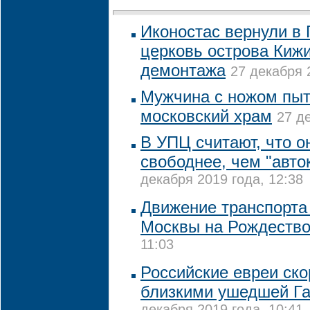
Иконостас вернули в
церковь острова Кижи
демонтажа
27 декабря 
Мужчина с ножом пыт
московский храм
27 д
В УПЦ считают, что он
свободнее, чем "авт
декабря 2019 года, 12:38
Движение транспорта 
Москвы на Рождеств
11:03
Российские евреи ско
близкими ушедшей Г