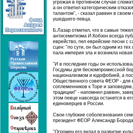
угрожая в противном случае слома
а он ответил категорическим отказо
талантом", - сказал раввин в свое
ушедшего певца.
Б.Лазар отметил, что в самые тяже
антисемитизма И.Кобзон всегда пу
еврейство, пел еврейские песни с
сцен: "по сути, он был одним из те
пала империя зла и возникла новая
"И в последние годы он использова
Госдумы для бескомпромиссной бо
национализмом и юдофобией, а пос
Общественного совета ФЕОР - для
соплеменников к Торе и заповедям,
традиции!" - напомнил раввин, заве
этом певце навсегда останется в ег
единоверцев в России.
Свои глубокие соболезнования сем
президент ФЕОР Александр Борода
"Огромен его вклад в развитие куль