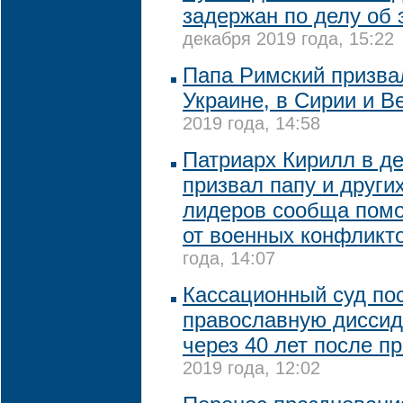
задержан по делу об
декабря 2019 года, 15:22
Папа Римский призва
Украине, в Сирии и В
2019 года, 14:58
Патриарх Кирилл в д
призвал папу и други
лидеров сообща пом
от военных конфликт
года, 14:07
Кассационный суд по
православную диссид
через 40 лет после п
2019 года, 12:02