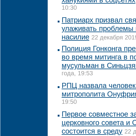
10:30
Патриарх призвал св
улаживать проблемы в
насилие
22 декабря 2019
Полиция Гонконга пр
во время митинга в п
мусульман в Синьцзя
года, 19:53
РПЦ назвала человек
митрополита Онуфри
19:50
Первое совместное з
церковного совета и
состоится в среду
22 