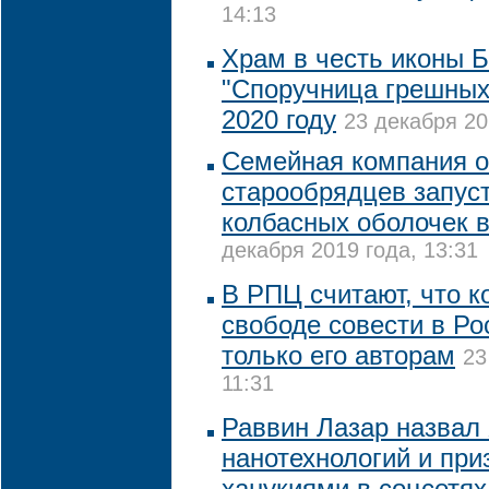
14:13
Храм в честь иконы 
"Споручница грешных"
2020 году
23 декабря 20
Семейная компания 
старообрядцев запус
колбасных оболочек в
декабря 2019 года, 13:31
В РПЦ считают, что к
свободе совести в Ро
только его авторам
23
11:31
Раввин Лазар назвал
нанотехнологий и при
ханукиями в соцсетях