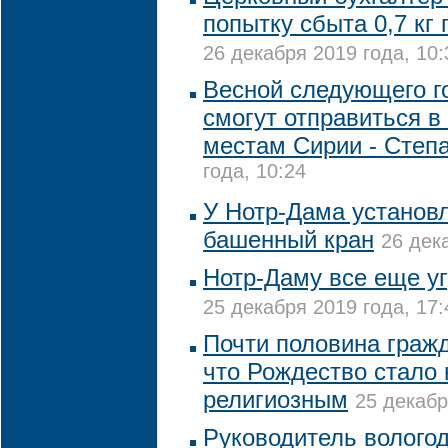
попытку сбыта 0,7 кг 
26 декабря 2019 года, 10:
Весной следующего г
смогут отправиться в
местам Сирии - Степ
года, 10:24
У Нотр-Дама установл
башенный кран
26 дек
Нотр-Даму все еще у
25 декабря 2019 года, 17:
Почти половина граж
что Рождество стало 
религиозным
25 декабр
Руководитель вологод