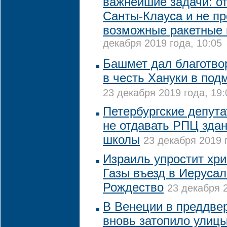
важнейшие задачи: о
Санты-Клауса и не пр
возможные ракетные
декабря 2019 года, 10:05
Башмет дал благотво
в честь Хануки в под
23 декабря 2019 года, 19:
Петербургские депута
не отдавать РПЦ зда
школы
23 декабря 2019 
Израиль упростит хри
Газы въезд в Иеруса
Рождество
23 декабря 2
В Венеции в преддве
вновь затопило улиц