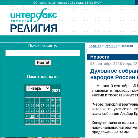
Обновлено: 18 января 2021 года, 13:03 (МСК)
Поиск по сайту:
Главная
>
Религия
> Новости
Новости
03 сентября 2018 года, 12
Духовное собран
Памятные даты
народов России 
Москва. 3 сентября. И
2021
университет проведут ме
России и тюркоязычных с
01
02
03
"Через поиск литературны
04
05
06
07
08
09
10
которые тянутся сквозь в
11
12
13
14
15
16
17
глава собрания Альбир Кр
18
19
20
21
22
23
24
25
26
27
28
29
30
31
Конкурс призван выявить
национальных литератур 
предложенные темы.