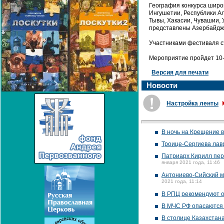
География конкурса широк
Ингушетии, Республики Ал
Тывы, Хакасии, Чувашии, 
представлены Азербайджа
Участниками фестиваля с
Мероприятие пройдет 10-
Версия для печати
Новости
Настройка ленты
В ночь на Крещение в
Троице-Сергиева лав
Патриарх Кирилл пер
января 2021 года, 11:46
Антониево-Сийский м
2021 года, 11:14
В РПЦ рекомендуют от
В МЧС РФ опасаются 
В столице Казахстан