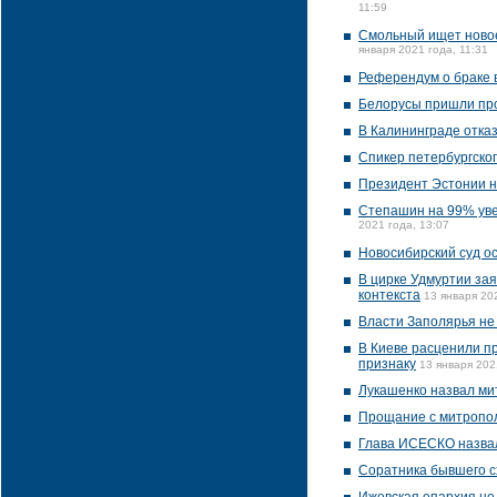
11:59
Смольный ищет новое
января 2021 года, 11:31
Референдум о браке 
Белорусы пришли пр
В Калининграде отка
Спикер петербургско
Президент Эстонии н
Степашин на 99% увер
2021 года, 13:07
Новосибирский суд ос
В цирке Удмуртии зая
контекста
13 января 202
Власти Заполярья не
В Киеве расценили пр
признаку
13 января 202
Лукашенко назвал ми
Прощание с митропол
Глава ИСЕСКО назвал
Соратника бывшего с