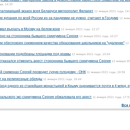
 усматривает нарушений закона в демонстрации нацистской символики на жи
да, 14:35
патриарший экзарх всея Беларуси митрополит Филарет
12 января 2021 года, 14:
 купания по всей России из-за пандемии не нужно, считают в Госдуме
12 янв
ал въехать в Москву на белом коне
12 января 2021 года, 12:27
ено на сторонника бывшего схиигумена Сергия
12 января 2021 года, 10:27
ии обеспокоен снижением качества образования школьников на "удаленке"
12 
реновации подобраны площадки под храмы
12 января 2021 года, 10:04
 отказался отменить арест сторонника бывшего схиигумена Сергия
12 января 20
 схимонах Сергий проводит сухую голодовку - ОНК
11 января 2021 года, 19:59
т на религиозные обряды
11 января 2021 года, 18:44
од одного из старейших монастырей в Крыму оценивается почти в 4 млрд. 
альского экс-схиигумена Сергия обжаловала его арест
11 января 2021 года, 17:5
Все 