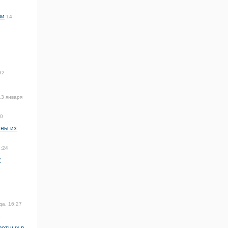
ви
14
32
13 января
10
аны из
1:24
у
да, 16:27
1