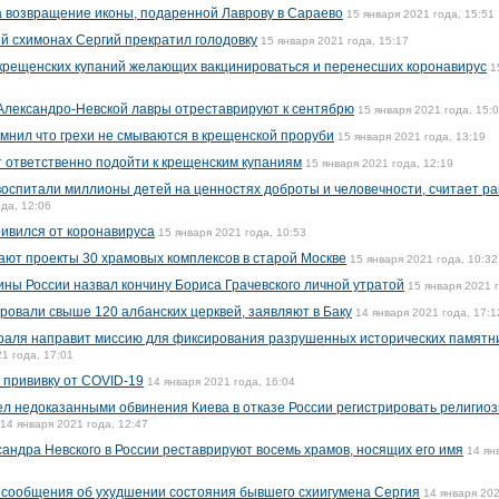
а возвращение иконы, подаренной Лаврову в Сараево
15 января 2021 года, 15:51
 схимонах Сергий прекратил голодовку
15 января 2021 года, 15:17
 крещенских купаний желающих вакцинироваться и перенесших коронавирус
1
Александро-Невской лавры отреставрируют к сентябрю
15 января 2021 года, 15:
нил что грехи не смываются в крещенской проруби
15 января 2021 года, 13:19
 ответственно подойти к крещенским купаниям
15 января 2021 года, 12:19
воспитали миллионы детей на ценностях доброты и человечности, считает ра
да, 12:06
ивился от коронавируса
15 января 2021 года, 10:53
ают проекты 30 храмовых комплексов в старой Москве
15 января 2021 года, 10:32
ины России назвал кончину Бориса Грачевского личной утратой
15 января 2021 г
ровали свыше 120 албанских церквей, заявляют в Баку
14 января 2021 года, 17:1
аля направит миссию для фиксирования разрушенных исторических памятни
1 года, 17:01
 прививку от COVID-19
14 января 2021 года, 16:04
чел недоказанными обвинения Киева в отказе России регистрировать религио
14 января 2021 года, 12:47
сандра Невского в России реставрируют восемь храмов, носящих его имя
14 ян
сообщения об ухудшении состояния бывшего схиигумена Сергия
14 января 202