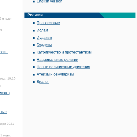
English version
Религии
5 января
Православие
Ислам
03
Иудаизм
Буддизм
ввин
Католичество и протестантизм
Национальные религии
Новые религиозные движения
Атеизм и секуляризм
ода, 10:10
Диалог
2
ков в
зные
варя 2021
1 года,