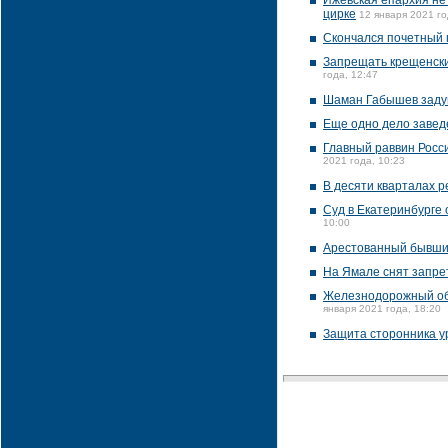
Ижевская епархия не
цирке
12 января 2021 го
Скончался почетный 
Запрещать крещенские
года, 12:47
Шаман Габышев задум
Еще одно дело завед
Главный раввин Росс
2021 года, 10:23
В десяти кварталах 
Суд в Екатеринбурге
10:00
Арестованный бывший
На Ямале снят запре
Железнодорожный обх
января 2021 года, 18:20
Защита сторонника ур