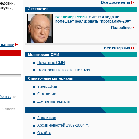
Все документы
ордовии,
Якутии,
Эксклюзив
Владимир Ресин
: Никакая беда не
помешает реализовать "программу-200"
Подробнее
траницу
Все интервью
Мониторинг СМИ
Печатные СМИ
Электронные и сетевые СМИ
Справочные материалы
Биографии
Статистика
Москвы
18
Другие материалы
18 января
Аналитика
Архив новостей 1989-2004 гг.
О сайте