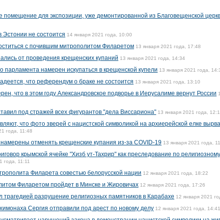
 помещение для экспозиции, уже демонтированной из Благовещенской церк
в Эстонии не состоится
14 января 2021 года, 10:00
оститься с почившим митрополитом Филаретом
13 января 2021 года, 17:48
зались от проведения крещенских купаний
13 января 2021 года, 14:34
го парламента намерен искупаться в крещенской купели
13 января 2021 года, 14:
адеется, что референдум о браке не состоится
13 января 2021 года, 13:10
ен, что в этом году Александровское подворье в Иерусалиме вернут России
тавил под стражей всех фигурантов "дела Виссариона"
13 января 2021 года, 12:
вляют, что фото зверей с нацистской символикой на архиерейской елке вырв
1 года, 11:48
 намерены отменять крещенские купания из-за COVID-19
13 января 2021 года, 1
иговор крымской ячейке "Хизб ут-Тахрир" как преследование по религиозном
1 года, 11:11
трополита Филарета совестью белорусской нации
12 января 2021 года, 18:22
итом Филаретом пройдет в Минске и Жировичах
12 января 2021 года, 17:26
 трагедией разрушение религиозных памятников в Карабахе
12 января 2021 го
химонаха Сергия отправили под арест по новому делу
12 января 2021 года, 14:4