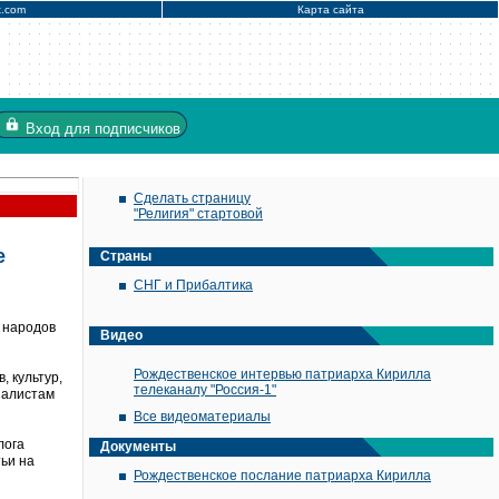
x.com
Карта сайта
Вход
для подписчиков
Сделать страницу
"Религия" стартовой
е
Страны
СНГ и Прибалтика
 народов
Видео
Рождественское интервью патриарха Кирилла
, культур,
телеканалу "Россия-1"
рналистам
Все видеоматериалы
лога
Документы
ьи на
Рождественское послание патриарха Кирилла