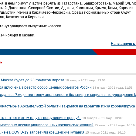
а: в нем примут участие ребята из Татарстана, Башкортостана, Марий Эл, М
тай, Дагестана, Северной Осетии, Адыгеи, Калмыкии, Крыма, Коми, Карелии, 
Удмуртии, Чечни и Карачаево-Черкессии. Среди тюркоязычных стран будут
н, Казахстан и Киргизия.
танут учащиеся выпускных классов.
14 ноября в Казани.
На главную с
 Москве будет до 23 градусов мороза
18 января 2021 года, 13:03
ра включена в реестр особо ценных объектов России
18 января 2021 года, 11:53
едал на Рождество тонну апельсинов в больницы и социальные учреждения 
онастырь в Архангельской области закрылся на карантин из-за коронавируса
казаться в этом году от погружения в прорубь
18 января 2021 года, 10:00
массовых несанкционированных крещенских купаний
15 января 2021 года, 16:16
а из-за COVID-19 запретили крещенские купания
15 января 2021 года, 16:10