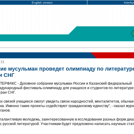
English version
Interfa
:11
ие мусульман проведет олимпиаду по литератур
и СНГ
НТЕРФАКС - Духовное собрание мусульман России и Казанский федеральный
ждународный фестиваль-олимпиаду для учащихся и студентов по литературе
тран СНГ.
х связей учащиеся смогут увидеть связи народностей, менталитетов, обычаев
ека. Именно такие проекты содействуют гражданскому единству", - сказал жу
ганов.
 талантливую молодежь, заинтересованную в исследовании разных форм диа
с русской литературой. Участникам будет предложено написать научные стат