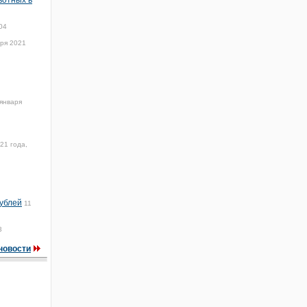
вотных в
04
аря 2021
января
21 года,
рублей
11
3
новости