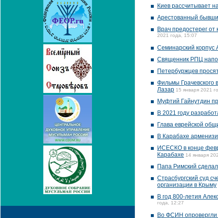
Киев рассчитывает н
Арестованный бывший
Врач предостерег от
2021 года, 15:07
Семинарский корпус 
Священник РПЦ напом
Петербуржцев просят
Фильмы Грачевского 
Лазар
15 января 2021 го
Муфтий Гайнутдин пр
В 2021 году разработ
Глава еврейской общ
В Карабахе арменизи
ИСЕСКО в конце февр
Карабахе
14 января 202
Папа Римский сделал
Страсбургский суд с
организации в Крыму
В год 800-летия Алек
года, 12:27
Во ФСИН опровергли 