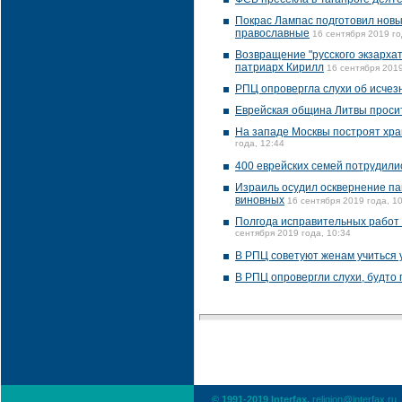
Покрас Лампас подготовил новы
православные
16 сентября 2019 го
Возвращение "русского экзарха
патриарх Кирилл
16 сентября 2019
РПЦ опровергла слухи об исчез
Еврейская община Литвы просит
На западе Москвы построят хра
года, 12:44
400 еврейских семей потрудили
Израиль осудил осквернение па
виновных
16 сентября 2019 года, 1
Полгода исправительных работ 
сентября 2019 года, 10:34
В РПЦ советуют женам учиться 
В РПЦ опровергли слухи, будто 
© 1991-2019 Interfax,
religion@interfax.ru