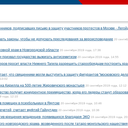
нников, подписавших письмо в защиту участников протестов в Москве - Легой
ать законы, чтобы не допускать преследования за вероисповедание
20 сентяб
овной храм в Новгородской области
20 сентября 2019 года, 17:36
 призвал государство выжигать антисемитизм
20 сентября 2019 года, 14:55
еров просит власти Нижнего Тагила разрешить старообрядцам построить хр
ает, что священники могли выступить в защиту фигурантов "московского дела
 13:02
рха Кирилла на 500-летие Жировичского монастыря
20 сентября 2019 года, 12:12
тво получит конкурентное преимущество, когда его лидеры станут образов
9 года, 12:10
помещен в психбольницу в Якутске
20 сентября 2019 года, 10:46
ечетей, считает муфтий Гайнутдин
20 сентября 2019 года, 10:36
отив крещения младенцев, появившихся благодаря ЭКО
19 сентября 2019 года, 20
го новгородского храма, возведенного после татаро-монгольского нашествия