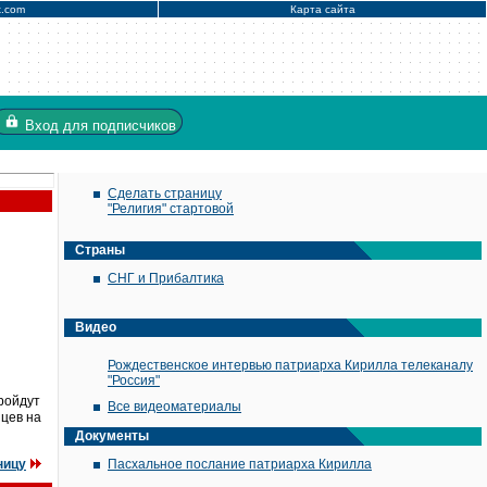
x.com
Карта сайта
Вход
для подписчиков
Сделать страницу
"Религия" стартовой
Страны
СНГ и Прибалтика
Видео
Рождественское интервью патриарха Кирилла телеканалу
"Россия"
ройдут
Все видеоматериалы
пцев на
Документы
ницу
Пасхальное послание патриарха Кирилла