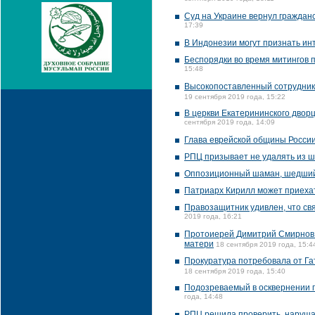
Суд на Украине вернул гражда
17:39
В Индонезии могут признать и
Беспорядки во время митингов 
15:48
Высокопоставленный сотрудник
19 сентября 2019 года, 15:22
В церкви Екатерининского двор
сентября 2019 года, 14:09
Глава еврейской общины Росси
РПЦ призывает не удалять из ш
Оппозиционный шаман, шедший 
Патриарх Кирилл может приехать
Правозащитник удивлен, что св
2019 года, 16:21
Протоиерей Димитрий Смирнов 
матери
18 сентября 2019 года, 15:4
Прокуратура потребовала от Га
18 сентября 2019 года, 15:40
Подозреваемый в осквернении п
года, 14:48
РПЦ решила проверить, нарушал