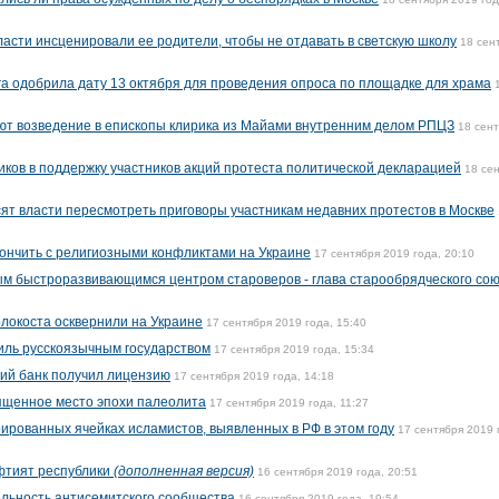
ласти инсценировали ее родители, чтобы не отдавать в светскую школу
18 сен
а одобрила дату 13 октября для проведения опроса по площадке для храма
ют возведение в епископы клирика из Майами внутренним делом РПЦЗ
18 сен
ков в поддержку участников акций протеста политической декларацией
18 се
т власти пересмотреть приговоры участникам недавних протестов в Москве
кончить с религиозными конфликтами на Украине
17 сентября 2019 года, 20:10
ым быстроразвивающимся центром староверов - глава старообрядческого со
локоста осквернили на Украине
17 сентября 2019 года, 15:40
аиль русскоязычным государством
17 сентября 2019 года, 15:34
ий банк получил лицензию
17 сентября 2019 года, 14:18
ященное место эпохи палеолита
17 сентября 2019 года, 11:27
ированных ячейках исламистов, выявленных в РФ в этом году
17 сентября 2019 
фтият республики
(дополненная версия)
16 сентября 2019 года, 20:51
ельность антисемитского сообщества
16 сентября 2019 года, 19:54