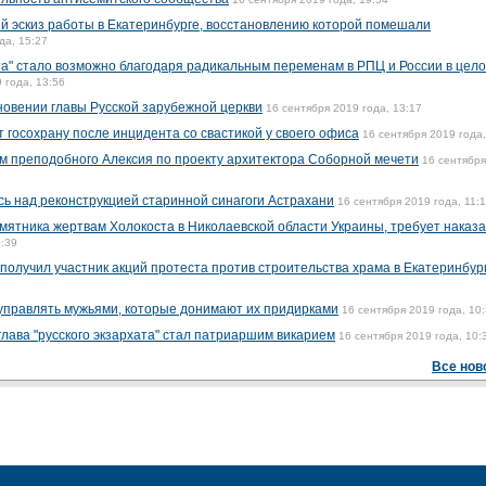
й эскиз работы в Екатеринбурге, восстановлению которой помешали
да, 15:27
та" стало возможно благодаря радикальным переменам в РПЦ и России в цело
 года, 13:56
новении главы Русской зарубежной церкви
16 сентября 2019 года, 13:17
 госохрану после инцидента со свастикой у своего офиса
16 сентября 2019 года,
м преподобного Алексия по проекту архитектора Соборной мечети
16 сентябр
сь над реконструкцией старинной синагоги Астрахани
16 сентября 2019 года, 11:
мятника жертвам Холокоста в Николаевской области Украины, требует наказа
0:39
получил участник акций протеста против строительства храма в Екатеринбур
управлять мужьями, которые донимают их придирками
16 сентября 2019 года, 10
глава "русского экзархата" стал патриаршим викарием
16 сентября 2019 года, 10:
Все нов