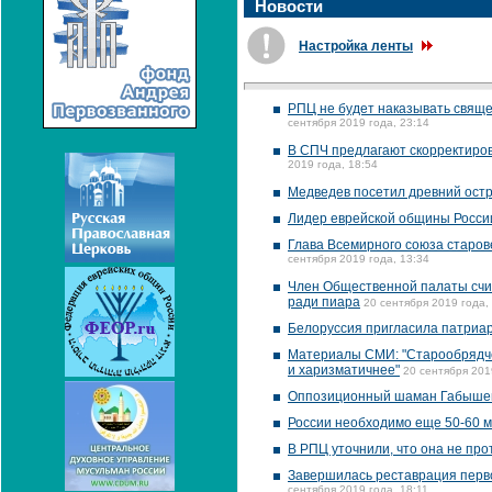
Новости
Настройка ленты
РПЦ не будет наказывать свяще
сентября 2019 года, 23:14
В СПЧ предлагают скорректиров
2019 года, 18:54
Медведев посетил древний остр
Лидер еврейской общины России
Глава Всемирного союза старов
сентября 2019 года, 13:34
Член Общественной палаты счит
ради пиара
20 сентября 2019 года,
Белоруссия пригласила патриа
Материалы СМИ: "Старообрядчес
и харизматичнее"
20 сентября 201
Оппозиционный шаман Габышев 
России необходимо еще 50-60 м
В РПЦ уточнили, что она не пр
Завершилась реставрация перво
сентября 2019 года, 18:11