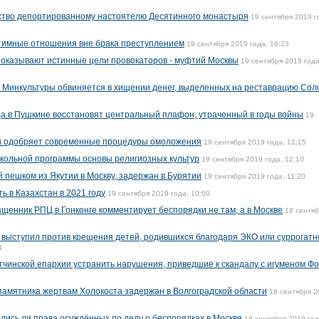
нство депортированному настоятелю Десятинного монастыря
19 сентября 2019 г
нтимные отношения вне брака преступлением
19 сентября 2019 года, 16:23
показывают истинные цели провокаторов - муфтий Москвы
19 сентября 2019 года
 Минкультуры обвиняется в хищении денег, выделенных на реставрацию Сол
ца в Пушкине восстановят центральный плафон, утраченный в годы войны
19
и одобряет современные процедуры омоложения
19 сентября 2019 года, 12:15
кольной программы основы религиозных культур
19 сентября 2019 года, 12:10
пешком из Якутии в Москву, задержан в Бурятии
19 сентября 2019 года, 11:20
 в Казахстан в 2021 году
19 сентября 2019 года, 10:00
ященник РПЦ в Гонконге комментирует беспорядки не там, а в Москве
18 сентя
выступил против крещения детей, родившихся благодаря ЭКО или суррогатн
4
тчинской епархии устранить нарушения, приведшие к скандалу с игуменом Ф
амятника жертвам Холокоста задержан в Волгоградской области
18 сентября 2
ись ли права осуждённых по делу о беспорядках в Москве
18 сентября 2019 год