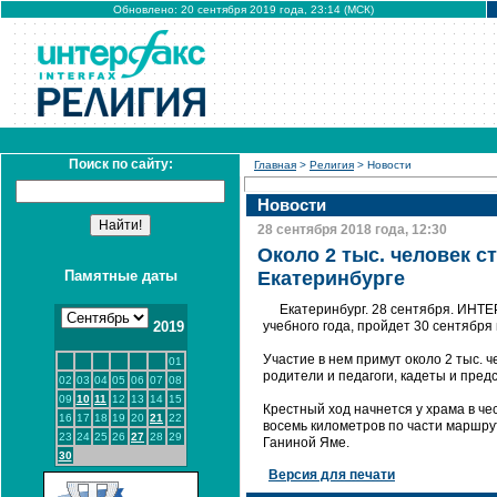
Обновлено: 20 сентября 2019 года, 23:14 (МСК)
Поиск по сайту:
Главная
>
Религия
> Новости
Новости
28 сентября 2018 года, 12:30
Около 2 тыс. человек с
Памятные даты
Екатеринбурге
Екатеринбург. 28 сентября. ИНТ
2019
учебного года, пройдет 30 сентября
Участие в нем примут около 2 тыс. ч
01
родители и педагоги, кадеты и пре
02
03
04
05
06
07
08
09
10
11
12
13
14
15
Крестный ход начнется у храма в ч
16
17
18
19
20
21
22
восемь километров по части маршру
23
24
25
26
27
28
29
Ганиной Яме.
30
Версия для печати