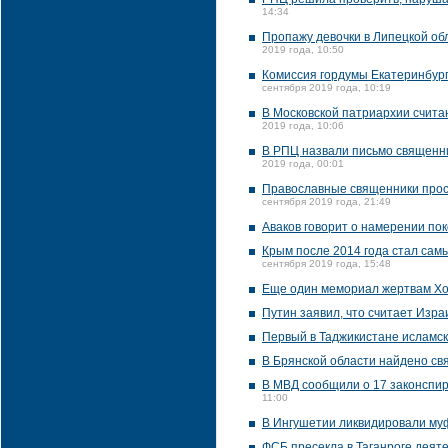
14:34
Пропажу девочки в Липецкой об
2019 года, 10:50
Комиссия гордумы Екатеринбург
сентября 2019 года, 10:19
В Московской патриархии счита
2019 года, 10:06
В РПЦ назвали письмо священни
2019 года, 00:01
Православные священники прося
сентября 2019 года, 21:49
Аваков говорит о намерении по
Крым после 2014 года стал сам
сентября 2019 года, 15:48
Еще один мемориал жертвам Хо
Путин заявил, что считает Изр
Первый в Таджикистане исламск
В Брянской области найдено св
В МВД сообщили о 17 законспир
11:00
В Ингушетии ликвидировали му
ФСБ пресекла в Таганроге деят