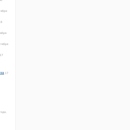
тября
18
тября
нтября
17
юза
17
года,