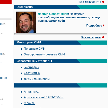
Все документы
Эксклюзив
Леонид Севастьянов
: Не изучив
старообрядчества, мы не сможем до конца
понять самих себя
да
20
Подробнее
ря
Все интервью
Мониторинг СМИ
Печатные СМИ
ам
20
Электронные и сетевые СМИ
Справочные материалы
"
Биографии
Статистика
аннее
Другие материалы
Аналитика
Архив новостей 1989-2004 гг.
:13
О сайте
19