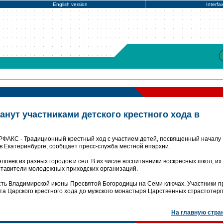
English version
Interfa
танут участниками детского крестного хода в
ЕРФАКС - Традиционный крестный ход с участием детей, посвященный началу
 в Екатеринбурге, сообщает пресс-служба местной епархии.
еловек из разных городов и сел. В их числе воспитанники воскресных школ, их
дставители молодежных приходских организаций.
есть Владимирской иконы Пресвятой Богородицы на Семи ключах. Участники п
та Царского крестного хода до мужского монастыря Царственных страстотер
На главную стра