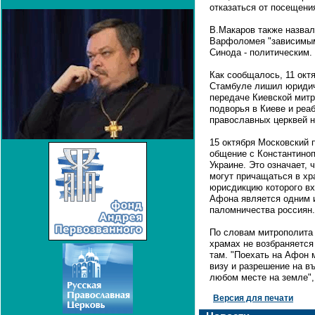
отказаться от посещени
В.Макаров также назвал
Варфоломея "зависимым
Синода - политическим.
Как сообщалось, 11 окт
Стамбуле лишил юридиче
передаче Киевской митр
подворья в Киеве и ре
православных церквей н
15 октября Московский 
общение с Константиноп
Украине. Это означает,
могут причащаться в хр
юрисдикцию которого вх
Афона является одним 
паломничества россиян.
По словам митрополита 
храмах не возбраняется
там. "Поехать на Афон
визу и разрешение на в
любом месте на земле", 
Версия для печати