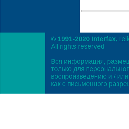
© 1991-2020 Interfax,
rel
All rights reserved
Вся информация, размещ
только для персонально
воспроизведению и / ил
как с письменного разр