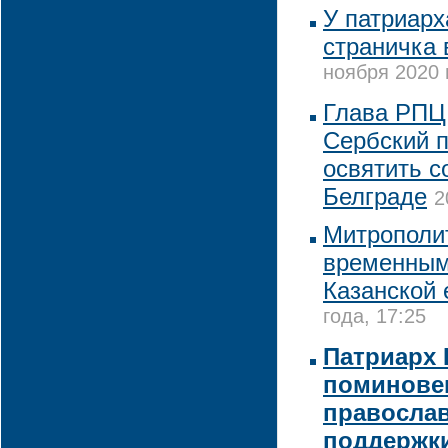
У патриарх
страничка 
ноября 2020 
Глава РПЦ 
Сербский п
освятить с
Белграде
2
Митрополи
временны
Казанской 
года, 17:25
Патриарх 
поминове
православ
поддержки