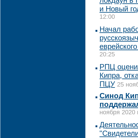
локдаун в 
и Новый го
12:00
Начал раб
русскоязыч
еврейского
20:25
РПЦ оцени
Кипра, отк
ПЦУ
25 ноя
Синод Кип
поддержа
ноября 2020 
Деятельнос
"Свидетел