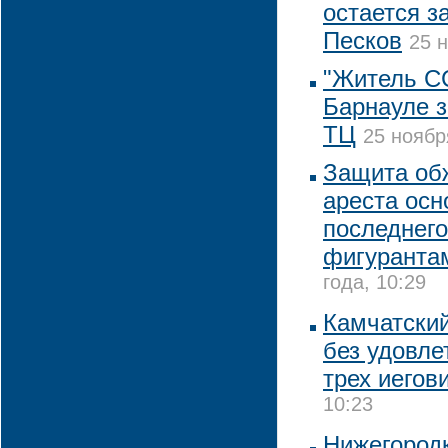
остается з
Песков
25 н
"Житель С
Барнауле з
ТЦ
25 ноябр
Защита об
ареста осн
последнего
фигуранта
года, 10:29
Камчатский
без удовл
трех иегов
10:23
Нижегородк