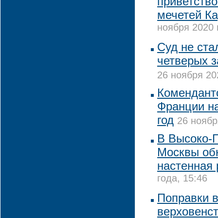
приветств
мечетей К
ноября 2020 
Суд не ста
четверых 
26 ноября 20
Комендантс
Франции н
год
26 ноябр
В Высоко-
Москвы об
настенная 
года, 15:46
Поправки в
верховенст