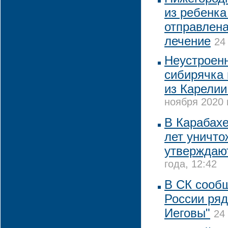
из ребенка
отправлена
лечение
24
Неустроенн
сибирячка 
из Карелии
ноября 2020 
В Карабахе
лет уничто
утверждают
года, 12:42
В СК сооб
России ряд
Иеговы"
24