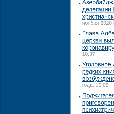
Азербайджа
делегации
христианск
ноября 2020 
Глава Алб
церкви выл
коронавир
10:37
Уголовное 
редких кни
возбужден
года, 10:08
Поджигател
приговорен
психиатри