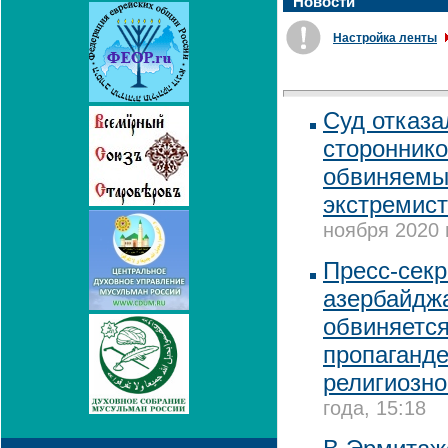
Новости
Настройка ленты
Суд отказа
стороннико
обвиняемы
экстремист
ноября 2020 
Пресс-секр
азербайджа
обвиняется
пропаганде
религиозн
года, 15:18