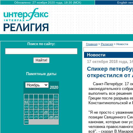
Обновлено: 27 ноября 2020 года, 18:30 (МСК)
English ver
Поиск по сайту:
Главная
>
Религия
> Новости
Новости
17 октября 2018 года, 1
Спикер петербу
Памятные даты
открестился от
Санкт-Петербург. 17 
2020
законодательного собра
выполнить все решения
01
Греции после разрыва 
02
03
04
05
06
07
08
Константинопольской и 
09
10
11
12
13
14
15
16
17
18
19
20
21
22
"Я не просто с уважени
позиции Священного Син
23
24
25
26
27
28
29
канонам, которые они у
30
человека православного
всё", - сказал В.Макаро