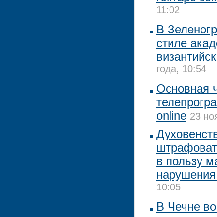
11:02
В Зеленогр
стиле ака
византийс
года, 10:54
Основная ч
телепрогр
online
23 но
Духовенст
штрафоват
в пользу 
нарушения
10:05
В Чечне в