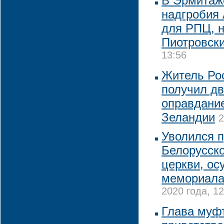
В Эрмитаже
надгробия 
для РПЦ, н
Пиотровск
13:56
Житель Ро
получил дв
оправдание
Зеландии
2
Уволился п
Белорусск
церкви, ос
мемориала
2020 года, 12
Глава муф