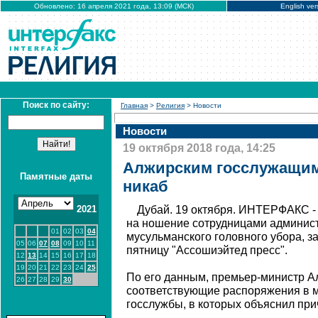
Обновлено: 16 апреля 2021 года, 13:09 (МСК)
English ver
Поиск по сайту:
Главная
>
Религия
> Новости
Новости
19 октября 2018 года, 14:25
Алжирским госслужащим
Памятные даты
никаб
2021
Дубай. 19 октября. ИНТЕРФАКС -
на ношение сотрудницами админист
01
02
03
04
мусульманского головного убора, з
05
06
07
08
09
10
11
пятницу "Ассошиэйтед пресс".
12
13
14
15
16
17
18
19
20
21
22
23
24
25
По его данным, премьер-министр А
26
27
28
29
30
соответствующие распоряжения в 
госслужбы, в которых объяснил при