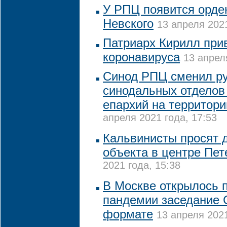
У РПЦ появится орде
Невского
13 апреля 2021
Патриарх Кирилл при
коронавируса
13 апрел
Синод РПЦ сменил ру
синодальных отделов
епархий на территор
апреля 2021 года, 17:53
Кальвинисты просят 
объекта в центре Пет
2021 года, 15:38
В Москве открылось 
пандемии заседание 
формате
13 апреля 2021