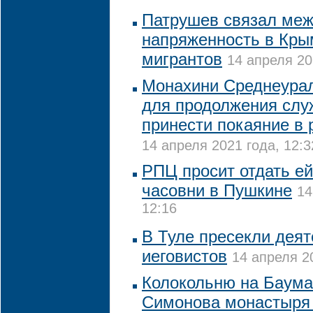
Патрушев связал ме
напряженность в Кры
мигрантов
14 апреля 20
Монахини Среднеурал
для продолжения слу
принести покаяние в 
14 апреля 2021 года, 12:3
РПЦ просит отдать е
часовни в Пушкине
14
12:16
В Туле пресекли деят
иеговистов
14 апреля 20
Колокольню на Баума
Симонова монастыря 