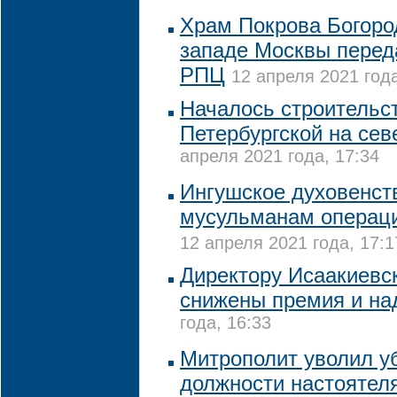
Храм Покрова Богоро
западе Москвы перед
РПЦ
12 апреля 2021 года
Началось строительс
Петербургской на се
апреля 2021 года, 17:34
Ингушское духовенст
мусульманам операци
12 апреля 2021 года, 17:1
Директору Исаакиевс
снижены премия и на
года, 16:33
Митрополит уволил уб
должности настоятеля