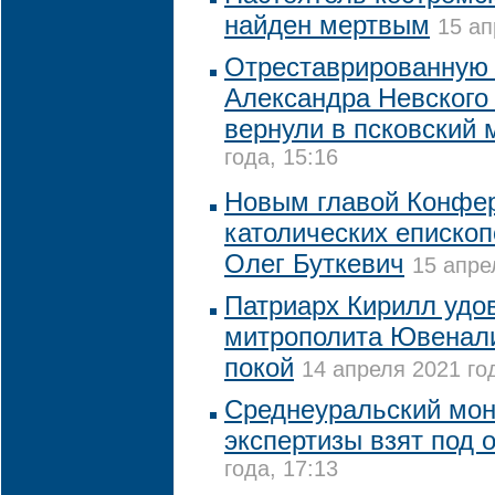
найден мертвым
15 ап
Отреставрированную 
Александра Невского 
вернули в псковский 
года, 15:16
Новым главой Конфе
католических епископ
Олег Буткевич
15 апре
Патриарх Кирилл удо
митрополита Ювенали
покой
14 апреля 2021 го
Среднеуральский мон
экспертизы взят под 
года, 17:13