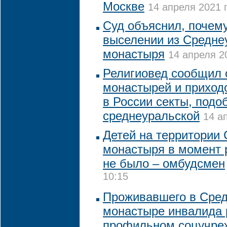
Москве
14 апреля 2021 г
Суд объяснил, почем
выселении из Средне
монастыря
14 апреля 20
Религиовед сообщил 
монастырей и приходо
в России секты, подо
среднеуральской
14 а
Детей на территории
монастыря в момент 
не было – омбудсмен
10:15
Проживавшего в Сре
монастыре инвалида 
профильном соцучре