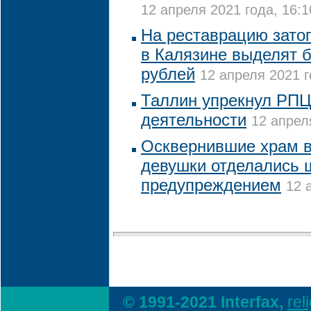
12 апреля 2021 года, 16:1
На реставрацию зато
в Калязине выделят б
рублей
12 апреля 2021 г
Таллин упрекнул РПЦ
деятельности
12 апрел
Осквернившие храм в
девушки отделались 
предупреждением
12 
© 1991-2021 Interfax,
rel