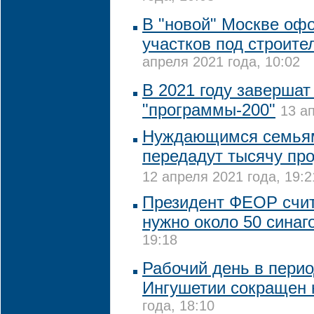
В "новой" Москве оф
участков под строите
апреля 2021 года, 10:02
В 2021 году завершат
"программы-200"
13 а
Нуждающимся семьям
передадут тысячу пр
12 апреля 2021 года, 19:2
Президент ФЕОР счит
нужно около 50 синаг
19:18
Рабочий день в пери
Ингушетии сокращен 
года, 18:10