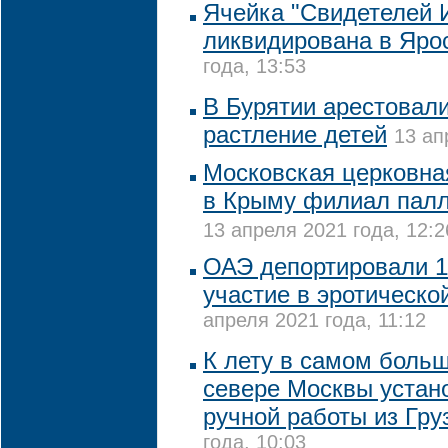
Ячейка "Свидетелей 
ликвидирована в Яро
года, 13:53
В Бурятии арестовали
растление детей
13 ап
Московская церковна
в Крыму филиал пал
13 апреля 2021 года, 12:2
ОАЭ депортировали 1
участие в эротическо
апреля 2021 года, 11:12
К лету в самом боль
севере Москвы устан
ручной работы из Гру
года, 10:03