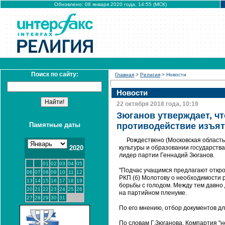
Обновлено: 08 января 2020 года, 14:55 (МСК)
Поиск по сайту:
Главная
>
Религия
> Новости
Новости
22 октября 2018 года, 10:19
Зюганов утверждает, чт
Памятные даты
противодействие изъят
Рождествено (Московская область
2020
культуры и образовании государства,
лидер партии Геннадий Зюганов.
01
02
03
04
05
"Подчас учащимся предлагают откро
06
07
08
09
10
11
12
РКП (б) Молотову о необходимости 
13
14
15
16
17
18
19
борьбы с голодом. Между тем давно д
20
21
22
23
24
25
26
на партийном пленуме.
27
28
29
30
31
По его мнению, отбор документов д
По словам Г.Зюганова, Компартия "н