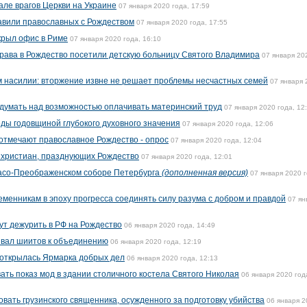
але врагов Церкви на Украине
07 января 2020 года, 17:59
авили православных с Рождеством
07 января 2020 года, 17:55
крыл офис в Риме
07 января 2020 года, 16:10
рава в Рождество посетили детскую больницу Святого Владимира
07 января 20
 насилии: вторжение извне не решает проблемы несчастных семей
07 января 
думать над возможностью оплачивать материнский труд
07 января 2020 года, 12
ды годовщиной глубокого духовного значения
07 января 2020 года, 12:06
отмечают православное Рождество - опрос
07 января 2020 года, 12:04
 христиан, празднующих Рождество
07 января 2020 года, 12:01
пасо-Преображенском соборе Петербурга
(дополненная версия)
07 января 2020 г
менникам в эпоху прогресса соединять силу разума с добром и правдой
07 ян
ут дежурить в РФ на Рождество
06 января 2020 года, 14:49
звал шиитов к объединению
06 января 2020 года, 12:19
 открылась Ярмарка добрых дел
06 января 2020 года, 12:13
ать показ мод в здании столичного костела Святого Николая
06 января 2020 год
вать грузинского священника, осужденного за подготовку убийства
06 января 2