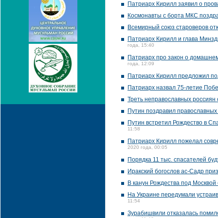
Патриарх Кирилл заявил о пров
Космонавты с борта МКС поздр
Всемирный союз староверов от
Патриарх Кирилл и глава Минзд
года, 15:40
Патриарх про закон о домашнем
года, 12:09
Патриарх Кирилл предложил по
Патриарх назвал 75-летие Побе
Треть неправославных россиян 
Путин поздравил православных
Путин встретил Рождество в С
11:58
Патриарх Кирилл пожелал совре
2020 года, 00:05
Порядка 11 тыс. спасателей буд
Иракский богослов ас-Садр при
В канун Рождества под Москвой
На Украине передумали устраив
11:54
Зурабишвили отказалась помило