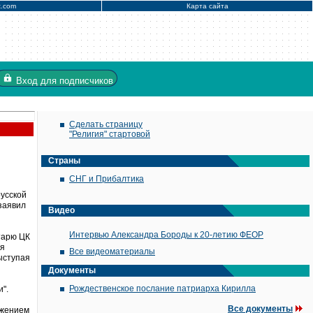
x.com
Карта сайта
Вход
для подписчиков
Сделать страницу
"Религия" стартовой
Страны
СНГ и Прибалтика
русской
 заявил
Видео
Интервью Александра Бороды к 20-летию ФЕОР
тарю ЦК
ля
Все видеоматериалы
выступая
Документы
Рождественское послание патриарха Кирилла
".
Все документы
ажением