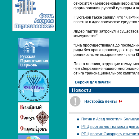
относится к многовековым вероиспов
формировании русской культуры и об
Г.Зюганов также заявил, что "КПРФ 
властью в идеологическое средство 
Лидер партии затронул и существов
коммунистов".
"Она просуществовала до последних
ряды без права проповедовать рели
религиозными воззрениями члена КПР
По его мнению, верующие коммунист
чем сбережение нашего многонацион
от ига транснационального капитала
Версия для печати
Новости
Настройка ленты
Путин и Асад посетили Большую
РПЦ против квот на места для 
РПЦ просит Скворцову отменить