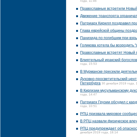
года, 11:46
Православные встретили Новый
Движение транспорта ограничат
Патриарх Кирилл поздравил пр
Глава еврейской общины поздра
Панихида по погибшим при взры
Голикова хотела бы возродить 
Православные встретят Новый 
Влиятельный иракский богослов
года, 15:53
В Мурманске пресекли деятельн
Духовно-просветительский цент
Петербурга
30 декабря 2019 года, 
В Киргизии мусульманскому дух
года, 14:47
Патриарх Грузии обсудил с кар
года, 10:51
РПЦ призвала мировое сообщес
В РПЦ назвали физическое влеч
РПЦ предупреждает об опасност
декабря 2019 года, 18:14