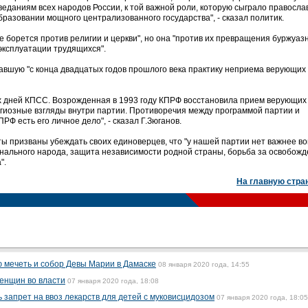
еданиям всех народов России, к той важной роли, которую сыграло правосла
разовании мощного централизованного государства", - сказал политик.
не борется против религии и церкви", но она "против их превращения буржуаз
эксплуатации трудящихся".
авшую "с конца двадцатых годов прошлого века практику неприема верующих
 дней КПСС. Возрожденная в 1993 году КПРФ восстановила прием верующих 
гиозные взгляды внутри партии. Противоречия между программой партии и
Ф есть его личное дело", - сказал Г.Зюганов.
ы призваны убеждать своих единоверцев, что "у нашей партии нет важнее во
ального народа, защита независимости родной страны, борьба за освобожд
".
На главную стра
 мечеть и собор Девы Марии в Дамаске
08 января 2020 года, 14:55
женщин во власти
07 января 2020 года, 18:08
 запрет на ввоз лекарств для детей с муковисцидозом
07 января 2020 года, 18:05