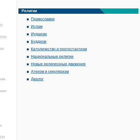
Религии
Православие
20
Ислам
Иудаизм
2020
Буддизм
Католичество и протестантизм
:08
Национальные религии
Новые религиозные движения
Атеизм и секуляризм
Диалог
ода,
варя
а,
020