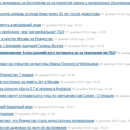
 задержаны за беспорядки из-за принятия закона о религиозных объединен
нскую церковь острова Кижи через 40 лет после демонтажа
27 декабря 2019 год
кнуть в московский храм
27 декабря 2019 года, 16:31
аз свободнее, чем "автокефальная" ПЦУ
27 декабря 2019 года, 12:38
 в центре Москвы на Рождество
27 декабря 2019 года, 11:03
те с близкими ушедшей Галины Волчек
27 декабря 2019 года, 10:41
поминовение Александрийского патриарха из-за признания им ПЦУ
26 декаб
вал на открытии скульптуры Ивана Грозного в Чебоксарах
26 декабря 2019 года
 Рождество 7 января
26 декабря 2019 года, 15:59
 построено за девять лет в Москве
26 декабря 2019 года, 15:34
а попытку сбыта 0,7 кг героина в Кузбассе
26 декабря 2019 года, 10:34
ики смогут отправиться в туры по святым местам Сирии - Степашин
26 декабр
ский башенный кран
26 декабря 2019 года, 10:17
брушение
25 декабря 2019 года, 17:49
итают, что Рождество стало недостаточно религиозным
25 декабря 2019 года, 1
вистов задержан по делу об экстремизме
25 декабря 2019 года, 15:22