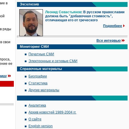
вие в
Эксклюзив
Леонид Севастьянов
: В русском православии
ной
должна быть "добавочная стоимость",
отличающая его от греческого
Подробнее
 в ряды
Все интервью
в свои
Мониторинг СМИ
Печатные СМИ
проса,
Электронные и сетевые СМИ
ение ее
Справочные материалы
ницу
Биографии
Статистика
Другие материалы
Аналитика
Архив новостей 1989-2004 гг.
О сайте
English version