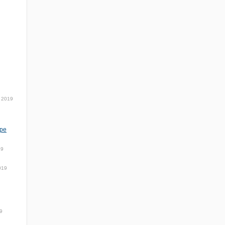
 2019
тре
19
019
9