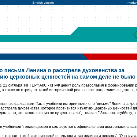
English version
Interfa
о письма Ленина о расстреле духовенства за
ию церковных ценностей на самом деле не было
). 22 октября. ИНТЕРФАКС - КПРФ ценит роль православия в формировании 
 а также не отрицает такой исторической реальности, как религия и церковь,
венные фальшивки. Так, в учебники истории включено "письмо" Ленина секре
расстрела духовенства, которое противится изъятию церковных ценностей д
оказано, что такого письма не существовало", - сказал Г.Зюганов в субботу, 
ля учебников "тенденциозен и согласуется с официальными доктринами власти
е отрицает такой исторической реальности, как религия и церковь". "Она с ув