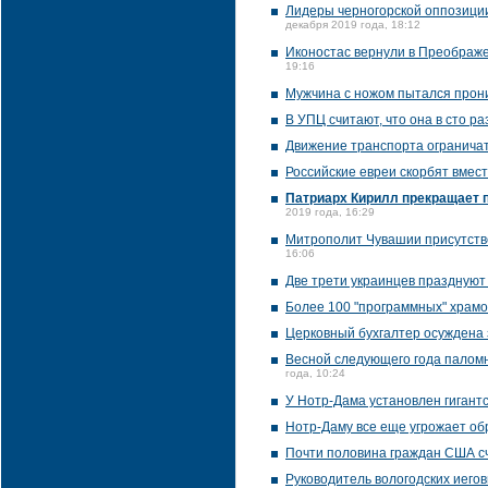
Лидеры черногорской оппозиции
декабря 2019 года, 18:12
Иконостас вернули в Преображе
19:16
Мужчина с ножом пытался прони
В УПЦ считают, что она в сто р
Движение транспорта ограничат
Российские евреи скорбят вмес
Патриарх Кирилл прекращает 
2019 года, 16:29
Митрополит Чувашии присутство
16:06
Две трети украинцев празднуют
Более 100 "программных" храмов
Церковный бухгалтер осуждена з
Весной следующего года паломн
года, 10:24
У Нотр-Дама установлен гигант
Нотр-Даму все еще угрожает о
Почти половина граждан США сч
Руководитель вологодских иего