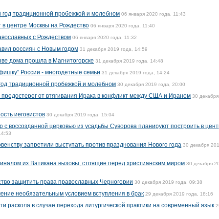
 год традиционной пробежкой и молебном
06 января 2020 года, 11:43
 в центре Москвы на Рождество
06 января 2020 года, 11:40
авославных с Рождеством
06 января 2020 года, 11:32
вил россиян с Новым годом
31 декабря 2019 года, 14:59
ве дома прошла в Магнитогорске
31 декабря 2019 года, 14:48
"фишку" России - многодетные семьи
31 декабря 2019 года, 14:24
год традиционной пробежкой и молебном
30 декабря 2019 года, 20:00
 предостерег от втягивания Ирака в конфликт между США и Ираном
30 декабря
ость иеговистов
30 декабря 2019 года, 15:04
р с воссозданной церковью из усадьбы Суворова планируют построить в цен
14:53
овенству запретили выступать против празднования Нового года
30 декабря 20
диналом из Ватикана вызовы, стоящие перед христианским миром
30 декабря 2
тво защитить права православных Черногории
30 декабря 2019 года, 09:38
ение необязательным условием вступления в брак
29 декабря 2019 года, 18:16
и раскола в случае перехода литургической практики на современный язык
2