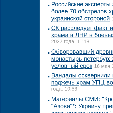
Российские эксперты
более 70 обстрелов 
украинской стороной
СК расследует факт 
храма в ЛНР в боевы
2022 года, 11:18
Обворовавший древни
монастырь петербурж
условный срок
16 мая 
Вандалы осквернили 
поджечь храм УПЦ во
года, 10:58
Материалы СМИ: "Кр
"Азова"*: Украину пр