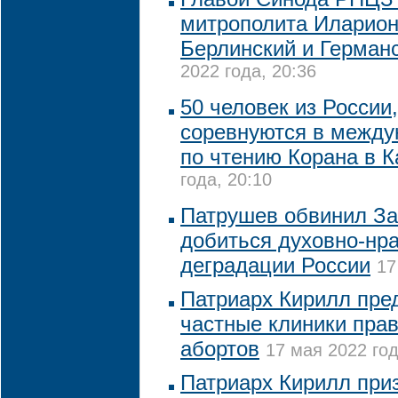
митрополита Иларион
Берлинский и Герман
2022 года, 20:36
50 человек из России
соревнуются в между
по чтению Корана в К
года, 20:10
Патрушев обвинил За
добиться духовно-нр
деградации России
17
Патриарх Кирилл пре
частные клиники пра
абортов
17 мая 2022 год
Патриарх Кирилл при