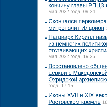
кончину главы РПЦЗ 
мая 2022 года, 09:34
Скончался первоиер
митрополит Иларион
Патриарх Кирилл наз
из немногих политико
отстаивающих христи
мая 2022 года, 19:25
Восстановлено обще
церкви с Македонской
Охридской архиеписк
года, 17:15
Иконы XVII и XIX век
Ростовском кремле
16