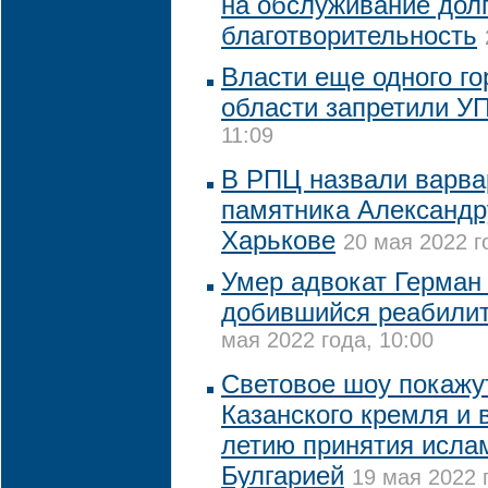
на обслуживание долг
благотворительность
Власти еще одного го
области запретили У
11:09
В РПЦ назвали варва
памятника Александр
Харькове
20 мая 2022 г
Умер адвокат Герман
добившийся реабилит
мая 2022 года, 10:00
Световое шоу покажут
Казанского кремля и в
летию принятия исла
Булгарией
19 мая 2022 