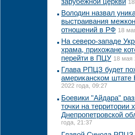
зарубежной церкви
18
Володин назвал уник
выстраивания межко
отношений в РФ
18 ма
На северо-западе Ук
храма, прихожане кот
перейти в ПЦУ
18 мая 
Глава РПЦЗ будет по
американском штате
2022 года, 09:27
Боевики "Айдара" ра
точки на территории 
Днепропетровской об
года, 21:37
Главой Синода РПЦЗ 