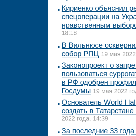
Кириенко объяснил р
спецоперации на Укр
нравственным выбор
18:18
В Вильнюсе оскверн
собор РПЦ
19 мая 2022
Законопроект о запр
пользоваться суррог
в РФ одобрен профи
Госдумы
19 мая 2022 го
Основатель World Hal
создать в Татарстане
2022 года, 14:39
За последние 33 года