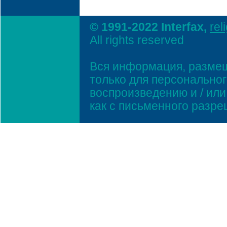
© 1991-2022 Interfax,
rel
All rights reserved
Вся информация, размещ
только для персонально
воспроизведению и / ил
как с письменного разр