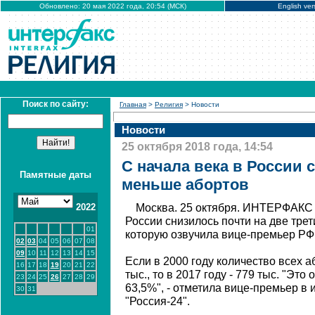
Обновлено: 20 мая 2022 года, 20:54 (МСК)
English ver
Поиск по сайту:
Главная
>
Религия
> Новости
Новости
25 октября 2018 года, 14:54
С начала века в России с
Памятные даты
меньше абортов
2022
Москва. 25 октября. ИНТЕРФАКС -
России снизилось почти на две трет
01
которую озвучила вице-премьер РФ
02
03
04
05
06
07
08
09
10
11
12
13
14
15
Если в 2000 году количество всех а
16
17
18
19
20
21
22
тыс., то в 2017 году - 779 тыс. "Это
23
24
25
26
27
28
29
63,5%", - отметила вице-премьер в
30
31
"Россия-24".