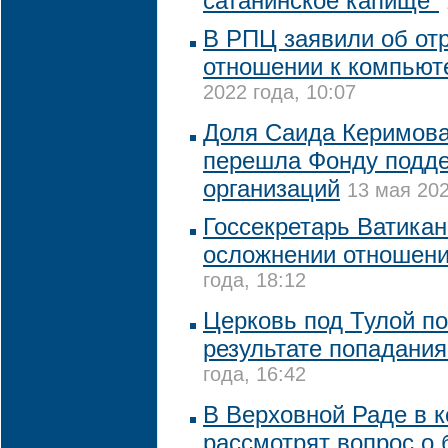
сатанинское капище"
В РПЦ заявили об от
отношении к компьют
2022 года, 10:07
Доля Саида Керимова
перешла Фонду подде
организаций
13 мая 202
Госсекретарь Ватикан
осложнении отношен
года, 18:12
Церковь под Тулой п
результате попадани
года, 16:42
В Верховной Раде в 
рассмотрят вопрос о