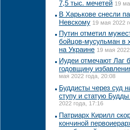
7,5 тыс. мечетей
19 ма
В Харькове снесли п
Невскому
19 мая 2022 г
Путин отметил мужест
бойцов-мусульман в 
на Украине
19 мая 2022
Иудеи отмечают Лаг 
годовщину избавлени
мая 2022 года, 20:08
Буддисты через суд 
ступу и статую Будды
2022 года, 17:16
Патриарх Кирилл скор
кончиной первоиерар