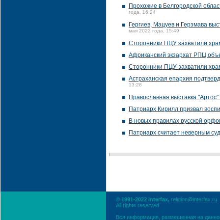
Прохожие в Белгородской облас
года, 16:24
Гергиев, Мацуев и Герзмава вы
мая 2022 года, 15:49
Сторонники ПЦУ захватили хра
Африканский экзархат РПЦ объ
Сторонники ПЦУ захватили храм
Астраханская епархия подтверд
13:28
Православная выставка "Артос" 
Патриарх Кирилл призвал восп
В новых правилах русской орфо
Патриарх считает неверным суд
© 1991-2022 Interfax,
religion@interfax.ru
All rights reserved
Вся информация, размещенная на данном