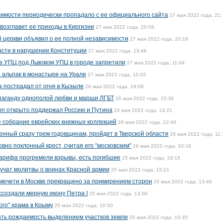
имости периодически пропадало с ее официального сайта
27 мая 2022 года, 21
озглавит ее приходы в Киргизии
27 мая 2022 года, 20:58
 церкви объявил о ее полной независимости
27 мая 2022 года, 20:16
асти в нарушении Конституции
27 мая 2022 года, 13:46
а УПЦ под Львовом УПЦ в городе запретили
27 мая 2022 года, 11:04
 альпак в монастыре на Урале
27 мая 2022 года, 10:02
а пострадал от огня в Кызыле
26 мая 2022 года, 18:09
паганду однополой любви и марши ЛГБТ
26 мая 2022 года, 15:36
оп открыто поддержал Россию и Путина
26 мая 2022 года, 14:21
 собрание еврейских книжных коллекций
26 мая 2022 года, 12:40
енный сразу трем годовщинам, пройдет в Тверской области
26 мая 2022 года, 11
но поклонный крест, считая его "московским"
26 мая 2022 года, 10:16
арифа прогремели взрывы, есть погибшие
25 мая 2022 года, 19:15
вучат молитвы о воинах Красной армии
25 мая 2022 года, 15:21
 мечети в Москве прекращено за примирением сторон
25 мая 2022 года, 13:46
ссоздали мерную икону Петра I
25 мая 2022 года, 13:00
ого" храма в Крыму
25 мая 2022 года, 10:50
ть рождаемость выделением участков земли
25 мая 2022 года, 10:35