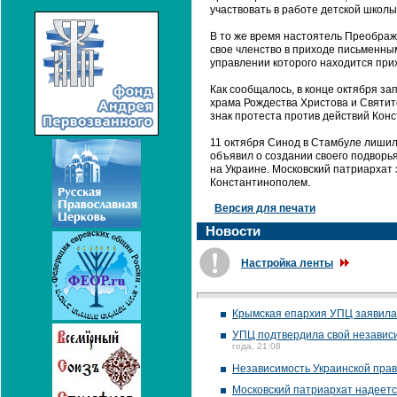
участвовать в работе детской школы
В то же время настоятель Преображ
свое членство в приходе письменн
управлении которого находится прих
Как сообщалось, в конце октября з
храма Рождества Христова и Святит
знак протеста против действий Кон
11 октября Синод в Стамбуле лишил
объявил о создании своего подворь
на Украине. Московский патриархат
Константинополем.
Версия для печати
Новости
Настройка ленты
Крымская епархия УПЦ заявила,
УПЦ подтвердила свой независи
года, 21:08
Независимость Украинской прав
Московский патриархат надеетс