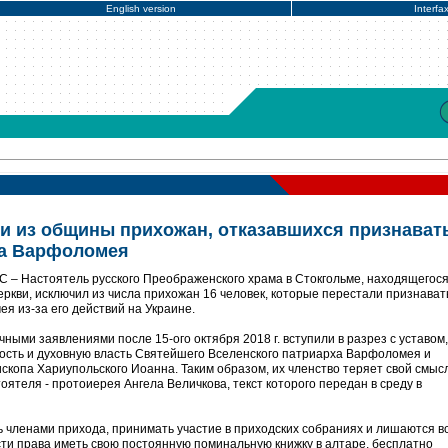
English version
Interfa
и из общины прихожан, отказавшихся признават
ха Варфоломея
 – Настоятель русского Преображенского храма в Стокгольме, находящегося
ркви, исключил из числа прихожан 16 человек, которые перестали признават
 из-за его действий на Украине.
ыми заявлениями после 15-ого октября 2018 г. вступили в разрез с уставом, 
ость и духовную власть Святейшего Вселенского патриарха Варфоломея и
опа Хариупольского Иоанна. Таким образом, их членство теряет свой смыс
стоятеля - протоиерея Ангела Величкова, текст которого передан в среду в
ь членами прихода, принимать участие в приходских собраниях и лишаются в
сти права иметь свою постоянную поминальную книжку в aлтаре, бесплатно