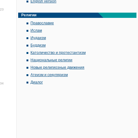
English version
:23
Религии
Православие
Ислам
Иудаизм
Буддизм
Католичество и протестантизм
Национальные религии
Новые религиозные движения
Атеизм и секуляризм
Диалог
:34