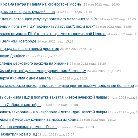
 храма Петра и Павла на юго-востоке Москвы
25 мая 2022 года, 10:00
ежь не коверкать русский язык
24 мая 2022 года, 21:16
т для иностранцев услуг суррогатного материнства в РФ
24 мая 2022 года, 17:43
нили попытку ПЦУ подчинить лавру как "смех и грех"
24 мая 2022 года, 15:55
зался помогать ПЦУ в захвате храмов канонической Церкви
24 мая 2022 года, 1
 в Великом Новгороде
24 мая 2022 года, 15:12
нграда назначен новый директор
24 мая 2022 года, 14:09
инули Донбасс
24 мая 2022 года, 14:05
оление церковного раскола на Украине
24 мая 2022 года, 13:20
Белый цветок" для помощи украинским беженцам
24 мая 2022 года, 12:13
арха Кирилла с днем ангела
24 мая 2022 года, 11:28
ла московские приходы вместо покупки цветов помогут церковной больнице
2
вь обвинила ПЦУ в попытке захвата Киево-Печерской лавры
24 мая 2022 года, 1
 на Соборе в сентябре
23 мая 2022 года, 20:08
овать захоронения в некрополе Александро-Невской лавры
23 мая 2022 года, 1
одам и 8 месяцам колонии за кражи из храма
23 мая 2022 года, 18:12
10 православных храмов – Ресин
23 мая 2022 года, 17:13
 захватили храм УПЦ
23 мая 2022 года, 16:57