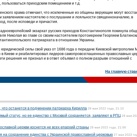
, пользоваться приходским помещением и т.д.
енского храма отмечает, что исключенные из общины верующие могут восста
ым заявлением настоятелю о послушании и лояльности священноначалию, в
од, после исповеди и причастия.
ападноевропейский экзархат русских приходов Константинополя покинула об
еля Николая во главе со своим настоятелем протоиереем Георгием Блатинск
стантинопольского патриархата в отношении Украины.
 юридической силы свой указ от 1686 года о передаче Киевской митрополии М
я в Киеве и реабилитировал лидеров самопровозглашенных православных це
 эти решения не признал и в ответ объявил о полном разрыве отношений с
На главную стра
 что останется в подчинении патриарха Кирилла
28 мая 2022 года, 21:10
мый статус, но ее единство с Москвой сохраняется, заявляют в РПЦ
28 мая 20
ославной церкви коснется не всех епархий страны
28 мая 2022 года, 21:06
я на сохранение единства с Украинской православной церковью
27 мая 2022 го