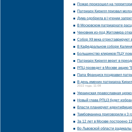
Пожар произошел на территории
Патриарх Кирилл призвал молод
Дума одобрила в I чтении запре
В Московском патриархате расце
Чиновник из-под Житомира отка
Собор XII века отреставрируют
В Кафедральном соборе Калини
Большинство клириков ПЦУ пок
Патриарх Кирилл верит в преод
РПЦ проведет в Москве акцию "
Папа Франциск поздравил патри
В день именин патриарха Кирил
2022 года, 11:08
Украинская православная церко
Новый глава РПЦЗ будет избран
Власти планируют идентифицир
Тамбовчанина приговорили к 3 г
За 12 лет в Москве построено 1
Во Львовской области радикалы