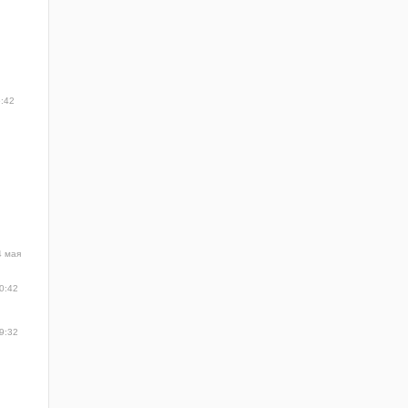
5:42
4 мая
0:42
9:32