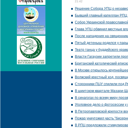
21:42
Решение Собора УПЦ о независ
Бывший главный капеллан РПЦ в
Собор Украинской православной
Глава УПЦ обвинил местные вл
После нападения на священник
Пятый детеныш родился у пары
Театр танца у буддийского храм
Власти Гагаузии запретили про
Британский католический еписк
В Москве открылось крупнейшее
Волжский крестный ход, посвящ
Сторонники ПЦУ спилили под Ров
В шиитском квартале Мазари-Ш
В синагогах по всему миру проз
Уголовное дело о фотосессии у
В Петропавловской крепости во
Пожар уничтожил часть "бисерн
В РПЦ предложили стимулирова