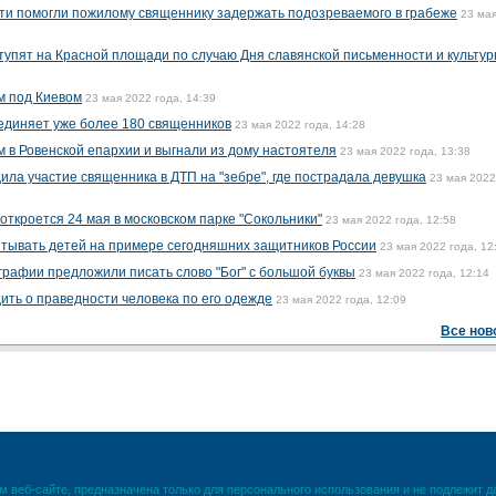
ти помогли пожилому священнику задержать подозреваемого в грабеже
23 ма
ступят на Красной площади по случаю Дня славянской письменности и культу
м под Киевом
23 мая 2022 года, 14:39
единяет уже более 180 священников
23 мая 2022 года, 14:28
 в Ровенской епархии и выгнали из дому настоятеля
23 мая 2022 года, 13:38
ила участие священника в ДТП на "зебре", где пострадала девушка
23 мая 2022
откроется 24 мая в московском парке "Сокольники"
23 мая 2022 года, 12:58
итывать детей на примере сегодняшних защитников России
23 мая 2022 года, 12
графии предложили писать слово "Бог" с большой буквы
23 мая 2022 года, 12:14
ить о праведности человека по его одежде
23 мая 2022 года, 12:09
Все нов
 веб-сайте, предназначена только для персонального использования и не подлежит 