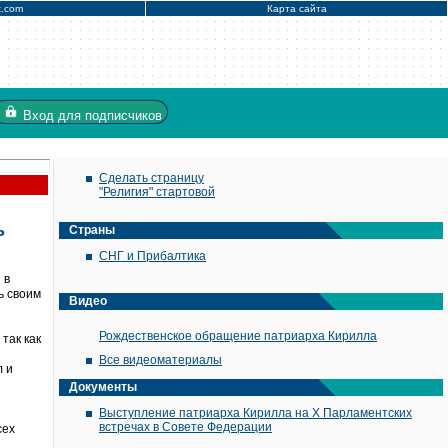
x.com
Карта сайта
Вход
для подписчиков
Сделать страницу
"Религия" стартовой
ь
Страны
СНГ и Прибалтика
 в
ь своим
Видео
Рождественское обращение патриарха Кирилла
так как
Все видеоматериалы
л и
Документы
Выступление патриарха Кирилла на X Парламентских
встречах в Совете Федерации
сех