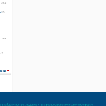
я 2022
ры
23
 года,
:34
ости
дальнейшему воспроизведению и / или распространению в какой-либо форме,