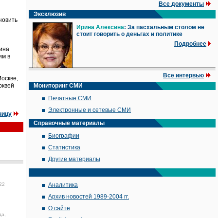
Все документы
Эксклюзив
новить
Ирина Алексина
: За пасхальным столом не
стоит говорить о деньгах и политике
Подробнее
щина
им в
Все интервью
оскве,
рквей
Мониторинг СМИ
Печатные СМИ
Электронные и сетевые СМИ
ницу
Справочные материалы
Биографии
Статистика
Другие материалы
22
Аналитика
Архив новостей 1989-2004 гг.
О сайте
да,