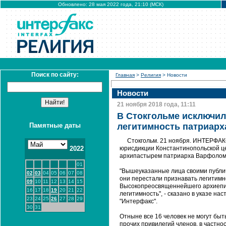
Обновлено: 28 мая 2022 года, 21:10 (МСК)
Поиск по сайту:
Главная
>
Религия
> Новости
Новости
21 ноября 2018 года, 11:11
В Стокгольме исключил
Памятные даты
легитимность патриар
Стокгольм. 21 ноября. ИНТЕРФАКС
2022
юрисдикции Константинопольской це
архипастырем патриарха Варфоломея
01
"Вышеуказанные лица своими публичн
02
03
04
05
06
07
08
они перестали признавать легитимн
09
10
11
12
13
14
15
Высокопреосвященнейшего архиеписк
16
17
18
19
20
21
22
легитимность", - сказано в указе на
23
24
25
26
27
28
29
"Интерфакс".
30
31
Отныне все 16 человек не могут быт
прочих привилегий членов, в частно