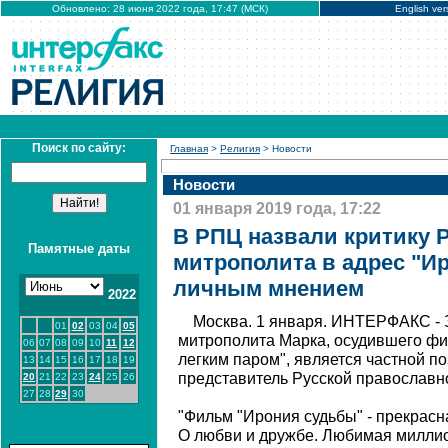
Обновлено: 28 июня 2022 года, 17:47 (МСК)
English ver
Поиск по сайту:
Главная
>
Религия
> Новости
Новости
01 января 2019 года, 17:22
В РПЦ назвали критику 
Памятные даты
митрополита в адрес "И
личным мнением
2022
Москва. 1 января. ИНТЕРФАКС - 
01
02
03
04
05
митрополита Марка, осудившего фи
06
07
08
09
10
11
12
легким паром", является частной п
13
14
15
16
17
18
19
представитель Русской православн
20
21
22
23
24
25
26
27
28
29
30
"Фильм "Ирония судьбы" - прекрасн
О любви и дружбе. Любимая миллио