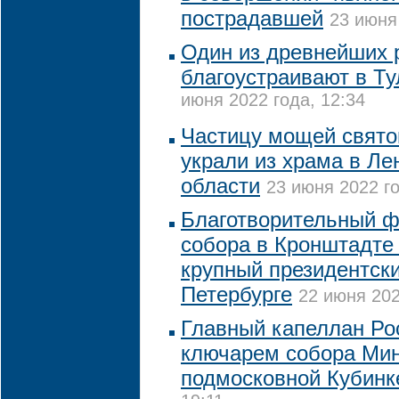
пострадавшей
23 июня
Один из древнейших 
благоустраивают в Ту
июня 2022 года, 12:34
Частицу мощей свято
украли из храма в Ле
области
23 июня 2022 го
Благотворительный ф
собора в Кронштадте
крупный президентски
Петербурге
22 июня 202
Главный капеллан Ро
ключарем собора Ми
подмосковной Кубинк