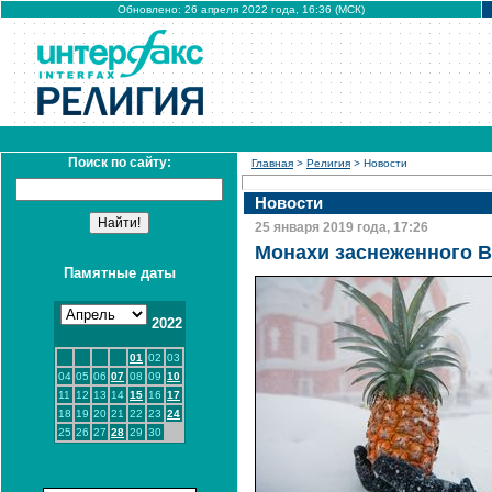
Обновлено: 26 апреля 2022 года, 16:36 (МСК)
Поиск по сайту:
Главная
>
Религия
> Новости
Новости
25 января 2019 года, 17:26
Монахи заснеженного В
Памятные даты
2022
01
02
03
04
05
06
07
08
09
10
11
12
13
14
15
16
17
18
19
20
21
22
23
24
25
26
27
28
29
30