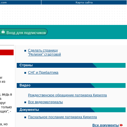
x.com
Карта сайта
Вход
для подписчиков
Сделать страницу
"Религия" стартовой
Страны
СНГ и Прибалтика
мы
я из
Видео
 ведь в
Рождественское обращение патриарха Кирилла
а
Все видеоматериалы
круг
 только
Документы
щих", -
Пасхальное послание патриарха Кирилла
а, но
Все документы