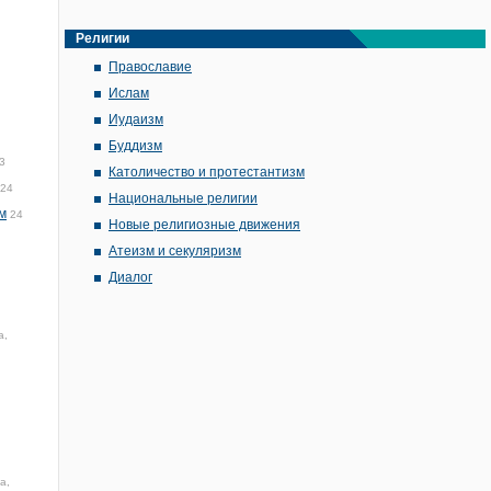
Религии
Православие
Ислам
Иудаизм
Буддизм
3
Католичество и протестантизм
:24
Национальные религии
м
24
Новые религиозные движения
Атеизм и секуляризм
Диалог
а,
а,