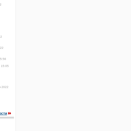
2
22
022
15:56
 15:05
я 2022
ости