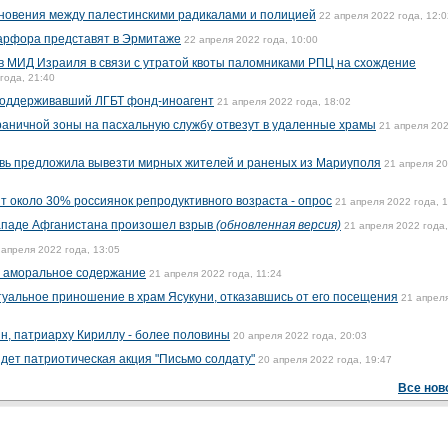
новения между палестинскими радикалами и полицией
22 апреля 2022 года, 12:0
фарфора представят в Эрмитаже
22 апреля 2022 года, 10:00
в МИД Израиля в связи с утратой квоты паломниками РПЦ на схождение
года, 21:40
поддерживавший ЛГБТ фонд-иноагент
21 апреля 2022 года, 18:02
раничной зоны на пасхальную службу отвезут в удаленные храмы
21 апреля 20
овь предложила вывезти мирных жителей и раненых из Мариуполя
21 апреля 2
т около 30% россиянок репродуктивного возраста - опрос
21 апреля 2022 года, 
западе Афганистана произошел взрыв
(обновленная версия)
21 апреля 2022 года,
 апреля 2022 года, 13:05
а аморальное содержание
21 апреля 2022 года, 11:24
уальное приношение в храм Ясукуни, отказавшись от его посещения
21 апрел
н, патриарху Кириллу - более половины
20 апреля 2022 года, 20:03
йдет патриотическая акция "Письмо солдату"
20 апреля 2022 года, 19:47
Все нов