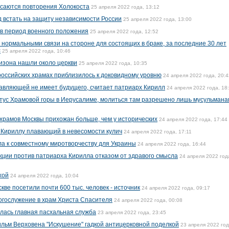
асаются повторения Холокоста
25 апреля 2022 года, 13:12
 встать на защиту независимости России
25 апреля 2022 года, 13:00
в период военного положения
25 апреля 2022 года, 12:52
 нормальными связи на стороне для состоящих в браке, за последние 30 лет
с
25 апреля 2022 года, 10:46
бизона нашли около церкви
25 апреля 2022 года, 10:35
российских храмах приблизилось к доковидному уровню
24 апреля 2022 года, 20:4
авляющей не имеет будущего, считает патриарх Кирилл
24 апреля 2022 года, 18
тус Храмовой горы в Иерусалиме, молиться там разрешено лишь мусульмана
 храмов Москвы прихожан больше, чем у исторических
24 апреля 2022 года, 17:44
 Кириллу плавающий в невесомости кулич
24 апреля 2022 года, 17:11
а к совместному миротворчеству для Украины
24 апреля 2022 года, 16:44
кции против патриарха Кирилла отказом от здравого смысла
24 апреля 2022 год
хой
24 апреля 2022 года, 10:04
ве посетили почти 600 тыс. человек - источник
24 апреля 2022 года, 09:17
огослужение в храм Христа Спасителя
24 апреля 2022 года, 00:08
лась главная пасхальная служба
23 апреля 2022 года, 23:45
льм Верховена "Искушение" гадкой антицерковной поделкой
23 апреля 2022 год