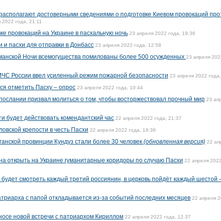
располагают достоверными сведениями о подготовке Киевом провокаций про
 2022 года, 21:11
ке провокаций на Украине в пасхальную ночь
23 апреля 2022 года, 19:36
 и пасхи для отправки в Донбасс
23 апреля 2022 года, 12:58
ьманской Ночи всемогущества помилованы более 500 осужденных
23 апреля 202
 МЧС России ввел усиленный режим пожарной безопасности
23 апреля 2022 года,
я отметить Пасху – опрос
23 апреля 2022 года, 10:44
послании призвал молиться о том, чтобы восторжествовал прочный мир
23 ап
сти будет действовать комендантский час
22 апреля 2022 года, 21:37
овской крепости в честь Пасхи
22 апреля 2022 года, 19:36
ганской провинции Кундуз стали более 30 человек
(обновленная версия)
22 ап
на открыть на Украине гуманитарные коридоры по случаю Пасхи
22 апреля 2022
будет смотреть каждый третий россиянин, в церковь пойдёт каждый шестой 
атриарха с папой откладывается из-за событий последних месяцев
22 апреля 
осе новой встречи с патриархом Кириллом
22 апреля 2022 года, 12:37