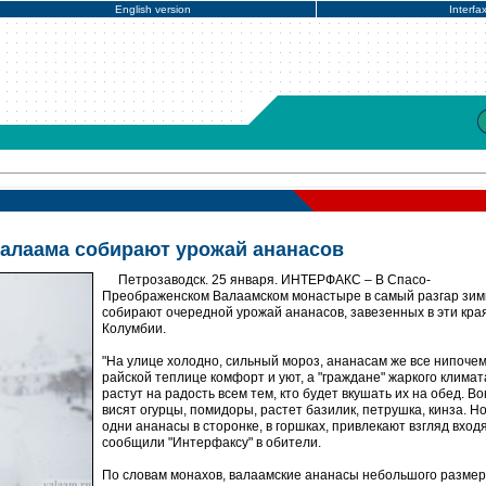
English version
Interfa
алаама собирают урожай ананасов
Петрозаводск. 25 января. ИНТЕРФАКС – В Спасо-
Преображенском Валаамском монастыре в самый разгар зи
собирают очередной урожай ананасов, завезенных в эти кра
Колумбии.
"На улице холодно, сильный мороз, ананасам же все нипочем,
райской теплице комфорт и уют, а "граждане" жаркого климат
растут на радость всем тем, кто будет вкушать их на обед. Во
висят огурцы, помидоры, растет базилик, петрушка, кинза. Но
одни ананасы в сторонке, в горшках, привлекают взгляд входя
сообщили "Интерфаксу" в обители.
По словам монахов, валаамские ананасы небольшого размер