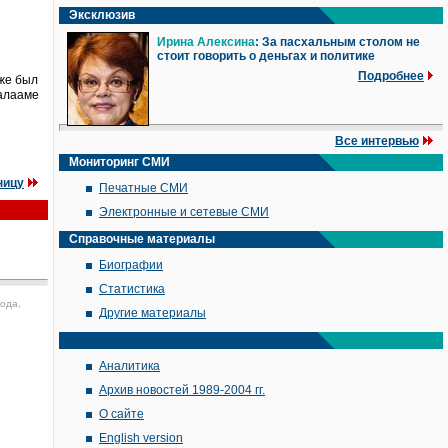
Эксклюзив
Ирина Алексина
: За пасхальным столом не
стоит говорить о деньгах и политике
Подробнее
уже был
Валааме
Все интервью
Мониторинг СМИ
ницу
Печатные СМИ
Электронные и сетевые СМИ
Справочные материалы
Биографии
Статистика
года,
Другие материалы
Аналитика
Архив новостей 1989-2004 гг.
О сайте
English version