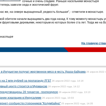
сочные и очень сладкие. Раньше насельники монастыря
теперь завезли сюда и экзотический фрукт.
нас же, на севере выращенный, редкость большая", - отметили в монастыре.
кой обители начали выращивать два года назад. К тому моменту монастырь 
и фруктовыми деревьями, некоторым из которых более ста лет. Тогда же на 
монастыря
На главную стра
 в Ингушетии получат жертвенное мясо в честь Ураза-байрама
26 апреля 2022 
 на 2 млн рублей за пропаганду ЛГБТ
26 апреля 2022 года, 14:16
ивный центр строится в Мурманске
26 апреля 2022 года, 14:12
 предотвращены 28 терактов - генпрокурор
26 апреля 2022 года, 13:13
дании эскалацию в Иерусалиме
26 апреля 2022 года, 10:03
тернет-сообществ сторонников "Колумбайна"
25 апреля 2022 года, 14:35