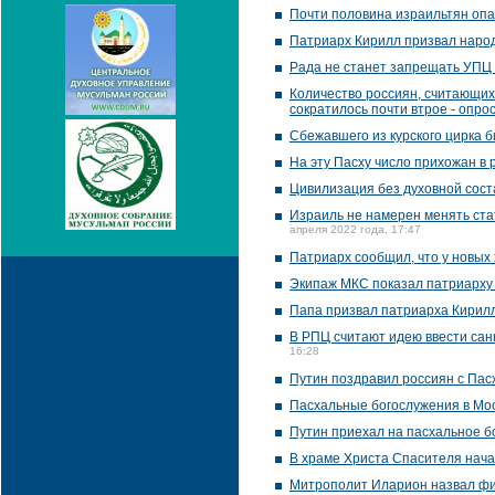
Почти половина израильтян оп
Патриарх Кирилл призвал народ
Рада не станет запрещать УПЦ 
Количество россиян, считающих
сократилось почти втрое - опро
Сбежавшего из курского цирка 
На эту Пасху число прихожан в 
Цивилизация без духовной сост
Израиль не намерен менять ста
апреля 2022 года, 17:47
Патриарх сообщил, что у новых
Экипаж МКС показал патриарху
Папа призвал патриарха Кирилл
В РПЦ считают идею ввести сан
16:28
Путин поздравил россиян с Пас
Пасхальные богослужения в Моск
Путин приехал на пасхальное б
В храме Христа Спасителя нача
Митрополит Иларион назвал фи