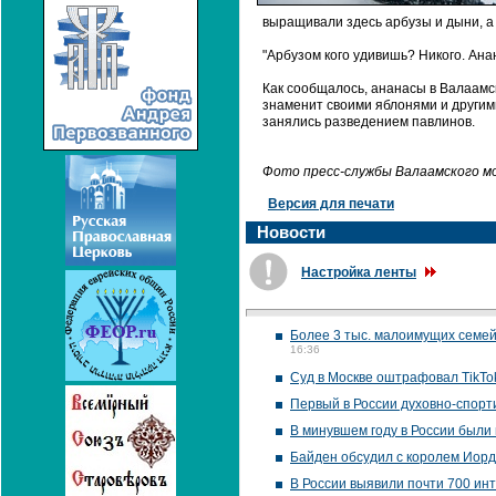
выращивали здесь арбузы и дыни, а 
"Арбузом кого удивишь? Никого. Ана
Как сообщалось, ананасы в Валаамс
знаменит своими яблонями и другим
занялись разведением павлинов.
Фото пресс-службы Валаамского 
Версия для печати
Новости
Настройка ленты
Более 3 тыс. малоимущих семей
16:36
Суд в Москве оштрафовал TikTok
Первый в России духовно-спорт
В минувшем году в России были
Байден обсудил с королем Иор
В России выявили почти 700 ин