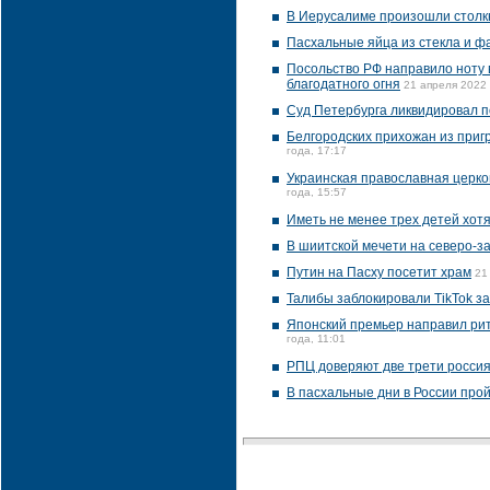
В Иерусалиме произошли столк
Пасхальные яйца из стекла и 
Посольство РФ направило ноту 
благодатного огня
21 апреля 2022 
Суд Петербурга ликвидировал 
Белгородских прихожан из приг
года, 17:17
Украинская православная церк
года, 15:57
Иметь не менее трех детей хотя
В шиитской мечети на северо-
Путин на Пасху посетит храм
21
Талибы заблокировали TikTok з
Японский премьер направил рит
года, 11:01
РПЦ доверяют две трети россия
В пасхальные дни в России про