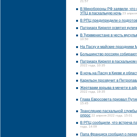
21:57
В Минобороны РФ заявили, что 
УПЦ в пасхальную ночь
23 апреля
В РПЦ предупредили о подготов
Патриарх Кирилл освятил куличи
В Туркменистане в честь мусул
10:50
На Пасху и майские праздники
Большинство россиян собираютс
Патриарх Кирилл в пасхальном 
2022 года, 10:35
В ночь на Пасху в Киеве и обла
Карильон прозвучит в Петропавл
Жертвами взрыва в мечети в аф
2022 года, 19:35
Глава Евросовета призвал Пути
15:45
Трансляцию пасхальной службы 
опрос
22 апреля 2022 года, 15:01
В РПЦ сообщили, что встреча п
года, 14:09
Папа Франциск сообщил о перен