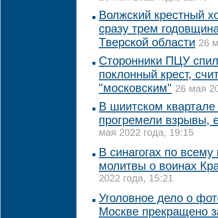
Волжский крестный х
сразу трем годовщина
Тверской области
26 м
Сторонники ПЦУ спил
поклонный крест, счит
"московским"
26 мая 20
В шиитском квартал
прогремели взрывы, 
мая 2022 года, 19:15
В синагогах по всему
молитвы о воинах Кр
2022 года, 15:21
Уголовное дело о фот
Москве прекращено 