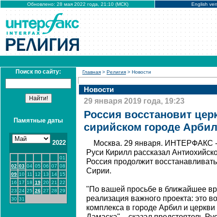
Обновлено: 28 мая 2022 года, 21:10 (МСК)
English ver
Поиск по сайту:
Главная
>
Религия
> Новости
Новости
29 января 2019 года, 19:23
Россия восстановит цер
Памятные даты
сирийском городе Арби
2022
Москва. 29 января. ИНТЕРФАКС -
Руси Кирилл рассказал Антиохийско
01
Россия продолжит восстанавливать
02
03
04
05
06
07
08
Сирии.
09
10
11
12
13
14
15
16
17
18
19
20
21
22
"По вашей просьбе в ближайшее вр
23
24
25
26
27
28
29
реализация важного проекта: это в
30
31
комплекса в городе Арбил и церкви
Дамаска", - сказал предстоятель Ру