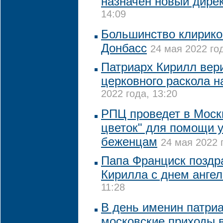
назначен новый дире
14:09
Большинство клирико
Донбасс
24 мая 2022 год
Патриарх Кирилл вер
церковного раскола н
2022 года, 13:20
РПЦ проведет в Моск
цветок" для помощи 
беженцам
24 мая 2022 
Папа Франциск поздр
Кирилла с днем ангел
11:28
В день именин патри
московские приходы 