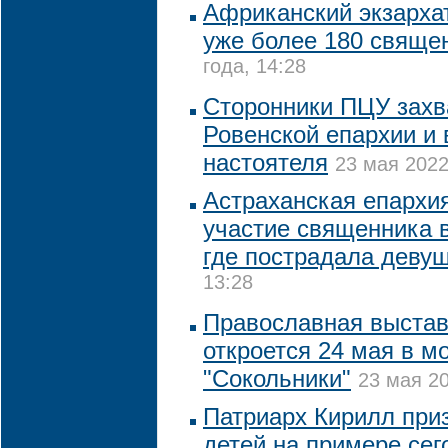
Африканский экзарха
уже более 180 свяще
года, 14:28
Сторонники ПЦУ захв
Ровенской епархии и 
настоятеля
23 мая 2022
Астраханская епархи
участие священника в
где пострадала деву
13:28
Православная выстав
откроется 24 мая в м
"Сокольники"
23 мая 20
Патриарх Кирилл при
детей на примере се