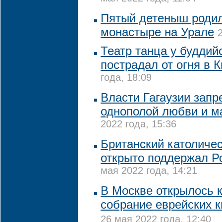
Пятый детеныш родил
монастыре на Урале
Театр танца у буддий
пострадал от огня в 
года, 18:09
Власти Гагаузии запр
однополой любви и 
2022 года, 15:36
Британский католичес
открыто поддержал Р
мая 2022 года, 14:21
В Москве открылось 
собрание еврейских 
26 мая 2022 года, 12:40