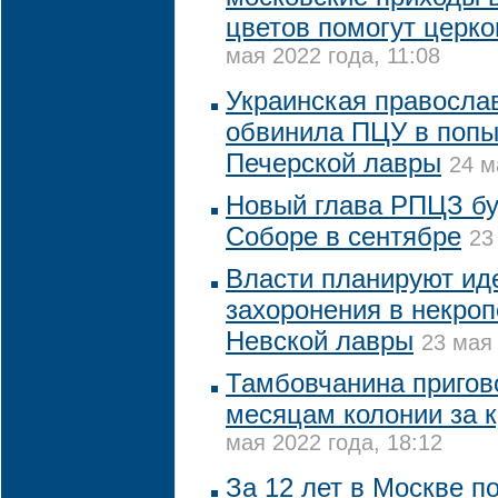
цветов помогут церк
мая 2022 года, 11:08
Украинская правосла
обвинила ПЦУ в попы
Печерской лавры
24 м
Новый глава РПЦЗ бу
Соборе в сентябре
23
Власти планируют ид
захоронения в некро
Невской лавры
23 мая 
Тамбовчанина пригово
месяцам колонии за 
мая 2022 года, 18:12
За 12 лет в Москве п