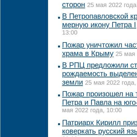
сторон
25 мая 2022 года
В Петропавловской к
мерную икону Петра I
13:00
Пожар уничтожил част
храма в Крыму
25 мая 
В РПЦ предложили с
рождаемость выделен
земли
25 мая 2022 года,
Пожар произошел на 
Петра и Павла на юго
мая 2022 года, 10:00
Патриарх Кирилл при
коверкать русский яз