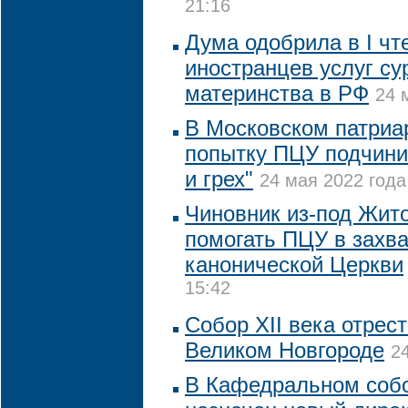
21:16
Дума одобрила в I чт
иностранцев услуг су
материнства в РФ
24 
В Московском патриа
попытку ПЦУ подчинит
и грех"
24 мая 2022 года
Чиновник из-под Жит
помогать ПЦУ в захв
канонической Церкви
15:42
Собор XII века отрес
Великом Новгороде
2
В Кафедральном соб